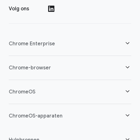
Volg ons
()
Chrome Enterprise
Beveiliging
Chrome-browser
Bied cloudwerkers meer mogelijkheden
Overzicht
ChromeOS
Een slimme investering
Downloads
Overzicht
ChromeOS-apparaten
Contact opnemen met sales
Beveiliging
Beveiliging
Overzicht