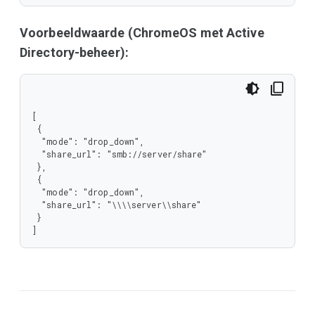
   "mode"

  ],

  "type": "object"

Voorbeeldwaarde (ChromeOS met Active
 },

Directory-beheer):
 "type": "array"

}
[

 {

  "mode": "drop_down",

  "share_url": "smb://server/share"

 },

 {

  "mode": "drop_down",

  "share_url": "\\\\server\\share"

 }

]