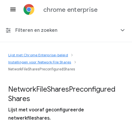
chrome enterprise
Filteren en zoeken
Lijst met Chrome Enterprise-beleid
Elk platform
Instellingen voor Network File Shares
NetworkFileSharesPreconfiguredShares
Chrome 151
Network
File
Shares
Preconfigured
Shares
Inclusief beëindigd beleid
Lijst met vooraf geconfigureerde
netwerkfileshares.