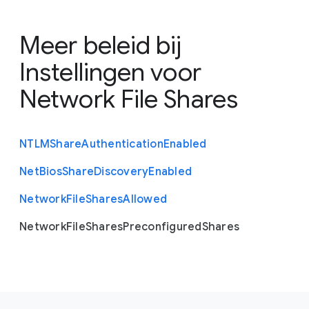
Meer beleid bij
Instellingen voor
Network File Shares
N
T
L
M
Share
Authentication
Enabled
Net
Bios
Share
Discovery
Enabled
Network
File
Shares
Allowed
Network
File
Shares
Preconfigured
Shares