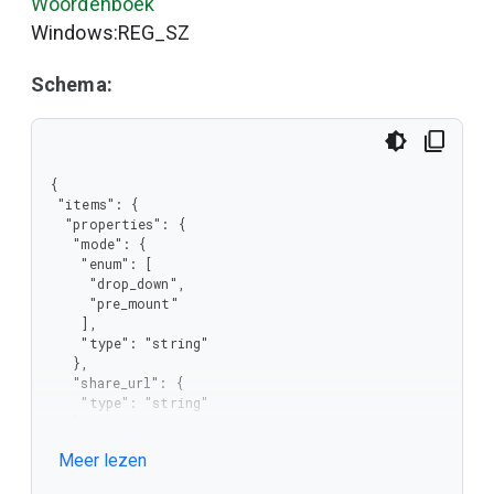
Woordenboek
Windows:REG_SZ
Schema:
{

 "items": {

  "properties": {

   "mode": {

    "enum": [

     "drop_down",

     "pre_mount"

    ],

    "type": "string"

   },

   "share_url": {

    "type": "string"

   }

  },

Meer lezen
  "required": [

   "share_url",
