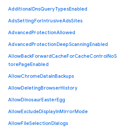
Additional
Dns
Query
Types
Enabled
Ads
Setting
For
Intrusive
Ads
Sites
Advanced
Protection
Allowed
Advanced
Protection
Deep
Scanning
Enabled
Allow
Back
Forward
Cache
For
Cache
Control
No
S
tore
Page
Enabled
Allow
Chrome
Data
In
Backups
Allow
Deleting
Browser
History
Allow
Dinosaur
Easter
Egg
Allow
Exclude
Display
In
Mirror
Mode
Allow
File
Selection
Dialogs