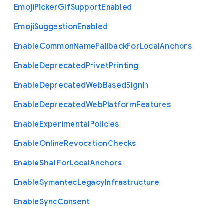
Emoji
Picker
Gif
Support
Enabled
Emoji
Suggestion
Enabled
Enable
Common
Name
Fallback
For
Local
Anchors
Enable
Deprecated
Privet
Printing
Enable
Deprecated
Web
Based
Signin
Enable
Deprecated
Web
Platform
Features
Enable
Experimental
Policies
Enable
Online
Revocation
Checks
Enable
Sha1
For
Local
Anchors
Enable
Symantec
Legacy
Infrastructure
Enable
Sync
Consent