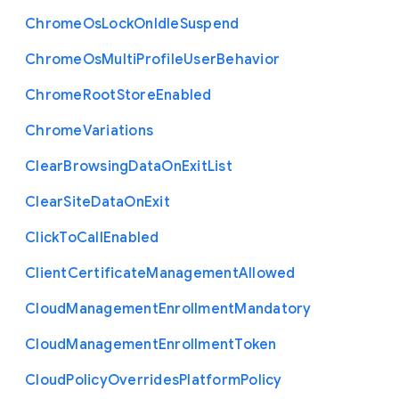
Chrome
Os
Lock
On
Idle
Suspend
Chrome
Os
Multi
Profile
User
Behavior
Chrome
Root
Store
Enabled
Chrome
Variations
Clear
Browsing
Data
On
Exit
List
Clear
Site
Data
On
Exit
Click
To
Call
Enabled
Client
Certificate
Management
Allowed
Cloud
Management
Enrollment
Mandatory
Cloud
Management
Enrollment
Token
Cloud
Policy
Overrides
Platform
Policy