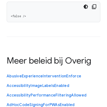
<false />
Meer beleid bij
Overig
Abusive
Experience
Intervention
Enforce
Accessibility
Image
Labels
Enabled
Accessibility
Performance
Filtering
Allowed
Ad
Hoc
Code
Signing
For
P
W
As
Enabled