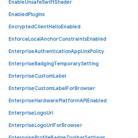
Enable
Unsafe
Swift
Shader
Enabled
Plugins
Encrypted
Client
Hello
Enabled
Enforce
Local
Anchor
Constraints
Enabled
Enterprise
Authentication
App
Link
Policy
Enterprise
Badging
Temporary
Setting
Enterprise
Custom
Label
Enterprise
Custom
Label
For
Browser
Enterprise
Hardware
Platform
A
P
I
Enabled
Enterprise
Logo
Url
Enterprise
Logo
Url
For
Browser
Enterprise
Profile
Badge
Toolbar
Settings