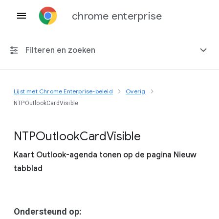
chrome enterprise
Filteren en zoeken
Lijst met Chrome Enterprise-beleid
Overig
Elk platform
NTPOutlookCardVisible
Chrome 151
N
T
P
Outlook
Card
Visible
Kaart Outlook-agenda tonen op de pagina Nieuw
tabblad
Inclusief beëindigd beleid
Ondersteund op: