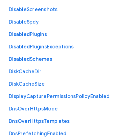
Disable
Screenshots
Disable
Spdy
Disabled
Plugins
Disabled
Plugins
Exceptions
Disabled
Schemes
Disk
Cache
Dir
Disk
Cache
Size
Display
Capture
Permissions
Policy
Enabled
Dns
Over
Https
Mode
Dns
Over
Https
Templates
Dns
Prefetching
Enabled