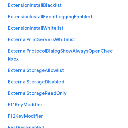
Extension
Install
Blacklist
Extension
Install
Event
Logging
Enabled
Extension
Install
Whitelist
External
Print
Servers
Whitelist
External
Protocol
Dialog
Show
Always
Open
Chec
kbox
External
Storage
Allowlist
External
Storage
Disabled
External
Storage
Read
Only
F11
Key
Modifier
F12
Key
Modifier
Fast
Pair
Enabled