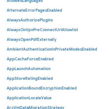
Allowed
Languages
Alternate
Error
Pages
Enabled
Always
Authorize
Plugins
Always
On
Vpn
Pre
Connect
Url
Allowlist
Always
Open
Pdf
Externally
Ambient
Authentication
In
Private
Modes
Enabled
App
Cache
Force
Enabled
App
Launch
Automation
App
Store
Rating
Enabled
Application
Bound
Encryption
Enabled
Application
Locale
Value
Arc
Vm
Data
Migration
Strategy