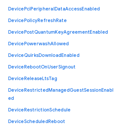
Device
Pci
Peripheral
Data
Access
Enabled
Device
Policy
Refresh
Rate
Device
Post
Quantum
Key
Agreement
Enabled
Device
Powerwash
Allowed
Device
Quirks
Download
Enabled
Device
Reboot
On
User
Signout
Device
Release
Lts
Tag
Device
Restricted
Managed
Guest
Session
Enabl
ed
Device
Restriction
Schedule
Device
Scheduled
Reboot