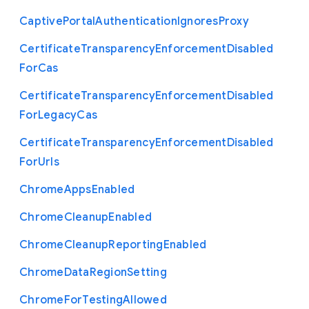
Captive
Portal
Authentication
Ignores
Proxy
Certificate
Transparency
Enforcement
Disabled
For
Cas
Certificate
Transparency
Enforcement
Disabled
For
Legacy
Cas
Certificate
Transparency
Enforcement
Disabled
For
Urls
Chrome
Apps
Enabled
Chrome
Cleanup
Enabled
Chrome
Cleanup
Reporting
Enabled
Chrome
Data
Region
Setting
Chrome
For
Testing
Allowed