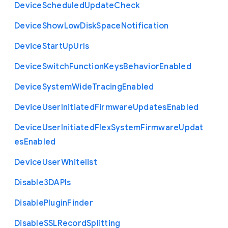
Device
Scheduled
Update
Check
Device
Show
Low
Disk
Space
Notification
Device
Start
Up
Urls
Device
Switch
Function
Keys
Behavior
Enabled
Device
System
Wide
Tracing
Enabled
Device
User
Initiated
Firmware
Updates
Enabled
Device
User
Initiated
Flex
System
Firmware
Updat
es
Enabled
Device
User
Whitelist
Disable3
D
A
P
Is
Disable
Plugin
Finder
Disable
S
S
L
Record
Splitting