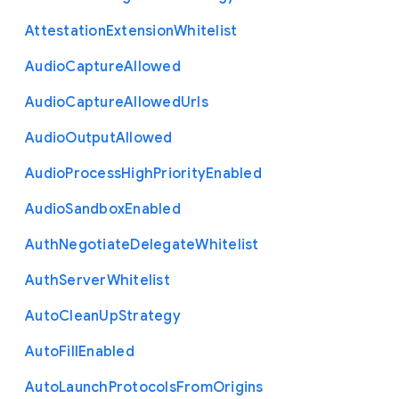
Attestation
Extension
Whitelist
Audio
Capture
Allowed
Audio
Capture
Allowed
Urls
Audio
Output
Allowed
Audio
Process
High
Priority
Enabled
Audio
Sandbox
Enabled
Auth
Negotiate
Delegate
Whitelist
Auth
Server
Whitelist
Auto
Clean
Up
Strategy
Auto
Fill
Enabled
Auto
Launch
Protocols
From
Origins