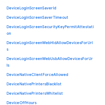
Device
Login
Screen
Saver
Id
Device
Login
Screen
Saver
Timeout
Device
Login
Screen
Security
Key
Permit
Attestati
on
Device
Login
Screen
Web
Hid
Allow
Devices
For
Url
s
Device
Login
Screen
Web
Usb
Allow
Devices
For
Ur
ls
Device
Native
Client
Force
Allowed
Device
Native
Printers
Blacklist
Device
Native
Printers
Whitelist
Device
Off
Hours