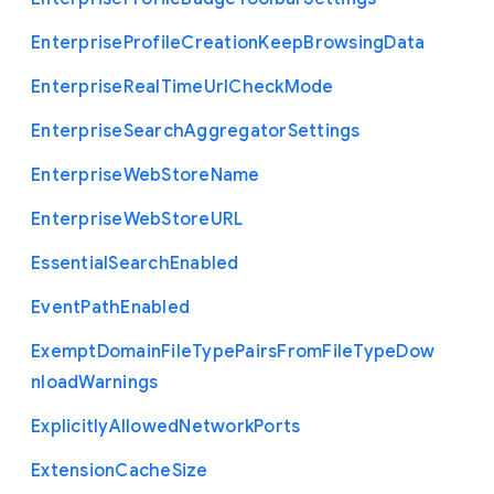
Enterprise
Profile
Creation
Keep
Browsing
Data
Enterprise
Real
Time
Url
Check
Mode
Enterprise
Search
Aggregator
Settings
Enterprise
Web
Store
Name
Enterprise
Web
Store
U
R
L
Essential
Search
Enabled
Event
Path
Enabled
Exempt
Domain
File
Type
Pairs
From
File
Type
Dow
nload
Warnings
Explicitly
Allowed
Network
Ports
Extension
Cache
Size