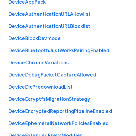
Device
App
Pack
Device
Authentication
U
R
L
Allowlist
Device
Authentication
U
R
L
Blocklist
Device
Block
Devmode
Device
Bluetooth
Just
Works
Pairing
Enabled
Device
Chrome
Variations
Device
Debug
Packet
Capture
Allowed
Device
Dlc
Predownload
List
Device
Ecryptfs
Migration
Strategy
Device
Encrypted
Reporting
Pipeline
Enabled
Device
Ephemeral
Network
Policies
Enabled
Device
Extended
Fkeys
Modifier