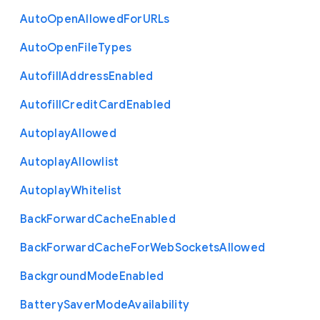
Auto
Open
Allowed
For
U
R
Ls
Auto
Open
File
Types
Autofill
Address
Enabled
Autofill
Credit
Card
Enabled
Autoplay
Allowed
Autoplay
Allowlist
Autoplay
Whitelist
Back
Forward
Cache
Enabled
Back
Forward
Cache
For
Web
Sockets
Allowed
Background
Mode
Enabled
Battery
Saver
Mode
Availability