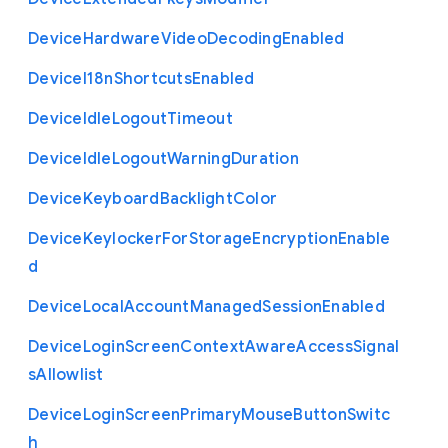
Device
Hardware
Video
Decoding
Enabled
Device
I18n
Shortcuts
Enabled
Device
Idle
Logout
Timeout
Device
Idle
Logout
Warning
Duration
Device
Keyboard
Backlight
Color
Device
Keylocker
For
Storage
Encryption
Enable
d
Device
Local
Account
Managed
Session
Enabled
Device
Login
Screen
Context
Aware
Access
Signal
s
Allowlist
Device
Login
Screen
Primary
Mouse
Button
Switc
h