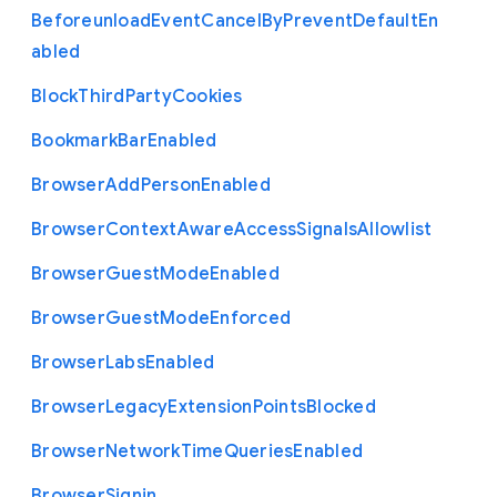
Beforeunload
Event
Cancel
By
Prevent
Default
En
abled
Block
Third
Party
Cookies
Bookmark
Bar
Enabled
Browser
Add
Person
Enabled
Browser
Context
Aware
Access
Signals
Allowlist
Browser
Guest
Mode
Enabled
Browser
Guest
Mode
Enforced
Browser
Labs
Enabled
Browser
Legacy
Extension
Points
Blocked
Browser
Network
Time
Queries
Enabled
Browser
Signin