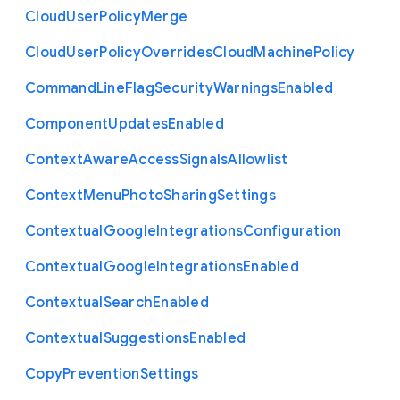
Cloud
User
Policy
Merge
Cloud
User
Policy
Overrides
Cloud
Machine
Policy
Command
Line
Flag
Security
Warnings
Enabled
Component
Updates
Enabled
Context
Aware
Access
Signals
Allowlist
Context
Menu
Photo
Sharing
Settings
Contextual
Google
Integrations
Configuration
Contextual
Google
Integrations
Enabled
Contextual
Search
Enabled
Contextual
Suggestions
Enabled
Copy
Prevention
Settings