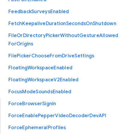
Feedback
Surveys
Enabled
Fetch
Keepalive
Duration
Seconds
On
Shutdown
File
Or
Directory
Picker
Without
Gesture
Allowed
For
Origins
File
Picker
Choose
From
Drive
Settings
Floating
Workspace
Enabled
Floating
Workspace
V2
Enabled
Focus
Mode
Sounds
Enabled
Force
Browser
Signin
Force
Enable
Pepper
Video
Decoder
Dev
A
P
I
Force
Ephemeral
Profiles