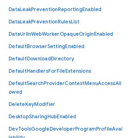
Data
Leak
Prevention
Reporting
Enabled
Data
Leak
Prevention
Rules
List
Data
Url
In
Web
Worker
Opaque
Origin
Enabled
Default
Browser
Setting
Enabled
Default
Download
Directory
Default
Handlers
For
File
Extensions
Default
Search
Provider
Context
Menu
Access
All
owed
Delete
Key
Modifier
Desktop
Sharing
Hub
Enabled
Dev
Tools
Google
Developer
Program
Profile
Avai
lability