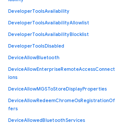
Developer
Tools
Availability
Developer
Tools
Availability
Allowlist
Developer
Tools
Availability
Blocklist
Developer
Tools
Disabled
Device
Allow
Bluetooth
Device
Allow
Enterprise
Remote
Access
Connect
ions
Device
Allow
M
G
S
To
Store
Display
Properties
Device
Allow
Redeem
Chrome
Os
Registration
Of
fers
Device
Allowed
Bluetooth
Services