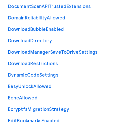
Document
Scan
A
P
I
Trusted
Extensions
Domain
Reliability
Allowed
Download
Bubble
Enabled
Download
Directory
Download
Manager
Save
To
Drive
Settings
Download
Restrictions
Dynamic
Code
Settings
Easy
Unlock
Allowed
Eche
Allowed
Ecryptfs
Migration
Strategy
Edit
Bookmarks
Enabled