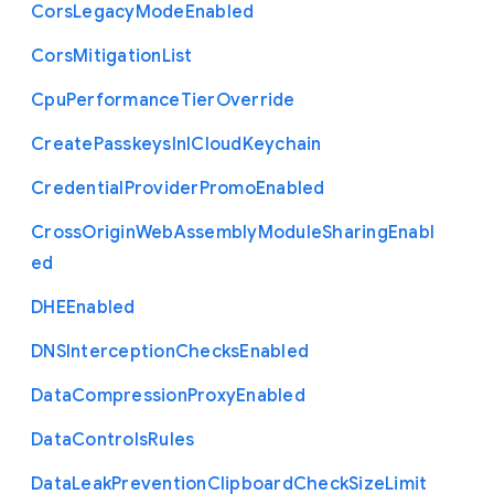
Cors
Legacy
Mode
Enabled
Cors
Mitigation
List
Cpu
Performance
Tier
Override
Create
Passkeys
In
I
Cloud
Keychain
Credential
Provider
Promo
Enabled
Cross
Origin
Web
Assembly
Module
Sharing
Enabl
ed
D
H
E
Enabled
D
N
S
Interception
Checks
Enabled
Data
Compression
Proxy
Enabled
Data
Controls
Rules
Data
Leak
Prevention
Clipboard
Check
Size
Limit