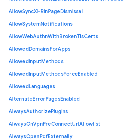
Allow
Sync
X
H
R
In
Page
Dismissal
Allow
System
Notifications
Allow
Web
Authn
With
Broken
Tls
Certs
Allowed
Domains
For
Apps
Allowed
Input
Methods
Allowed
Input
Methods
Force
Enabled
Allowed
Languages
Alternate
Error
Pages
Enabled
Always
Authorize
Plugins
Always
On
Vpn
Pre
Connect
Url
Allowlist
Always
Open
Pdf
Externally