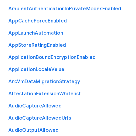
Ambient
Authentication
In
Private
Modes
Enabled
App
Cache
Force
Enabled
App
Launch
Automation
App
Store
Rating
Enabled
Application
Bound
Encryption
Enabled
Application
Locale
Value
Arc
Vm
Data
Migration
Strategy
Attestation
Extension
Whitelist
Audio
Capture
Allowed
Audio
Capture
Allowed
Urls
Audio
Output
Allowed