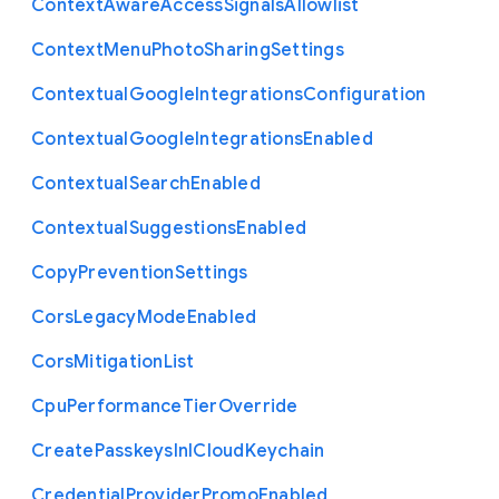
Context
Aware
Access
Signals
Allowlist
Context
Menu
Photo
Sharing
Settings
Contextual
Google
Integrations
Configuration
Contextual
Google
Integrations
Enabled
Contextual
Search
Enabled
Contextual
Suggestions
Enabled
Copy
Prevention
Settings
Cors
Legacy
Mode
Enabled
Cors
Mitigation
List
Cpu
Performance
Tier
Override
Create
Passkeys
In
I
Cloud
Keychain
Credential
Provider
Promo
Enabled