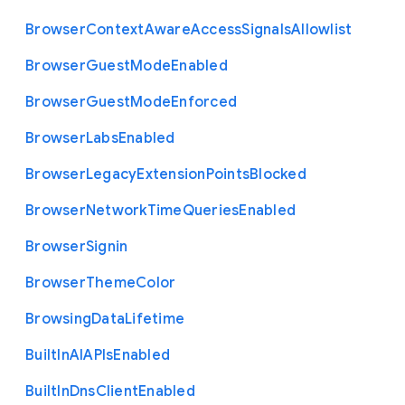
Browser
Context
Aware
Access
Signals
Allowlist
Browser
Guest
Mode
Enabled
Browser
Guest
Mode
Enforced
Browser
Labs
Enabled
Browser
Legacy
Extension
Points
Blocked
Browser
Network
Time
Queries
Enabled
Browser
Signin
Browser
Theme
Color
Browsing
Data
Lifetime
Built
In
A
I
A
P
Is
Enabled
Built
In
Dns
Client
Enabled