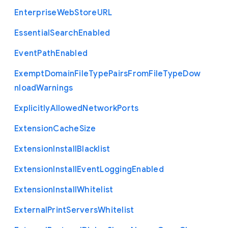
Enterprise
Web
Store
U
R
L
Essential
Search
Enabled
Event
Path
Enabled
Exempt
Domain
File
Type
Pairs
From
File
Type
Dow
nload
Warnings
Explicitly
Allowed
Network
Ports
Extension
Cache
Size
Extension
Install
Blacklist
Extension
Install
Event
Logging
Enabled
Extension
Install
Whitelist
External
Print
Servers
Whitelist