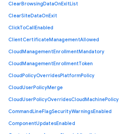
Clear
Browsing
Data
On
Exit
List
Clear
Site
Data
On
Exit
Click
To
Call
Enabled
Client
Certificate
Management
Allowed
Cloud
Management
Enrollment
Mandatory
Cloud
Management
Enrollment
Token
Cloud
Policy
Overrides
Platform
Policy
Cloud
User
Policy
Merge
Cloud
User
Policy
Overrides
Cloud
Machine
Policy
Command
Line
Flag
Security
Warnings
Enabled
Component
Updates
Enabled