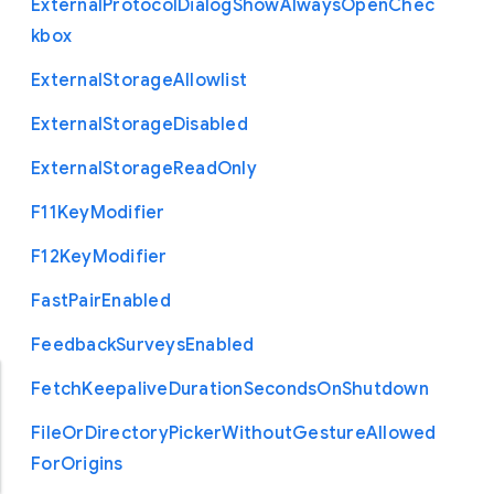
External
Protocol
Dialog
Show
Always
Open
Chec
kbox
External
Storage
Allowlist
External
Storage
Disabled
External
Storage
Read
Only
F11
Key
Modifier
F12
Key
Modifier
Fast
Pair
Enabled
Feedback
Surveys
Enabled
Fetch
Keepalive
Duration
Seconds
On
Shutdown
File
Or
Directory
Picker
Without
Gesture
Allowed
For
Origins