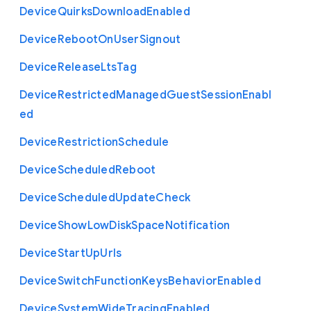
Device
Quirks
Download
Enabled
Device
Reboot
On
User
Signout
Device
Release
Lts
Tag
Device
Restricted
Managed
Guest
Session
Enabl
ed
Device
Restriction
Schedule
Device
Scheduled
Reboot
Device
Scheduled
Update
Check
Device
Show
Low
Disk
Space
Notification
Device
Start
Up
Urls
Device
Switch
Function
Keys
Behavior
Enabled
Device
System
Wide
Tracing
Enabled