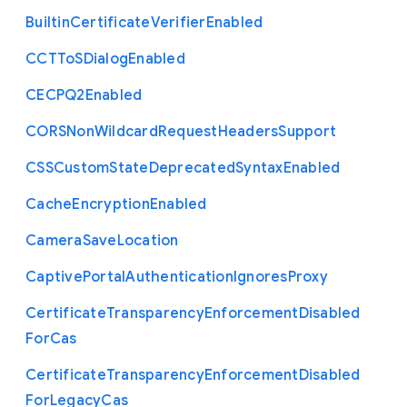
Builtin
Certificate
Verifier
Enabled
C
C
T
To
S
Dialog
Enabled
C
E
C
P
Q2
Enabled
C
O
R
S
Non
Wildcard
Request
Headers
Support
C
S
S
Custom
State
Deprecated
Syntax
Enabled
Cache
Encryption
Enabled
Camera
Save
Location
Captive
Portal
Authentication
Ignores
Proxy
Certificate
Transparency
Enforcement
Disabled
For
Cas
Certificate
Transparency
Enforcement
Disabled
For
Legacy
Cas