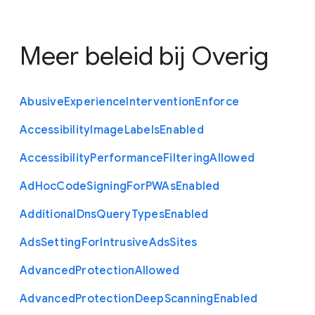
Meer beleid bij
Overig
Abusive
Experience
Intervention
Enforce
Accessibility
Image
Labels
Enabled
Accessibility
Performance
Filtering
Allowed
Ad
Hoc
Code
Signing
For
P
W
As
Enabled
Additional
Dns
Query
Types
Enabled
Ads
Setting
For
Intrusive
Ads
Sites
Advanced
Protection
Allowed
Advanced
Protection
Deep
Scanning
Enabled