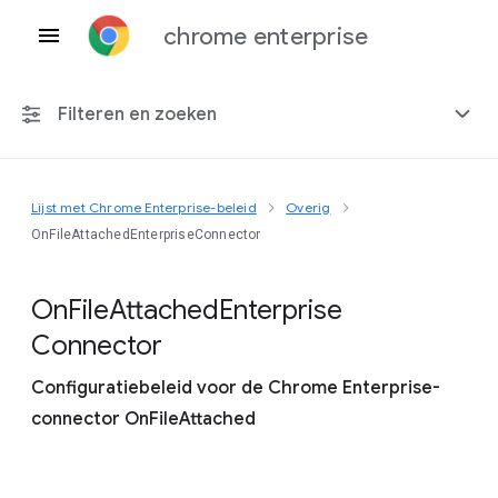
chrome enterprise
Filteren en zoeken
Lijst met Chrome Enterprise-beleid
Overig
Elk platform
OnFileAttachedEnterpriseConnector
Chrome 151
On
File
Attached
Enterprise
Connector
Configuratiebeleid voor de Chrome Enterprise-
Inclusief beëindigd beleid
connector OnFileAttached