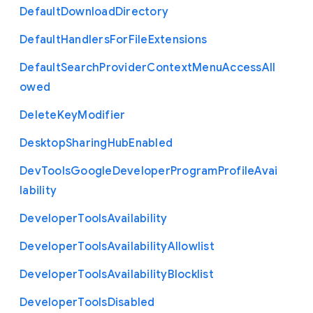
Default
Download
Directory
Default
Handlers
For
File
Extensions
Default
Search
Provider
Context
Menu
Access
All
owed
Delete
Key
Modifier
Desktop
Sharing
Hub
Enabled
Dev
Tools
Google
Developer
Program
Profile
Avai
lability
Developer
Tools
Availability
Developer
Tools
Availability
Allowlist
Developer
Tools
Availability
Blocklist
Developer
Tools
Disabled