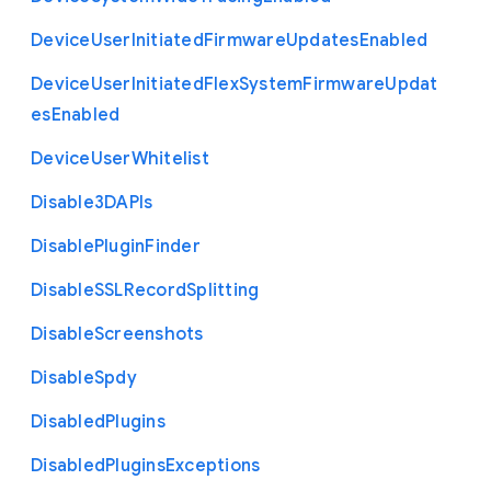
Device
User
Initiated
Firmware
Updates
Enabled
Device
User
Initiated
Flex
System
Firmware
Updat
es
Enabled
Device
User
Whitelist
Disable3
D
A
P
Is
Disable
Plugin
Finder
Disable
S
S
L
Record
Splitting
Disable
Screenshots
Disable
Spdy
Disabled
Plugins
Disabled
Plugins
Exceptions