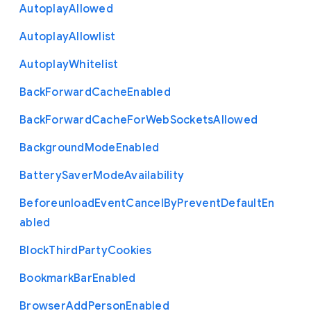
Autoplay
Allowed
Autoplay
Allowlist
Autoplay
Whitelist
Back
Forward
Cache
Enabled
Back
Forward
Cache
For
Web
Sockets
Allowed
Background
Mode
Enabled
Battery
Saver
Mode
Availability
Beforeunload
Event
Cancel
By
Prevent
Default
En
abled
Block
Third
Party
Cookies
Bookmark
Bar
Enabled
Browser
Add
Person
Enabled