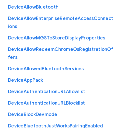
Device
Allow
Bluetooth
Device
Allow
Enterprise
Remote
Access
Connect
ions
Device
Allow
M
G
S
To
Store
Display
Properties
Device
Allow
Redeem
Chrome
Os
Registration
Of
fers
Device
Allowed
Bluetooth
Services
Device
App
Pack
Device
Authentication
U
R
L
Allowlist
Device
Authentication
U
R
L
Blocklist
Device
Block
Devmode
Device
Bluetooth
Just
Works
Pairing
Enabled