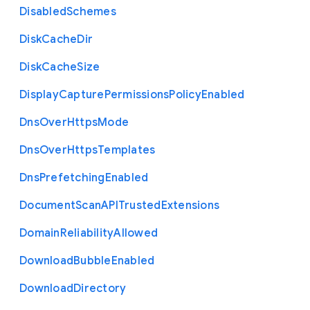
Disabled
Schemes
Disk
Cache
Dir
Disk
Cache
Size
Display
Capture
Permissions
Policy
Enabled
Dns
Over
Https
Mode
Dns
Over
Https
Templates
Dns
Prefetching
Enabled
Document
Scan
A
P
I
Trusted
Extensions
Domain
Reliability
Allowed
Download
Bubble
Enabled
Download
Directory