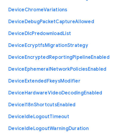
Device
Chrome
Variations
Device
Debug
Packet
Capture
Allowed
Device
Dlc
Predownload
List
Device
Ecryptfs
Migration
Strategy
Device
Encrypted
Reporting
Pipeline
Enabled
Device
Ephemeral
Network
Policies
Enabled
Device
Extended
Fkeys
Modifier
Device
Hardware
Video
Decoding
Enabled
Device
I18n
Shortcuts
Enabled
Device
Idle
Logout
Timeout
Device
Idle
Logout
Warning
Duration