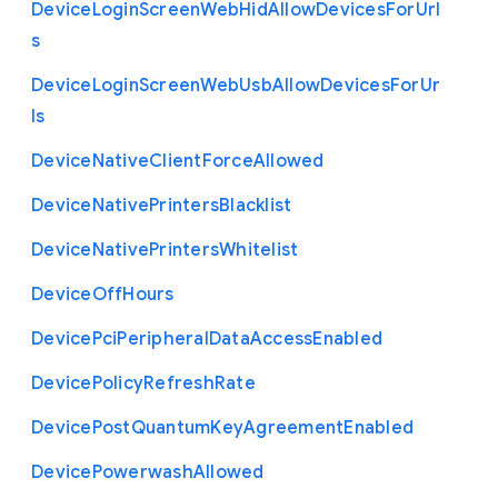
Device
Login
Screen
Web
Hid
Allow
Devices
For
Url
s
Device
Login
Screen
Web
Usb
Allow
Devices
For
Ur
ls
Device
Native
Client
Force
Allowed
Device
Native
Printers
Blacklist
Device
Native
Printers
Whitelist
Device
Off
Hours
Device
Pci
Peripheral
Data
Access
Enabled
Device
Policy
Refresh
Rate
Device
Post
Quantum
Key
Agreement
Enabled
Device
Powerwash
Allowed