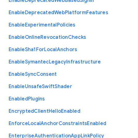
Enable
Deprecated
Web
Based
Signin
Enable
Deprecated
Web
Platform
Features
Enable
Experimental
Policies
Enable
Online
Revocation
Checks
Enable
Sha1
For
Local
Anchors
Enable
Symantec
Legacy
Infrastructure
Enable
Sync
Consent
Enable
Unsafe
Swift
Shader
Enabled
Plugins
Encrypted
Client
Hello
Enabled
Enforce
Local
Anchor
Constraints
Enabled
Enterprise
Authentication
App
Link
Policy