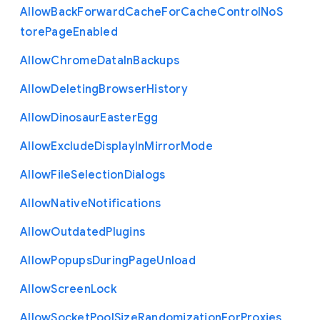
Allow
Back
Forward
Cache
For
Cache
Control
No
S
tore
Page
Enabled
Allow
Chrome
Data
In
Backups
Allow
Deleting
Browser
History
Allow
Dinosaur
Easter
Egg
Allow
Exclude
Display
In
Mirror
Mode
Allow
File
Selection
Dialogs
Allow
Native
Notifications
Allow
Outdated
Plugins
Allow
Popups
During
Page
Unload
Allow
Screen
Lock
Allow
Socket
Pool
Size
Randomization
For
Proxies