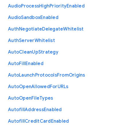
Audio
Process
High
Priority
Enabled
Audio
Sandbox
Enabled
Auth
Negotiate
Delegate
Whitelist
Auth
Server
Whitelist
Auto
Clean
Up
Strategy
Auto
Fill
Enabled
Auto
Launch
Protocols
From
Origins
Auto
Open
Allowed
For
U
R
Ls
Auto
Open
File
Types
Autofill
Address
Enabled
Autofill
Credit
Card
Enabled