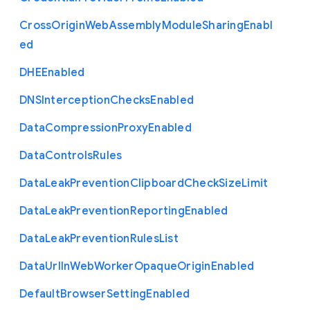
Cross
Origin
Web
Assembly
Module
Sharing
Enabl
ed
D
H
E
Enabled
D
N
S
Interception
Checks
Enabled
Data
Compression
Proxy
Enabled
Data
Controls
Rules
Data
Leak
Prevention
Clipboard
Check
Size
Limit
Data
Leak
Prevention
Reporting
Enabled
Data
Leak
Prevention
Rules
List
Data
Url
In
Web
Worker
Opaque
Origin
Enabled
Default
Browser
Setting
Enabled