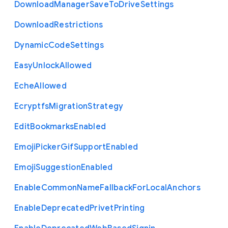
Download
Manager
Save
To
Drive
Settings
Download
Restrictions
Dynamic
Code
Settings
Easy
Unlock
Allowed
Eche
Allowed
Ecryptfs
Migration
Strategy
Edit
Bookmarks
Enabled
Emoji
Picker
Gif
Support
Enabled
Emoji
Suggestion
Enabled
Enable
Common
Name
Fallback
For
Local
Anchors
Enable
Deprecated
Privet
Printing