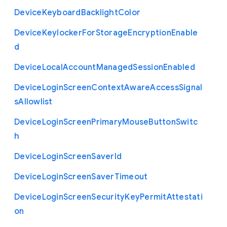
Device
Keyboard
Backlight
Color
Device
Keylocker
For
Storage
Encryption
Enable
d
Device
Local
Account
Managed
Session
Enabled
Device
Login
Screen
Context
Aware
Access
Signal
s
Allowlist
Device
Login
Screen
Primary
Mouse
Button
Switc
h
Device
Login
Screen
Saver
Id
Device
Login
Screen
Saver
Timeout
Device
Login
Screen
Security
Key
Permit
Attestati
on