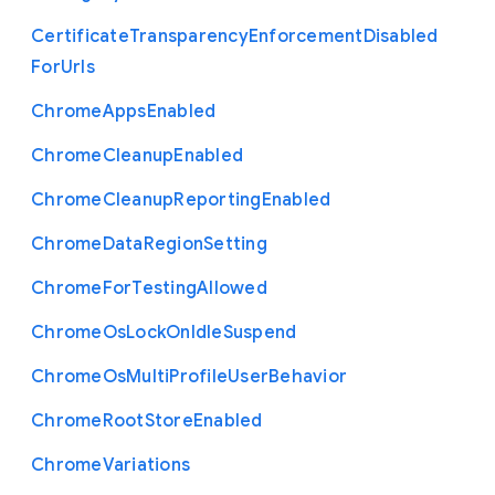
Certificate
Transparency
Enforcement
Disabled
For
Urls
Chrome
Apps
Enabled
Chrome
Cleanup
Enabled
Chrome
Cleanup
Reporting
Enabled
Chrome
Data
Region
Setting
Chrome
For
Testing
Allowed
Chrome
Os
Lock
On
Idle
Suspend
Chrome
Os
Multi
Profile
User
Behavior
Chrome
Root
Store
Enabled
Chrome
Variations