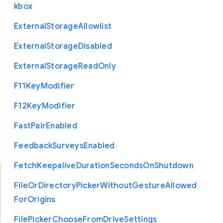
kbox
External
Storage
Allowlist
External
Storage
Disabled
External
Storage
Read
Only
F11
Key
Modifier
F12
Key
Modifier
Fast
Pair
Enabled
Feedback
Surveys
Enabled
Fetch
Keepalive
Duration
Seconds
On
Shutdown
File
Or
Directory
Picker
Without
Gesture
Allowed
For
Origins
File
Picker
Choose
From
Drive
Settings