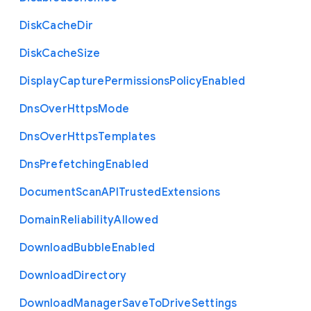
Disk
Cache
Dir
Disk
Cache
Size
Display
Capture
Permissions
Policy
Enabled
Dns
Over
Https
Mode
Dns
Over
Https
Templates
Dns
Prefetching
Enabled
Document
Scan
A
P
I
Trusted
Extensions
Domain
Reliability
Allowed
Download
Bubble
Enabled
Download
Directory
Download
Manager
Save
To
Drive
Settings