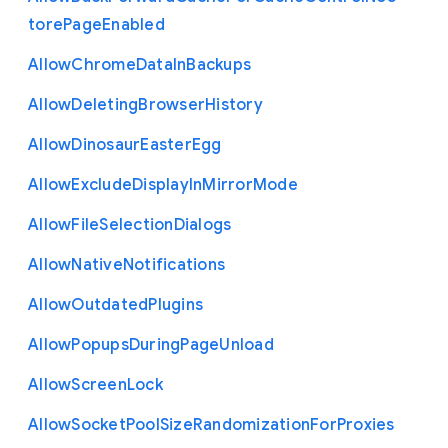
tore
Page
Enabled
Allow
Chrome
Data
In
Backups
Allow
Deleting
Browser
History
Allow
Dinosaur
Easter
Egg
Allow
Exclude
Display
In
Mirror
Mode
Allow
File
Selection
Dialogs
Allow
Native
Notifications
Allow
Outdated
Plugins
Allow
Popups
During
Page
Unload
Allow
Screen
Lock
Allow
Socket
Pool
Size
Randomization
For
Proxies