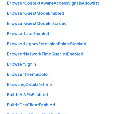
Browser
Context
Aware
Access
Signals
Allowlist
Browser
Guest
Mode
Enabled
Browser
Guest
Mode
Enforced
Browser
Labs
Enabled
Browser
Legacy
Extension
Points
Blocked
Browser
Network
Time
Queries
Enabled
Browser
Signin
Browser
Theme
Color
Browsing
Data
Lifetime
Built
In
A
I
A
P
Is
Enabled
Built
In
Dns
Client
Enabled