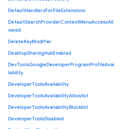
Default
Handlers
For
File
Extensions
Default
Search
Provider
Context
Menu
Access
All
owed
Delete
Key
Modifier
Desktop
Sharing
Hub
Enabled
Dev
Tools
Google
Developer
Program
Profile
Avai
lability
Developer
Tools
Availability
Developer
Tools
Availability
Allowlist
Developer
Tools
Availability
Blocklist
Developer
Tools
Disabled