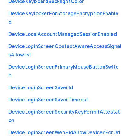
Device
Keyboard
Backlight
Color
Device
Keylocker
For
Storage
Encryption
Enable
d
Device
Local
Account
Managed
Session
Enabled
Device
Login
Screen
Context
Aware
Access
Signal
s
Allowlist
Device
Login
Screen
Primary
Mouse
Button
Switc
h
Device
Login
Screen
Saver
Id
Device
Login
Screen
Saver
Timeout
Device
Login
Screen
Security
Key
Permit
Attestati
on
Device
Login
Screen
Web
Hid
Allow
Devices
For
Url