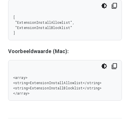
[

 "ExtensionInstallAllowlist",

 "ExtensionInstallBlocklist"

]
Voorbeeldwaarde (Mac):
<array>

<string>ExtensionInstallAllowlist</string>

<string>ExtensionInstallBlocklist</string>

</array>