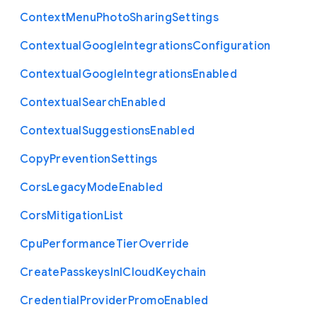
Context
Menu
Photo
Sharing
Settings
Contextual
Google
Integrations
Configuration
Contextual
Google
Integrations
Enabled
Contextual
Search
Enabled
Contextual
Suggestions
Enabled
Copy
Prevention
Settings
Cors
Legacy
Mode
Enabled
Cors
Mitigation
List
Cpu
Performance
Tier
Override
Create
Passkeys
In
I
Cloud
Keychain
Credential
Provider
Promo
Enabled