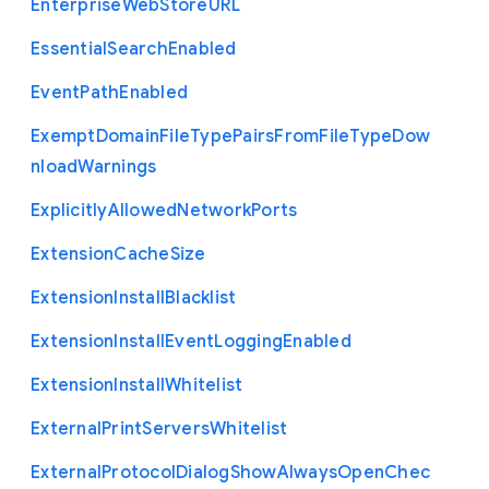
Enterprise
Web
Store
U
R
L
Essential
Search
Enabled
Event
Path
Enabled
Exempt
Domain
File
Type
Pairs
From
File
Type
Dow
nload
Warnings
Explicitly
Allowed
Network
Ports
Extension
Cache
Size
Extension
Install
Blacklist
Extension
Install
Event
Logging
Enabled
Extension
Install
Whitelist
External
Print
Servers
Whitelist
External
Protocol
Dialog
Show
Always
Open
Chec