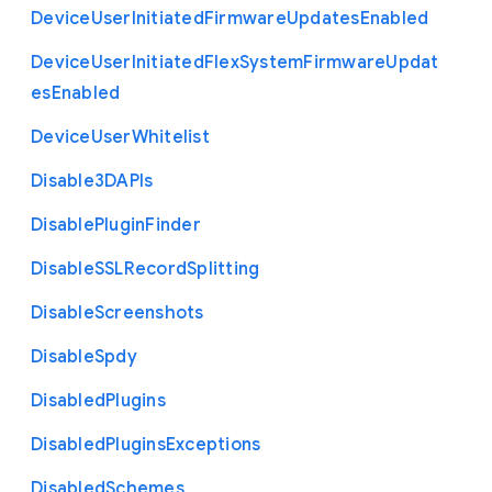
Device
User
Initiated
Firmware
Updates
Enabled
Device
User
Initiated
Flex
System
Firmware
Updat
es
Enabled
Device
User
Whitelist
Disable3
D
A
P
Is
Disable
Plugin
Finder
Disable
S
S
L
Record
Splitting
Disable
Screenshots
Disable
Spdy
Disabled
Plugins
Disabled
Plugins
Exceptions
Disabled
Schemes