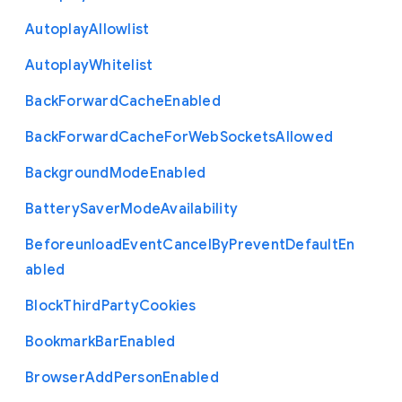
Autoplay
Allowlist
Autoplay
Whitelist
Back
Forward
Cache
Enabled
Back
Forward
Cache
For
Web
Sockets
Allowed
Background
Mode
Enabled
Battery
Saver
Mode
Availability
Beforeunload
Event
Cancel
By
Prevent
Default
En
abled
Block
Third
Party
Cookies
Bookmark
Bar
Enabled
Browser
Add
Person
Enabled