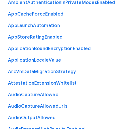
Ambient
Authentication
In
Private
Modes
Enabled
App
Cache
Force
Enabled
App
Launch
Automation
App
Store
Rating
Enabled
Application
Bound
Encryption
Enabled
Application
Locale
Value
Arc
Vm
Data
Migration
Strategy
Attestation
Extension
Whitelist
Audio
Capture
Allowed
Audio
Capture
Allowed
Urls
Audio
Output
Allowed