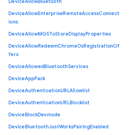
Device
Allow
Bluetooth
Device
Allow
Enterprise
Remote
Access
Connect
ions
Device
Allow
M
G
S
To
Store
Display
Properties
Device
Allow
Redeem
Chrome
Os
Registration
Of
fers
Device
Allowed
Bluetooth
Services
Device
App
Pack
Device
Authentication
U
R
L
Allowlist
Device
Authentication
U
R
L
Blocklist
Device
Block
Devmode
Device
Bluetooth
Just
Works
Pairing
Enabled