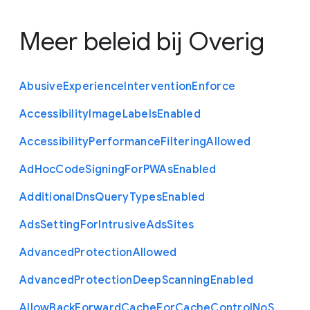
Meer beleid bij
Overig
Abusive
Experience
Intervention
Enforce
Accessibility
Image
Labels
Enabled
Accessibility
Performance
Filtering
Allowed
Ad
Hoc
Code
Signing
For
P
W
As
Enabled
Additional
Dns
Query
Types
Enabled
Ads
Setting
For
Intrusive
Ads
Sites
Advanced
Protection
Allowed
Advanced
Protection
Deep
Scanning
Enabled
Allow
Back
Forward
Cache
For
Cache
Control
No
S