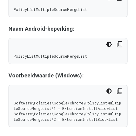
PolicyListMultipleSourceMergeList
Naam Android-beperking:
PolicyListMultipleSourceMergeList
Voorbeeldwaarde (Windows):
Software\Policies\Google\Chrome\PolicyListMultip
leSourceMergeList\1 = ExtensionInstallAllowlist

Software\Policies\Google\Chrome\PolicyListMultip
leSourceMergeList\2 = ExtensionInstallBlocklist