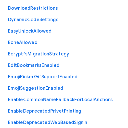
Download
Restrictions
Dynamic
Code
Settings
Easy
Unlock
Allowed
Eche
Allowed
Ecryptfs
Migration
Strategy
Edit
Bookmarks
Enabled
Emoji
Picker
Gif
Support
Enabled
Emoji
Suggestion
Enabled
Enable
Common
Name
Fallback
For
Local
Anchors
Enable
Deprecated
Privet
Printing
Enable
Deprecated
Web
Based
Signin