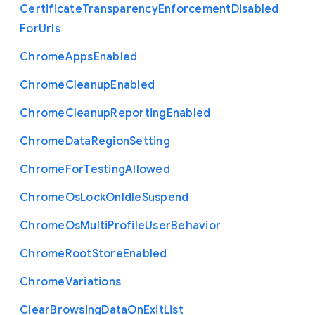
Certificate
Transparency
Enforcement
Disabled
For
Urls
Chrome
Apps
Enabled
Chrome
Cleanup
Enabled
Chrome
Cleanup
Reporting
Enabled
Chrome
Data
Region
Setting
Chrome
For
Testing
Allowed
Chrome
Os
Lock
On
Idle
Suspend
Chrome
Os
Multi
Profile
User
Behavior
Chrome
Root
Store
Enabled
Chrome
Variations
Clear
Browsing
Data
On
Exit
List