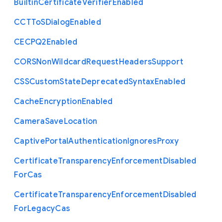
Builtin
Certificate
Verifier
Enabled
C
C
T
To
S
Dialog
Enabled
C
E
C
P
Q2
Enabled
C
O
R
S
Non
Wildcard
Request
Headers
Support
C
S
S
Custom
State
Deprecated
Syntax
Enabled
Cache
Encryption
Enabled
Camera
Save
Location
Captive
Portal
Authentication
Ignores
Proxy
Certificate
Transparency
Enforcement
Disabled
For
Cas
Certificate
Transparency
Enforcement
Disabled
For
Legacy
Cas