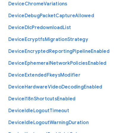
Device
Chrome
Variations
Device
Debug
Packet
Capture
Allowed
Device
Dlc
Predownload
List
Device
Ecryptfs
Migration
Strategy
Device
Encrypted
Reporting
Pipeline
Enabled
Device
Ephemeral
Network
Policies
Enabled
Device
Extended
Fkeys
Modifier
Device
Hardware
Video
Decoding
Enabled
Device
I18n
Shortcuts
Enabled
Device
Idle
Logout
Timeout
Device
Idle
Logout
Warning
Duration