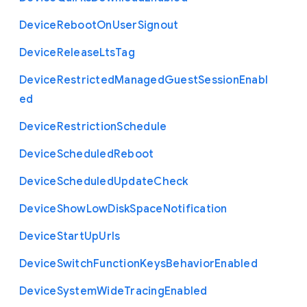
Device
Reboot
On
User
Signout
Device
Release
Lts
Tag
Device
Restricted
Managed
Guest
Session
Enabl
ed
Device
Restriction
Schedule
Device
Scheduled
Reboot
Device
Scheduled
Update
Check
Device
Show
Low
Disk
Space
Notification
Device
Start
Up
Urls
Device
Switch
Function
Keys
Behavior
Enabled
Device
System
Wide
Tracing
Enabled