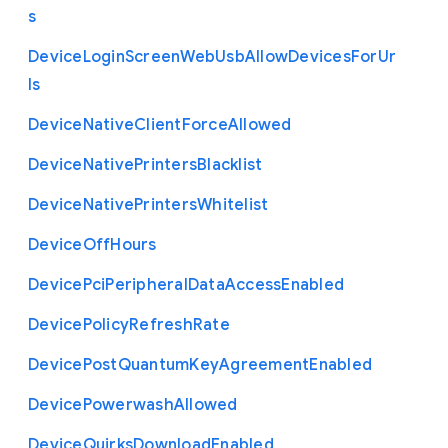
s
Device
Login
Screen
Web
Usb
Allow
Devices
For
Ur
ls
Device
Native
Client
Force
Allowed
Device
Native
Printers
Blacklist
Device
Native
Printers
Whitelist
Device
Off
Hours
Device
Pci
Peripheral
Data
Access
Enabled
Device
Policy
Refresh
Rate
Device
Post
Quantum
Key
Agreement
Enabled
Device
Powerwash
Allowed
Device
Quirks
Download
Enabled