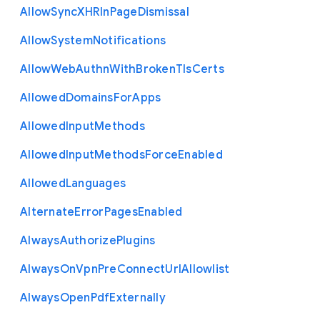
Allow
Sync
X
H
R
In
Page
Dismissal
Allow
System
Notifications
Allow
Web
Authn
With
Broken
Tls
Certs
Allowed
Domains
For
Apps
Allowed
Input
Methods
Allowed
Input
Methods
Force
Enabled
Allowed
Languages
Alternate
Error
Pages
Enabled
Always
Authorize
Plugins
Always
On
Vpn
Pre
Connect
Url
Allowlist
Always
Open
Pdf
Externally