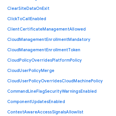
Clear
Site
Data
On
Exit
Click
To
Call
Enabled
Client
Certificate
Management
Allowed
Cloud
Management
Enrollment
Mandatory
Cloud
Management
Enrollment
Token
Cloud
Policy
Overrides
Platform
Policy
Cloud
User
Policy
Merge
Cloud
User
Policy
Overrides
Cloud
Machine
Policy
Command
Line
Flag
Security
Warnings
Enabled
Component
Updates
Enabled
Context
Aware
Access
Signals
Allowlist