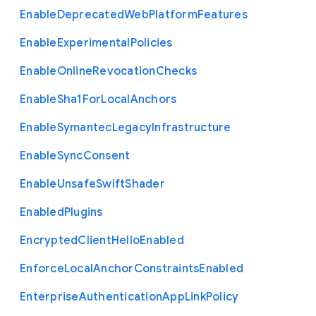
Enable
Deprecated
Web
Platform
Features
Enable
Experimental
Policies
Enable
Online
Revocation
Checks
Enable
Sha1
For
Local
Anchors
Enable
Symantec
Legacy
Infrastructure
Enable
Sync
Consent
Enable
Unsafe
Swift
Shader
Enabled
Plugins
Encrypted
Client
Hello
Enabled
Enforce
Local
Anchor
Constraints
Enabled
Enterprise
Authentication
App
Link
Policy