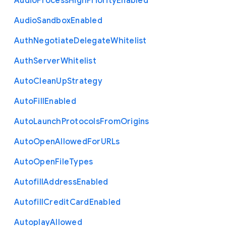
Audio
Process
High
Priority
Enabled
Audio
Sandbox
Enabled
Auth
Negotiate
Delegate
Whitelist
Auth
Server
Whitelist
Auto
Clean
Up
Strategy
Auto
Fill
Enabled
Auto
Launch
Protocols
From
Origins
Auto
Open
Allowed
For
U
R
Ls
Auto
Open
File
Types
Autofill
Address
Enabled
Autofill
Credit
Card
Enabled
Autoplay
Allowed