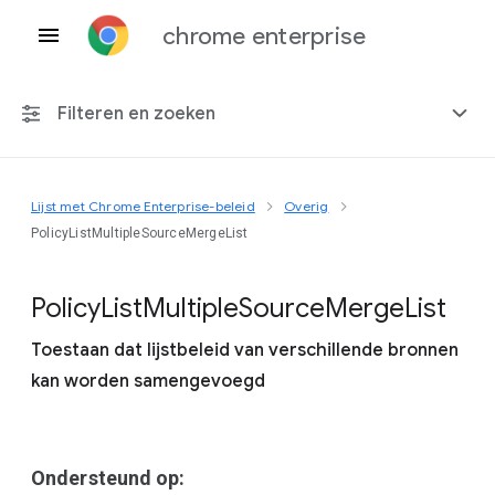
chrome enterprise
Filteren en zoeken
Lijst met Chrome Enterprise-beleid
Overig
Elk platform
PolicyListMultipleSourceMergeList
Chrome 151
Policy
List
Multiple
Source
Merge
List
Toestaan dat lijstbeleid van verschillende bronnen
kan worden samengevoegd
Inclusief beëindigd beleid
Ondersteund op: