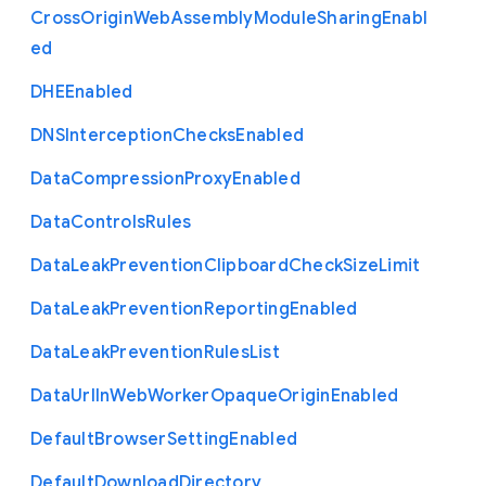
Cross
Origin
Web
Assembly
Module
Sharing
Enabl
ed
D
H
E
Enabled
D
N
S
Interception
Checks
Enabled
Data
Compression
Proxy
Enabled
Data
Controls
Rules
Data
Leak
Prevention
Clipboard
Check
Size
Limit
Data
Leak
Prevention
Reporting
Enabled
Data
Leak
Prevention
Rules
List
Data
Url
In
Web
Worker
Opaque
Origin
Enabled
Default
Browser
Setting
Enabled
Default
Download
Directory