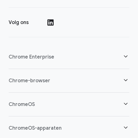
Volg ons
()
Chrome Enterprise
Beveiliging
Chrome-browser
Bied cloudwerkers meer mogelijkheden
Overzicht
ChromeOS
Een slimme investering
Downloads
Overzicht
ChromeOS-apparaten