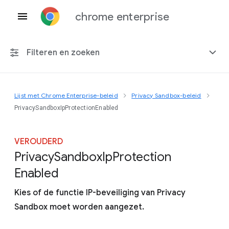
chrome enterprise
Filteren en zoeken
Lijst met Chrome Enterprise-beleid
Privacy Sandbox-beleid
Elk platform
PrivacySandboxIpProtectionEnabled
Chrome 151
VEROUDERD
Privacy
Sandbox
Ip
Protection
Enabled
Inclusief beëindigd beleid
Kies of de functie IP-beveiliging van Privacy
Sandbox moet worden aangezet.