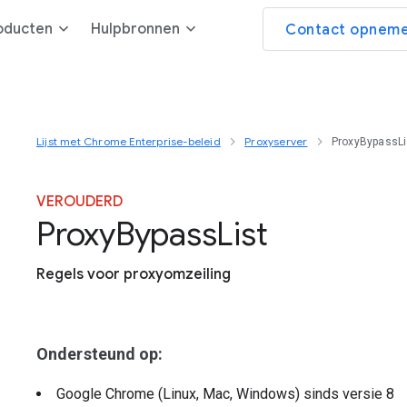
oducten
Hulpbronnen
Contact opneme
Lijst met Chrome Enterprise-beleid
Proxyserver
ProxyBypassLi
VEROUDERD
Proxy
Bypass
List
Regels voor proxyomzeiling
Ondersteund op:
Google Chrome (Linux, Mac, Windows)
sinds versie
8