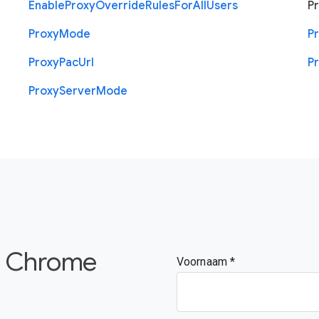
Enable
Proxy
Override
Rules
For
All
Users
P
Proxy
Mode
P
Proxy
Pac
Url
P
Proxy
Server
Mode
de Chrome
Voornaam