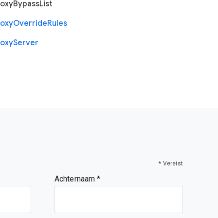
roxy
Bypass
List
roxy
Override
Rules
roxy
Server
* Vereist
Achternaam