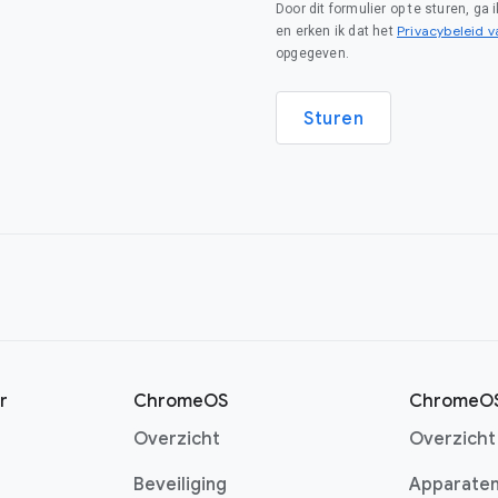
Door dit formulier op te sturen, ga
Privacybeleid 
en erken ik dat het
opgegeven.
Sturen
r
ChromeOS
ChromeOS
Overzicht
Overzicht
Beveiliging
Apparate