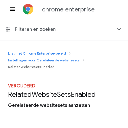
chrome enterprise
Filteren en zoeken
Lijst met Chrome Enterprise-beleid
Elk platform
Instellingen voor Gerelateerde websitesets
RelatedWebsiteSetsEnabled
Chrome 151
VEROUDERD
Related
Website
Sets
Enabled
Inclusief beëindigd beleid
Gerelateerde websitesets aanzetten