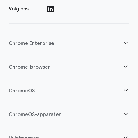
Volg ons
()
Chrome Enterprise
Beveiliging
Chrome-browser
Bied cloudwerkers meer mogelijkheden
Overzicht
ChromeOS
Een slimme investering
Downloads
Overzicht
ChromeOS-apparaten
Contact opnemen met sales
Beveiliging
Beveiliging
Overzicht