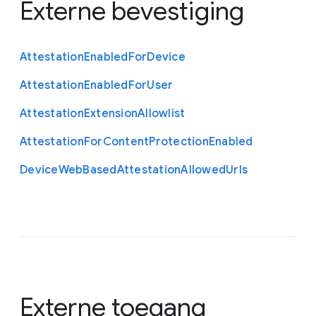
Externe bevestiging
Attestation
Enabled
For
Device
Attestation
Enabled
For
User
Attestation
Extension
Allowlist
Attestation
For
Content
Protection
Enabled
Device
Web
Based
Attestation
Allowed
Urls
Externe toegang