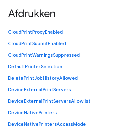
Afdrukken
Cloud
Print
Proxy
Enabled
Cloud
Print
Submit
Enabled
Cloud
Print
Warnings
Suppressed
Default
Printer
Selection
Delete
Print
Job
History
Allowed
Device
External
Print
Servers
Device
External
Print
Servers
Allowlist
Device
Native
Printers
Device
Native
Printers
Access
Mode