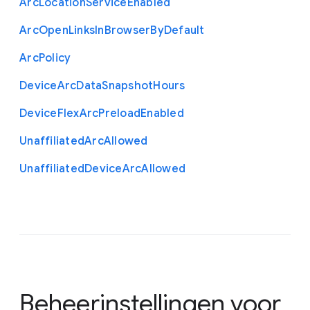
Arc
Location
Service
Enabled
Arc
Open
Links
In
Browser
By
Default
Arc
Policy
Device
Arc
Data
Snapshot
Hours
Device
Flex
Arc
Preload
Enabled
Unaffiliated
Arc
Allowed
Unaffiliated
Device
Arc
Allowed
Beheerinstellingen voor