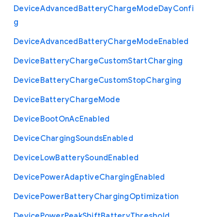
Device
Advanced
Battery
Charge
Mode
Day
Confi
g
Device
Advanced
Battery
Charge
Mode
Enabled
Device
Battery
Charge
Custom
Start
Charging
Device
Battery
Charge
Custom
Stop
Charging
Device
Battery
Charge
Mode
Device
Boot
On
Ac
Enabled
Device
Charging
Sounds
Enabled
Device
Low
Battery
Sound
Enabled
Device
Power
Adaptive
Charging
Enabled
Device
Power
Battery
Charging
Optimization
Device
Power
Peak
Shift
Battery
Threshold