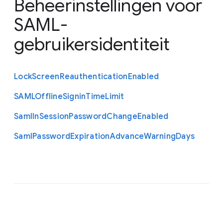
Beheerinstellingen voor
SAML-
gebruikersidentiteit
Lock
Screen
Reauthentication
Enabled
S
A
M
L
Offline
Signin
Time
Limit
Saml
In
Session
Password
Change
Enabled
Saml
Password
Expiration
Advance
Warning
Days