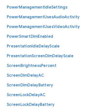
Power
Management
Idle
Settings
Power
Management
Uses
Audio
Activity
Power
Management
Uses
Video
Activity
Power
Smart
Dim
Enabled
Presentation
Idle
Delay
Scale
Presentation
Screen
Dim
Delay
Scale
Screen
Brightness
Percent
Screen
Dim
Delay
A
C
Screen
Dim
Delay
Battery
Screen
Lock
Delay
A
C
Screen
Lock
Delay
Battery