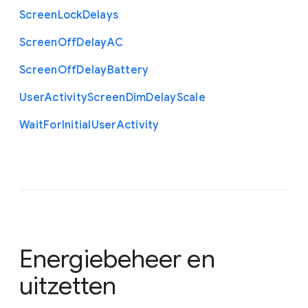
Screen
Lock
Delays
Screen
Off
Delay
A
C
Screen
Off
Delay
Battery
User
Activity
Screen
Dim
Delay
Scale
Wait
For
Initial
User
Activity
Energiebeheer en
uitzetten