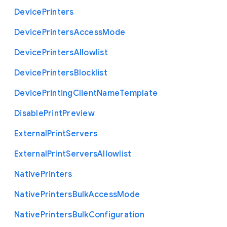
Device
Printers
Device
Printers
Access
Mode
Device
Printers
Allowlist
Device
Printers
Blocklist
Device
Printing
Client
Name
Template
Disable
Print
Preview
External
Print
Servers
External
Print
Servers
Allowlist
Native
Printers
Native
Printers
Bulk
Access
Mode
Native
Printers
Bulk
Configuration