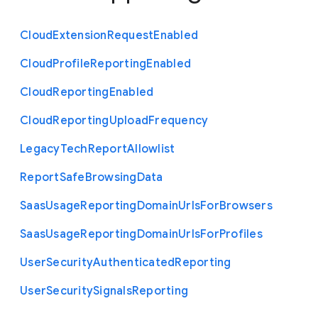
Cloud
Extension
Request
Enabled
Cloud
Profile
Reporting
Enabled
Cloud
Reporting
Enabled
Cloud
Reporting
Upload
Frequency
Legacy
Tech
Report
Allowlist
Report
Safe
Browsing
Data
Saas
Usage
Reporting
Domain
Urls
For
Browsers
Saas
Usage
Reporting
Domain
Urls
For
Profiles
User
Security
Authenticated
Reporting
User
Security
Signals
Reporting