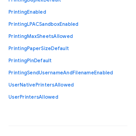
Printing
Duplex
Default
Printing
Enabled
Printing
L
P
A
C
Sandbox
Enabled
Printing
Max
Sheets
Allowed
Printing
Paper
Size
Default
Printing
Pin
Default
Printing
Send
Username
And
Filename
Enabled
User
Native
Printers
Allowed
User
Printers
Allowed