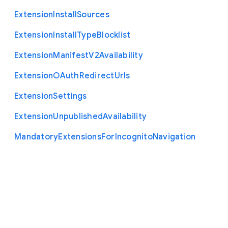
Extension
Install
Sources
Extension
Install
Type
Blocklist
Extension
Manifest
V2
Availability
Extension
O
Auth
Redirect
Urls
Extension
Settings
Extension
Unpublished
Availability
Mandatory
Extensions
For
Incognito
Navigation