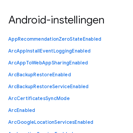
Android-instellingen
App
Recommendation
Zero
State
Enabled
Arc
App
Install
Event
Logging
Enabled
Arc
App
To
Web
App
Sharing
Enabled
Arc
Backup
Restore
Enabled
Arc
Backup
Restore
Service
Enabled
Arc
Certificates
Sync
Mode
Arc
Enabled
Arc
Google
Location
Services
Enabled