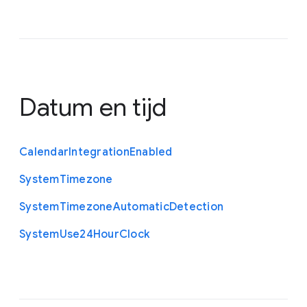
Datum en tijd
Calendar
Integration
Enabled
System
Timezone
System
Timezone
Automatic
Detection
System
Use24
Hour
Clock