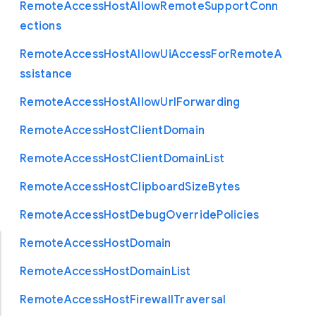
Remote
Access
Host
Allow
Remote
Support
Conn
ections
Remote
Access
Host
Allow
Ui
Access
For
Remote
A
ssistance
Remote
Access
Host
Allow
Url
Forwarding
Remote
Access
Host
Client
Domain
Remote
Access
Host
Client
Domain
List
Remote
Access
Host
Clipboard
Size
Bytes
Remote
Access
Host
Debug
Override
Policies
Remote
Access
Host
Domain
Remote
Access
Host
Domain
List
Remote
Access
Host
Firewall
Traversal