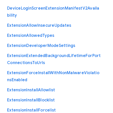
Device
Login
Screen
Extension
Manifest
V2
Availa
bility
Extension
Allow
Insecure
Updates
Extension
Allowed
Types
Extension
Developer
Mode
Settings
Extension
Extended
Background
Lifetime
For
Port
Connections
To
Urls
Extension
Force
Install
With
Non
Malware
Violatio
ns
Enabled
Extension
Install
Allowlist
Extension
Install
Blocklist
Extension
Install
Forcelist