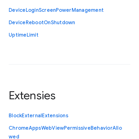
Device
Login
Screen
Power
Management
Device
Reboot
On
Shutdown
Uptime
Limit
Extensies
Block
External
Extensions
Chrome
Apps
Web
View
Permissive
Behavior
Allo
wed