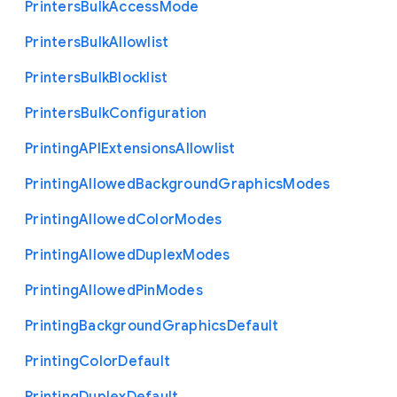
Printers
Bulk
Access
Mode
Printers
Bulk
Allowlist
Printers
Bulk
Blocklist
Printers
Bulk
Configuration
Printing
A
P
I
Extensions
Allowlist
Printing
Allowed
Background
Graphics
Modes
Printing
Allowed
Color
Modes
Printing
Allowed
Duplex
Modes
Printing
Allowed
Pin
Modes
Printing
Background
Graphics
Default
Printing
Color
Default