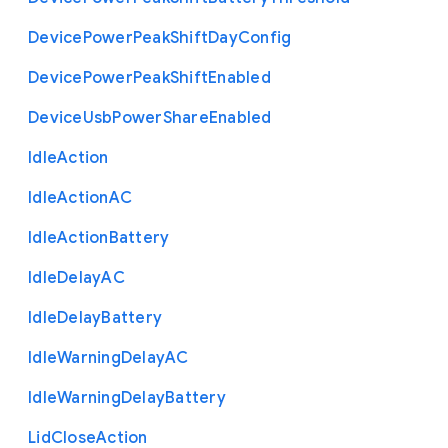
Device
Power
Peak
Shift
Day
Config
Device
Power
Peak
Shift
Enabled
Device
Usb
Power
Share
Enabled
Idle
Action
Idle
Action
A
C
Idle
Action
Battery
Idle
Delay
A
C
Idle
Delay
Battery
Idle
Warning
Delay
A
C
Idle
Warning
Delay
Battery
Lid
Close
Action