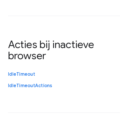
Acties bij inactieve
browser
Idle
Timeout
Idle
Timeout
Actions