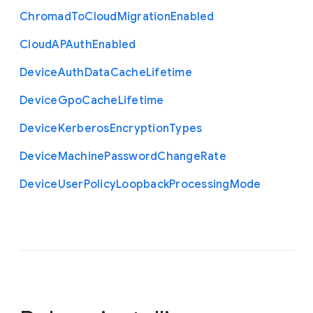
Chromad
To
Cloud
Migration
Enabled
Cloud
A
P
Auth
Enabled
Device
Auth
Data
Cache
Lifetime
Device
Gpo
Cache
Lifetime
Device
Kerberos
Encryption
Types
Device
Machine
Password
Change
Rate
Device
User
Policy
Loopback
Processing
Mode