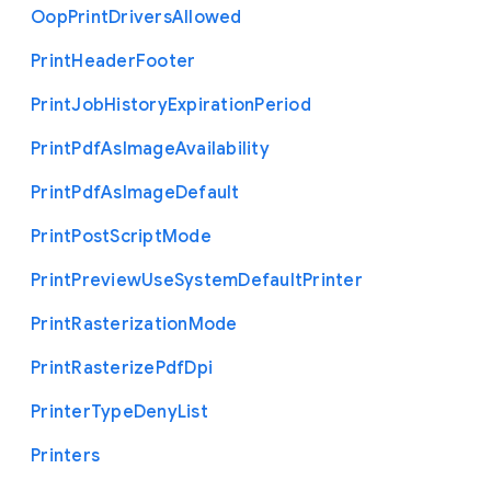
Oop
Print
Drivers
Allowed
Print
Header
Footer
Print
Job
History
Expiration
Period
Print
Pdf
As
Image
Availability
Print
Pdf
As
Image
Default
Print
Post
Script
Mode
Print
Preview
Use
System
Default
Printer
Print
Rasterization
Mode
Print
Rasterize
Pdf
Dpi
Printer
Type
Deny
List
Printers