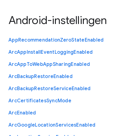
Android-instellingen
App
Recommendation
Zero
State
Enabled
Arc
App
Install
Event
Logging
Enabled
Arc
App
To
Web
App
Sharing
Enabled
Arc
Backup
Restore
Enabled
Arc
Backup
Restore
Service
Enabled
Arc
Certificates
Sync
Mode
Arc
Enabled
Arc
Google
Location
Services
Enabled