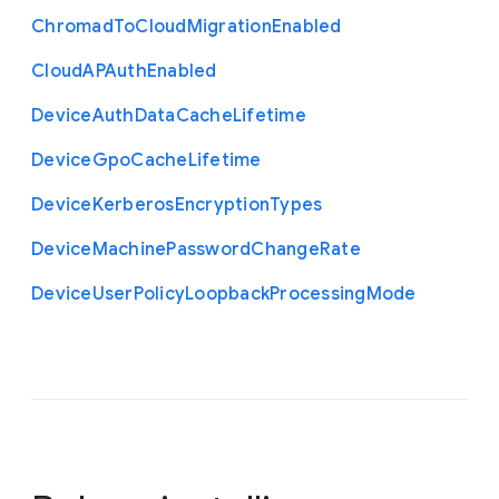
Chromad
To
Cloud
Migration
Enabled
Cloud
A
P
Auth
Enabled
Device
Auth
Data
Cache
Lifetime
Device
Gpo
Cache
Lifetime
Device
Kerberos
Encryption
Types
Device
Machine
Password
Change
Rate
Device
User
Policy
Loopback
Processing
Mode