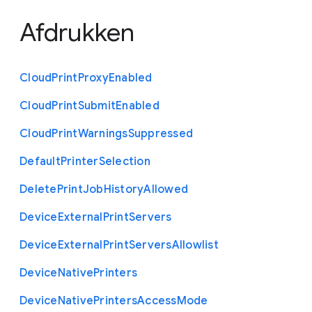
Afdrukken
Cloud
Print
Proxy
Enabled
Cloud
Print
Submit
Enabled
Cloud
Print
Warnings
Suppressed
Default
Printer
Selection
Delete
Print
Job
History
Allowed
Device
External
Print
Servers
Device
External
Print
Servers
Allowlist
Device
Native
Printers
Device
Native
Printers
Access
Mode