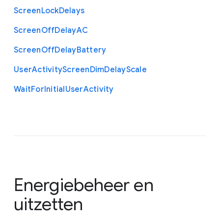
Screen
Lock
Delays
Screen
Off
Delay
A
C
Screen
Off
Delay
Battery
User
Activity
Screen
Dim
Delay
Scale
Wait
For
Initial
User
Activity
Energiebeheer en
uitzetten