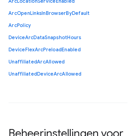
Arc
Location
Service
Enabled
Arc
Open
Links
In
Browser
By
Default
Arc
Policy
Device
Arc
Data
Snapshot
Hours
Device
Flex
Arc
Preload
Enabled
Unaffiliated
Arc
Allowed
Unaffiliated
Device
Arc
Allowed
Beheerinstellingen voor