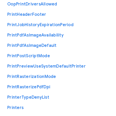
Oop
Print
Drivers
Allowed
Print
Header
Footer
Print
Job
History
Expiration
Period
Print
Pdf
As
Image
Availability
Print
Pdf
As
Image
Default
Print
Post
Script
Mode
Print
Preview
Use
System
Default
Printer
Print
Rasterization
Mode
Print
Rasterize
Pdf
Dpi
Printer
Type
Deny
List
Printers