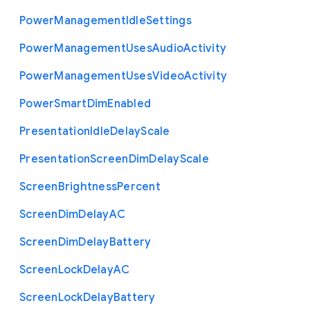
Power
Management
Idle
Settings
Power
Management
Uses
Audio
Activity
Power
Management
Uses
Video
Activity
Power
Smart
Dim
Enabled
Presentation
Idle
Delay
Scale
Presentation
Screen
Dim
Delay
Scale
Screen
Brightness
Percent
Screen
Dim
Delay
A
C
Screen
Dim
Delay
Battery
Screen
Lock
Delay
A
C
Screen
Lock
Delay
Battery