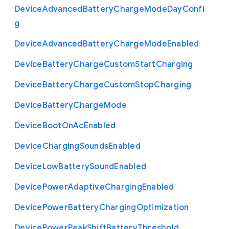
Device
Advanced
Battery
Charge
Mode
Day
Confi
g
Device
Advanced
Battery
Charge
Mode
Enabled
Device
Battery
Charge
Custom
Start
Charging
Device
Battery
Charge
Custom
Stop
Charging
Device
Battery
Charge
Mode
Device
Boot
On
Ac
Enabled
Device
Charging
Sounds
Enabled
Device
Low
Battery
Sound
Enabled
Device
Power
Adaptive
Charging
Enabled
Device
Power
Battery
Charging
Optimization
Device
Power
Peak
Shift
Battery
Threshold