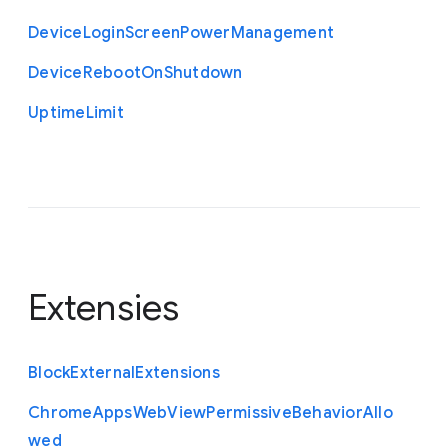
Device
Login
Screen
Power
Management
Device
Reboot
On
Shutdown
Uptime
Limit
Extensies
Block
External
Extensions
Chrome
Apps
Web
View
Permissive
Behavior
Allo
wed