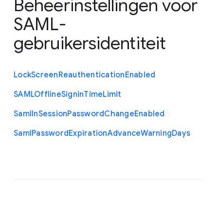
Beheerinstellingen voor
SAML-
gebruikersidentiteit
Lock
Screen
Reauthentication
Enabled
S
A
M
L
Offline
Signin
Time
Limit
Saml
In
Session
Password
Change
Enabled
Saml
Password
Expiration
Advance
Warning
Days