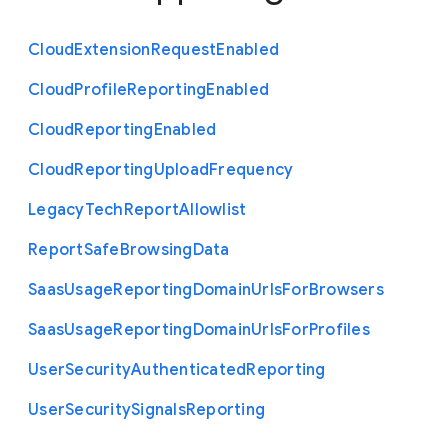
Cloud
Extension
Request
Enabled
Cloud
Profile
Reporting
Enabled
Cloud
Reporting
Enabled
Cloud
Reporting
Upload
Frequency
Legacy
Tech
Report
Allowlist
Report
Safe
Browsing
Data
Saas
Usage
Reporting
Domain
Urls
For
Browsers
Saas
Usage
Reporting
Domain
Urls
For
Profiles
User
Security
Authenticated
Reporting
User
Security
Signals
Reporting