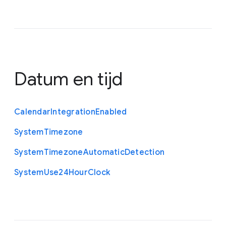
Datum en tijd
Calendar
Integration
Enabled
System
Timezone
System
Timezone
Automatic
Detection
System
Use24
Hour
Clock