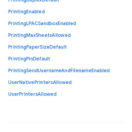
Printing
Duplex
Default
Printing
Enabled
Printing
L
P
A
C
Sandbox
Enabled
Printing
Max
Sheets
Allowed
Printing
Paper
Size
Default
Printing
Pin
Default
Printing
Send
Username
And
Filename
Enabled
User
Native
Printers
Allowed
User
Printers
Allowed