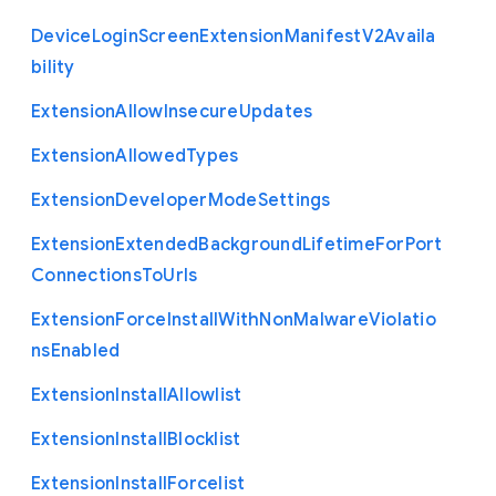
Device
Login
Screen
Extension
Manifest
V2
Availa
bility
Extension
Allow
Insecure
Updates
Extension
Allowed
Types
Extension
Developer
Mode
Settings
Extension
Extended
Background
Lifetime
For
Port
Connections
To
Urls
Extension
Force
Install
With
Non
Malware
Violatio
ns
Enabled
Extension
Install
Allowlist
Extension
Install
Blocklist
Extension
Install
Forcelist