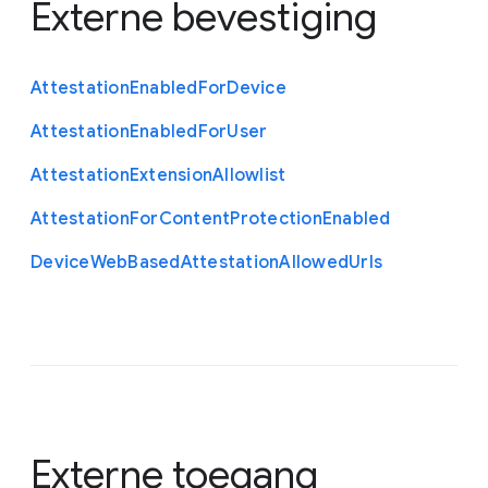
Externe bevestiging
Attestation
Enabled
For
Device
Attestation
Enabled
For
User
Attestation
Extension
Allowlist
Attestation
For
Content
Protection
Enabled
Device
Web
Based
Attestation
Allowed
Urls
Externe toegang