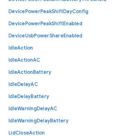
Device
Power
Peak
Shift
Day
Config
Device
Power
Peak
Shift
Enabled
Device
Usb
Power
Share
Enabled
Idle
Action
Idle
Action
A
C
Idle
Action
Battery
Idle
Delay
A
C
Idle
Delay
Battery
Idle
Warning
Delay
A
C
Idle
Warning
Delay
Battery
Lid
Close
Action