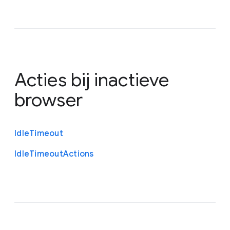
Acties bij inactieve
browser
Idle
Timeout
Idle
Timeout
Actions