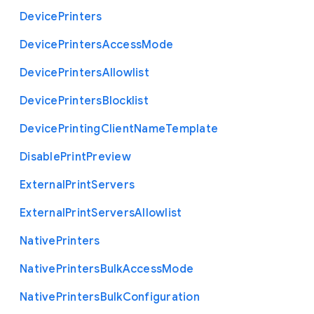
Device
Printers
Device
Printers
Access
Mode
Device
Printers
Allowlist
Device
Printers
Blocklist
Device
Printing
Client
Name
Template
Disable
Print
Preview
External
Print
Servers
External
Print
Servers
Allowlist
Native
Printers
Native
Printers
Bulk
Access
Mode
Native
Printers
Bulk
Configuration