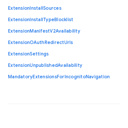
Extension
Install
Sources
Extension
Install
Type
Blocklist
Extension
Manifest
V2
Availability
Extension
O
Auth
Redirect
Urls
Extension
Settings
Extension
Unpublished
Availability
Mandatory
Extensions
For
Incognito
Navigation