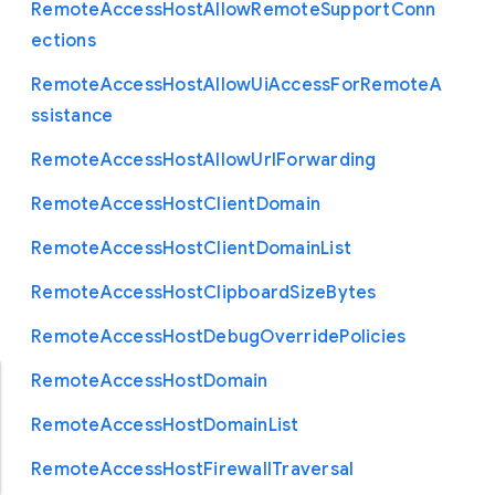
Remote
Access
Host
Allow
Remote
Support
Conn
ections
Remote
Access
Host
Allow
Ui
Access
For
Remote
A
ssistance
Remote
Access
Host
Allow
Url
Forwarding
Remote
Access
Host
Client
Domain
Remote
Access
Host
Client
Domain
List
Remote
Access
Host
Clipboard
Size
Bytes
Remote
Access
Host
Debug
Override
Policies
Remote
Access
Host
Domain
Remote
Access
Host
Domain
List
Remote
Access
Host
Firewall
Traversal