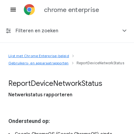
chrome enterprise
Filteren en zoeken
Lijst met Chrome Enterprise-beleid
Elk platform
Gebruikers- en apparaatrapporten
ReportDeviceNetworkStatus
Chrome 151
Report
Device
Network
Status
Netwerkstatus rapporteren
Inclusief beëindigd beleid
Ondersteund op: