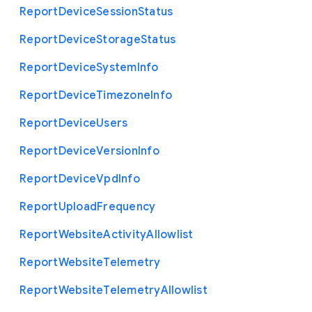
Report
Device
Session
Status
Report
Device
Storage
Status
Report
Device
System
Info
Report
Device
Timezone
Info
Report
Device
Users
Report
Device
Version
Info
Report
Device
Vpd
Info
Report
Upload
Frequency
Report
Website
Activity
Allowlist
Report
Website
Telemetry
Report
Website
Telemetry
Allowlist