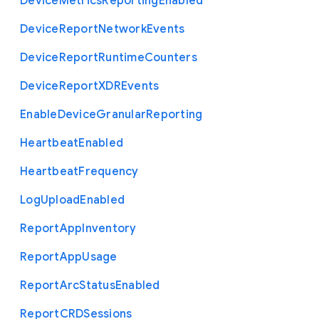
Device
Metrics
Reporting
Enabled
Device
Report
Network
Events
Device
Report
Runtime
Counters
Device
Report
X
D
R
Events
Enable
Device
Granular
Reporting
Heartbeat
Enabled
Heartbeat
Frequency
Log
Upload
Enabled
Report
App
Inventory
Report
App
Usage
Report
Arc
Status
Enabled
Report
C
R
D
Sessions