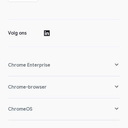
Volg ons
()
Chrome Enterprise
Beveiliging
Chrome-browser
Bied cloudwerkers meer mogelijkheden
Overzicht
ChromeOS
Een slimme investering
Downloads