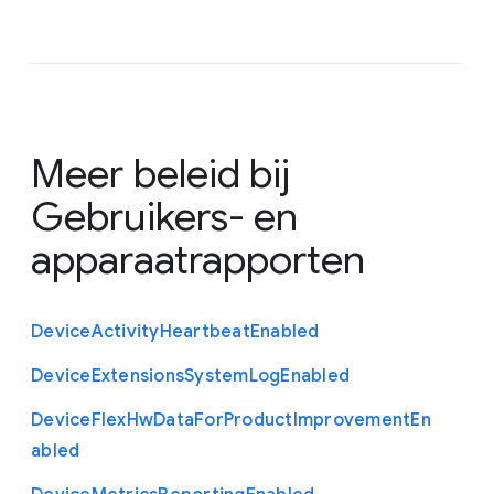
Meer beleid bij
Gebruikers- en
apparaatrapporten
Device
Activity
Heartbeat
Enabled
Device
Extensions
System
Log
Enabled
Device
Flex
Hw
Data
For
Product
Improvement
En
abled