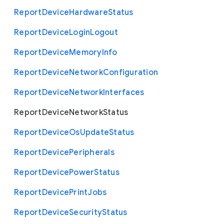
Report
Device
Hardware
Status
Report
Device
Login
Logout
Report
Device
Memory
Info
Report
Device
Network
Configuration
Report
Device
Network
Interfaces
Report
Device
Network
Status
Report
Device
Os
Update
Status
Report
Device
Peripherals
Report
Device
Power
Status
Report
Device
Print
Jobs
Report
Device
Security
Status