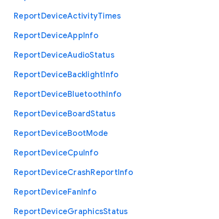
Report
Device
Activity
Times
Report
Device
App
Info
Report
Device
Audio
Status
Report
Device
Backlight
Info
Report
Device
Bluetooth
Info
Report
Device
Board
Status
Report
Device
Boot
Mode
Report
Device
Cpu
Info
Report
Device
Crash
Report
Info
Report
Device
Fan
Info
Report
Device
Graphics
Status