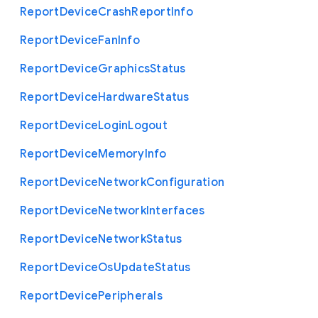
Report
Device
Crash
Report
Info
Report
Device
Fan
Info
Report
Device
Graphics
Status
Report
Device
Hardware
Status
Report
Device
Login
Logout
Report
Device
Memory
Info
Report
Device
Network
Configuration
Report
Device
Network
Interfaces
Report
Device
Network
Status
Report
Device
Os
Update
Status
Report
Device
Peripherals