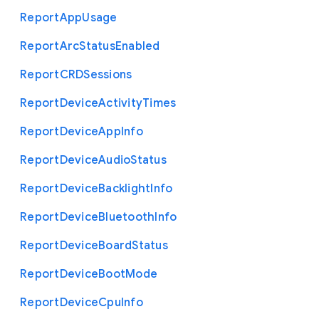
Report
App
Usage
Report
Arc
Status
Enabled
Report
C
R
D
Sessions
Report
Device
Activity
Times
Report
Device
App
Info
Report
Device
Audio
Status
Report
Device
Backlight
Info
Report
Device
Bluetooth
Info
Report
Device
Board
Status
Report
Device
Boot
Mode
Report
Device
Cpu
Info