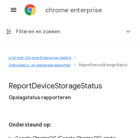
chrome enterprise
Filteren en zoeken
Lijst met Chrome Enterprise-beleid
Elk platform
Gebruikers- en apparaatrapporten
ReportDeviceStorageStatus
Chrome 151
Report
Device
Storage
Status
Opslagstatus rapporteren
Inclusief beëindigd beleid
Ondersteund op: