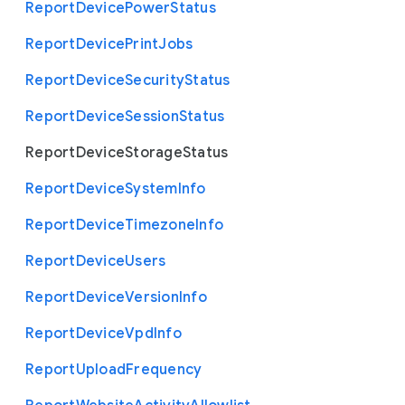
Report
Device
Power
Status
Report
Device
Print
Jobs
Report
Device
Security
Status
Report
Device
Session
Status
Report
Device
Storage
Status
Report
Device
System
Info
Report
Device
Timezone
Info
Report
Device
Users
Report
Device
Version
Info
Report
Device
Vpd
Info
Report
Upload
Frequency