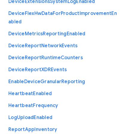
Device
Extensions
System
Log
Enabled
Device
Flex
Hw
Data
For
Product
Improvement
En
abled
Device
Metrics
Reporting
Enabled
Device
Report
Network
Events
Device
Report
Runtime
Counters
Device
Report
X
D
R
Events
Enable
Device
Granular
Reporting
Heartbeat
Enabled
Heartbeat
Frequency
Log
Upload
Enabled
Report
App
Inventory