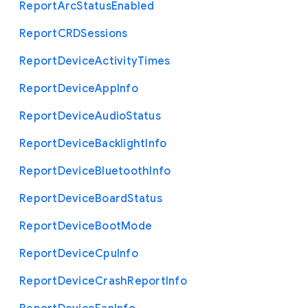
Report
Arc
Status
Enabled
Report
C
R
D
Sessions
Report
Device
Activity
Times
Report
Device
App
Info
Report
Device
Audio
Status
Report
Device
Backlight
Info
Report
Device
Bluetooth
Info
Report
Device
Board
Status
Report
Device
Boot
Mode
Report
Device
Cpu
Info
Report
Device
Crash
Report
Info