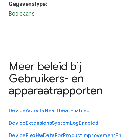
Gegevenstype:
Booleaans
Meer beleid bij
Gebruikers- en
apparaatrapporten
Device
Activity
Heartbeat
Enabled
Device
Extensions
System
Log
Enabled
Device
Flex
Hw
Data
For
Product
Improvement
En