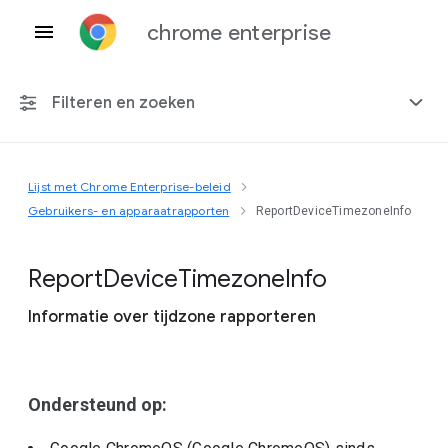
chrome enterprise
Filteren en zoeken
Lijst met Chrome Enterprise-beleid
Elk platform
Gebruikers- en apparaatrapporten
ReportDeviceTimezoneInfo
Chrome 151
Report
Device
Timezone
Info
Informatie over tijdzone rapporteren
Inclusief beëindigd beleid
Ondersteund op: