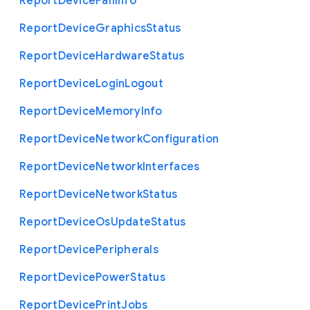
Report
Device
Fan
Info
Report
Device
Graphics
Status
Report
Device
Hardware
Status
Report
Device
Login
Logout
Report
Device
Memory
Info
Report
Device
Network
Configuration
Report
Device
Network
Interfaces
Report
Device
Network
Status
Report
Device
Os
Update
Status
Report
Device
Peripherals
Report
Device
Power
Status
Report
Device
Print
Jobs