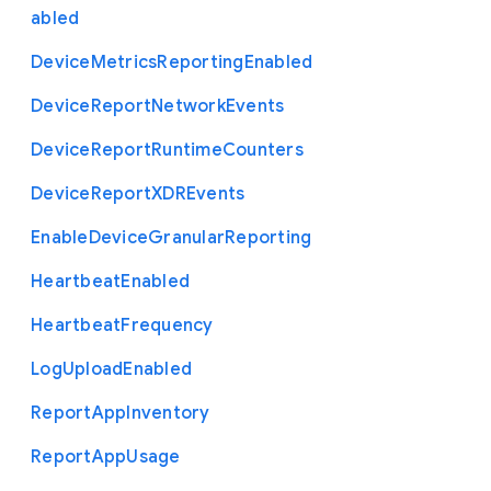
abled
Device
Metrics
Reporting
Enabled
Device
Report
Network
Events
Device
Report
Runtime
Counters
Device
Report
X
D
R
Events
Enable
Device
Granular
Reporting
Heartbeat
Enabled
Heartbeat
Frequency
Log
Upload
Enabled
Report
App
Inventory
Report
App
Usage