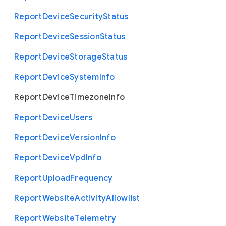
Report
Device
Security
Status
Report
Device
Session
Status
Report
Device
Storage
Status
Report
Device
System
Info
Report
Device
Timezone
Info
Report
Device
Users
Report
Device
Version
Info
Report
Device
Vpd
Info
Report
Upload
Frequency
Report
Website
Activity
Allowlist
Report
Website
Telemetry