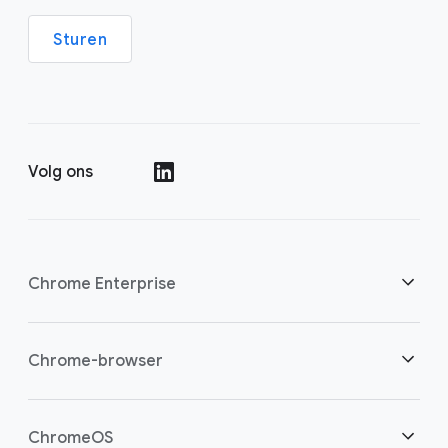
Sturen
Volg ons
()
Chrome Enterprise
Beveiliging
Chrome-browser
Bied cloudwerkers meer mogelijkheden
Overzicht
ChromeOS