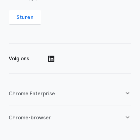
Sturen
Volg ons
()
Chrome Enterprise
Beveiliging
Chrome-browser
Bied cloudwerkers meer mogelijkheden
Overzicht