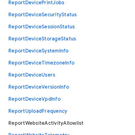
Report
Device
Print
Jobs
Report
Device
Security
Status
Report
Device
Session
Status
Report
Device
Storage
Status
Report
Device
System
Info
Report
Device
Timezone
Info
Report
Device
Users
Report
Device
Version
Info
Report
Device
Vpd
Info
Report
Upload
Frequency
Report
Website
Activity
Allowlist