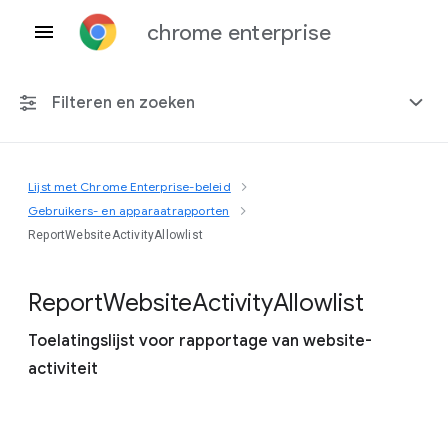
chrome enterprise
Filteren en zoeken
Lijst met Chrome Enterprise-beleid
Elk platform
Gebruikers- en apparaatrapporten
ReportWebsiteActivityAllowlist
Chrome 151
Report
Website
Activity
Allowlist
Toelatingslijst voor rapportage van website-
Inclusief beëindigd beleid
activiteit