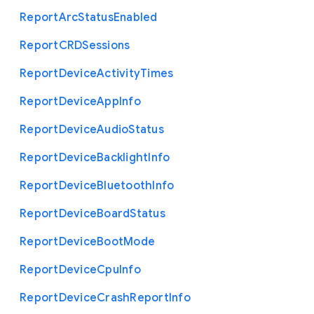
Report
Arc
Status
Enabled
Report
C
R
D
Sessions
Report
Device
Activity
Times
Report
Device
App
Info
Report
Device
Audio
Status
Report
Device
Backlight
Info
Report
Device
Bluetooth
Info
Report
Device
Board
Status
Report
Device
Boot
Mode
Report
Device
Cpu
Info
Report
Device
Crash
Report
Info