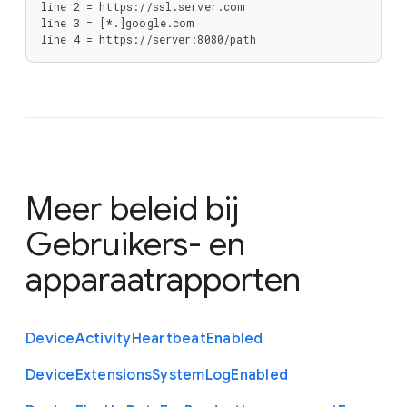
line 2 = https://ssl.server.com

line 3 = [*.]google.com

line 4 = https://server:8080/path
Meer beleid bij
Gebruikers- en
apparaatrapporten
Device
Activity
Heartbeat
Enabled
Device
Extensions
System
Log
Enabled