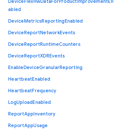
Device
Flex
Hw
Data
For
Product
Improvement
En
abled
Device
Metrics
Reporting
Enabled
Device
Report
Network
Events
Device
Report
Runtime
Counters
Device
Report
X
D
R
Events
Enable
Device
Granular
Reporting
Heartbeat
Enabled
Heartbeat
Frequency
Log
Upload
Enabled
Report
App
Inventory
Report
App
Usage