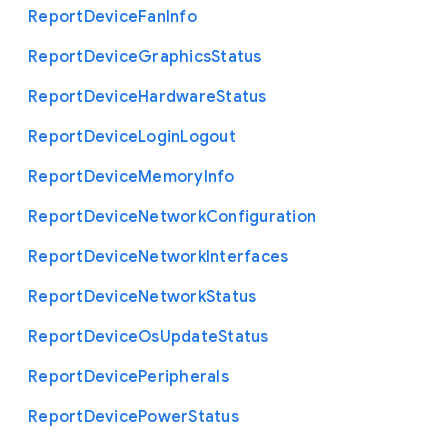
Report
Device
Fan
Info
Report
Device
Graphics
Status
Report
Device
Hardware
Status
Report
Device
Login
Logout
Report
Device
Memory
Info
Report
Device
Network
Configuration
Report
Device
Network
Interfaces
Report
Device
Network
Status
Report
Device
Os
Update
Status
Report
Device
Peripherals
Report
Device
Power
Status