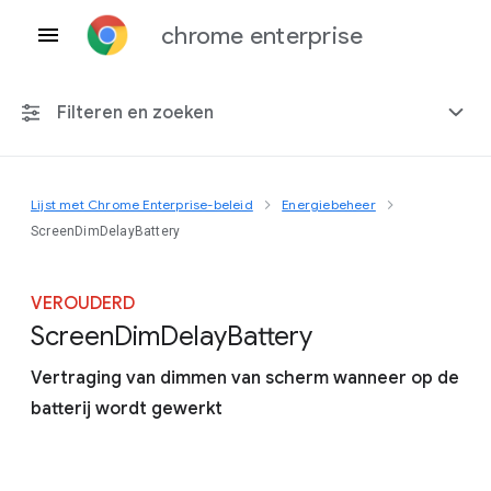
chrome enterprise
Filteren en zoeken
Lijst met Chrome Enterprise-beleid
Energiebeheer
Elk platform
ScreenDimDelayBattery
Chrome 151
VEROUDERD
Screen
Dim
Delay
Battery
Vertraging van dimmen van scherm wanneer op de
Inclusief beëindigd beleid
batterij wordt gewerkt