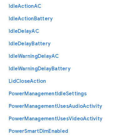
Idle
Action
A
C
Idle
Action
Battery
Idle
Delay
A
C
Idle
Delay
Battery
Idle
Warning
Delay
A
C
Idle
Warning
Delay
Battery
Lid
Close
Action
Power
Management
Idle
Settings
Power
Management
Uses
Audio
Activity
Power
Management
Uses
Video
Activity
Power
Smart
Dim
Enabled