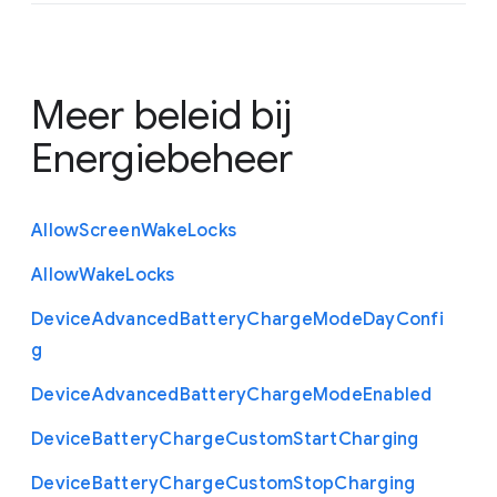
Meer beleid bij
Energiebeheer
Allow
Screen
Wake
Locks
Allow
Wake
Locks
Device
Advanced
Battery
Charge
Mode
Day
Confi
g
Device
Advanced
Battery
Charge
Mode
Enabled
Device
Battery
Charge
Custom
Start
Charging
Device
Battery
Charge
Custom
Stop
Charging