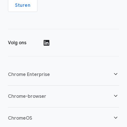
Sturen
Volg ons
()
Chrome Enterprise
Beveiliging
Chrome-browser
Bied cloudwerkers meer mogelijkheden
Overzicht
ChromeOS