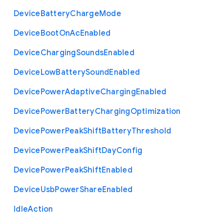
Device
Battery
Charge
Mode
Device
Boot
On
Ac
Enabled
Device
Charging
Sounds
Enabled
Device
Low
Battery
Sound
Enabled
Device
Power
Adaptive
Charging
Enabled
Device
Power
Battery
Charging
Optimization
Device
Power
Peak
Shift
Battery
Threshold
Device
Power
Peak
Shift
Day
Config
Device
Power
Peak
Shift
Enabled
Device
Usb
Power
Share
Enabled
Idle
Action