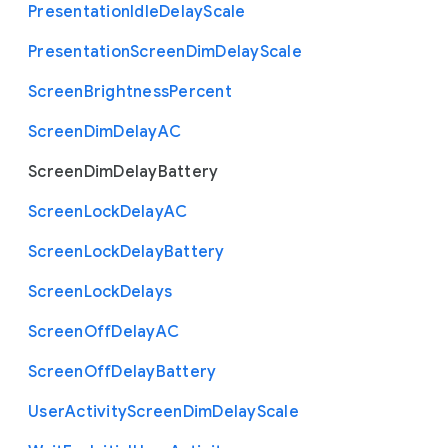
Presentation
Idle
Delay
Scale
Presentation
Screen
Dim
Delay
Scale
Screen
Brightness
Percent
Screen
Dim
Delay
A
C
Screen
Dim
Delay
Battery
Screen
Lock
Delay
A
C
Screen
Lock
Delay
Battery
Screen
Lock
Delays
Screen
Off
Delay
A
C
Screen
Off
Delay
Battery
User
Activity
Screen
Dim
Delay
Scale