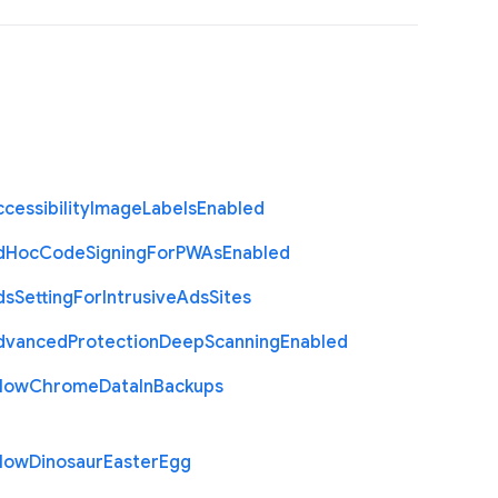
cessibility
Image
Labels
Enabled
d
Hoc
Code
Signing
For
P
W
As
Enabled
ds
Setting
For
Intrusive
Ads
Sites
dvanced
Protection
Deep
Scanning
Enabled
llow
Chrome
Data
In
Backups
llow
Dinosaur
Easter
Egg