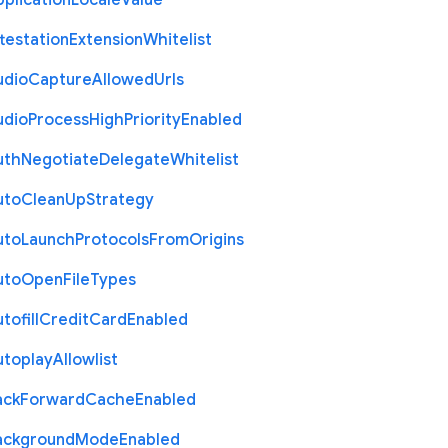
plication
Locale
Value
testation
Extension
Whitelist
udio
Capture
Allowed
Urls
udio
Process
High
Priority
Enabled
uth
Negotiate
Delegate
Whitelist
uto
Clean
Up
Strategy
uto
Launch
Protocols
From
Origins
uto
Open
File
Types
tofill
Credit
Card
Enabled
utoplay
Allowlist
ack
Forward
Cache
Enabled
ackground
Mode
Enabled