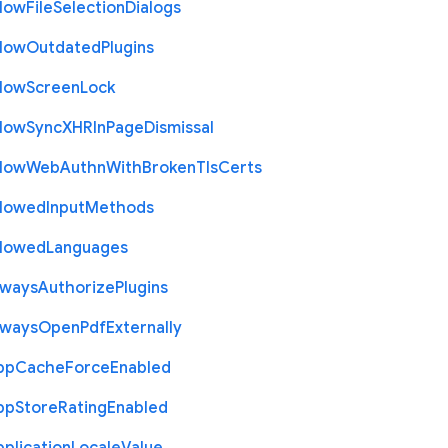
llow
File
Selection
Dialogs
llow
Outdated
Plugins
llow
Screen
Lock
llow
Sync
X
H
R
In
Page
Dismissal
llow
Web
Authn
With
Broken
Tls
Certs
llowed
Input
Methods
llowed
Languages
lways
Authorize
Plugins
lways
Open
Pdf
Externally
pp
Cache
Force
Enabled
pp
Store
Rating
Enabled