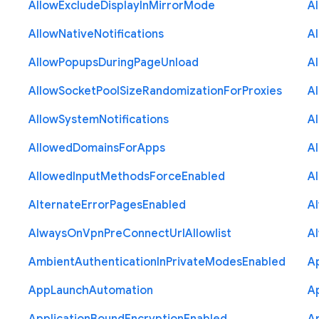
Allow
Exclude
Display
In
Mirror
Mode
A
Allow
Native
Notifications
A
Allow
Popups
During
Page
Unload
A
Allow
Socket
Pool
Size
Randomization
For
Proxies
A
Allow
System
Notifications
A
Allowed
Domains
For
Apps
A
Allowed
Input
Methods
Force
Enabled
A
Alternate
Error
Pages
Enabled
A
Always
On
Vpn
Pre
Connect
Url
Allowlist
A
Ambient
Authentication
In
Private
Modes
Enabled
A
App
Launch
Automation
A