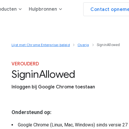
oducten
Hulpbronnen
Contact opneme
Lijst met Chrome Enterprise-beleid
Overig
SigninAllowed
VEROUDERD
Signin
Allowed
Inloggen bij Google Chrome toestaan
Ondersteund op:
Google Chrome (Linux, Mac, Windows)
sinds versie
27