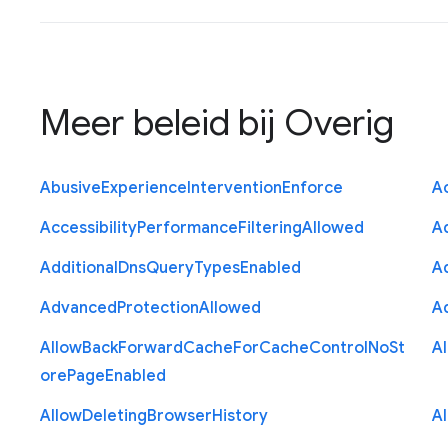
Meer beleid bij
Overig
Abusive
Experience
Intervention
Enforce
Ac
Accessibility
Performance
Filtering
Allowed
A
Additional
Dns
Query
Types
Enabled
A
Advanced
Protection
Allowed
A
Allow
Back
Forward
Cache
For
Cache
Control
No
St
A
ore
Page
Enabled
Allow
Deleting
Browser
History
A