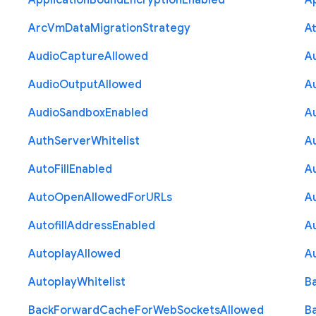
Application
Bound
Encryption
Enabled
Ap
Arc
Vm
Data
Migration
Strategy
At
Audio
Capture
Allowed
A
Audio
Output
Allowed
A
Audio
Sandbox
Enabled
A
Auth
Server
Whitelist
A
Auto
Fill
Enabled
A
Auto
Open
Allowed
For
U
R
Ls
A
Autofill
Address
Enabled
Au
Autoplay
Allowed
A
Autoplay
Whitelist
B
Back
Forward
Cache
For
Web
Sockets
Allowed
B