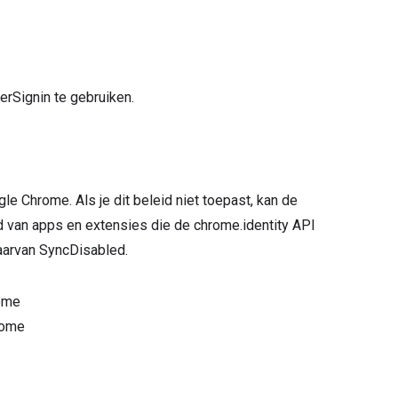
erSignin te gebruiken.
gle Chrome. Als je dit beleid niet toepast, kan de
d van apps en extensies die de chrome.identity API
daarvan SyncDisabled.
rome
rome