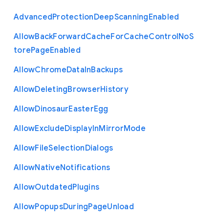
Advanced
Protection
Deep
Scanning
Enabled
Allow
Back
Forward
Cache
For
Cache
Control
No
S
tore
Page
Enabled
Allow
Chrome
Data
In
Backups
Allow
Deleting
Browser
History
Allow
Dinosaur
Easter
Egg
Allow
Exclude
Display
In
Mirror
Mode
Allow
File
Selection
Dialogs
Allow
Native
Notifications
Allow
Outdated
Plugins
Allow
Popups
During
Page
Unload