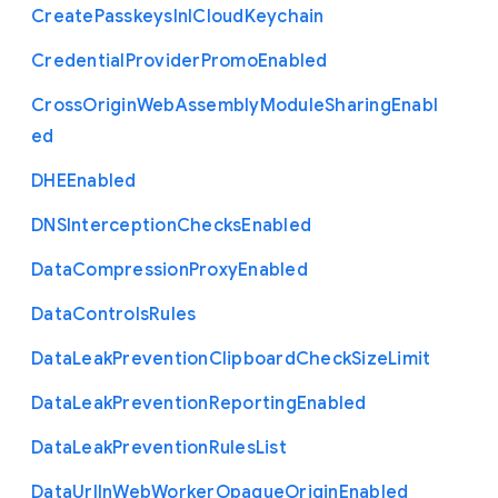
Create
Passkeys
In
I
Cloud
Keychain
Credential
Provider
Promo
Enabled
Cross
Origin
Web
Assembly
Module
Sharing
Enabl
ed
D
H
E
Enabled
D
N
S
Interception
Checks
Enabled
Data
Compression
Proxy
Enabled
Data
Controls
Rules
Data
Leak
Prevention
Clipboard
Check
Size
Limit
Data
Leak
Prevention
Reporting
Enabled
Data
Leak
Prevention
Rules
List
Data
Url
In
Web
Worker
Opaque
Origin
Enabled