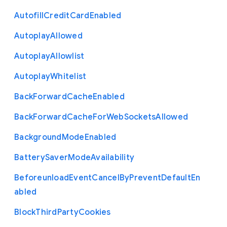
Autofill
Credit
Card
Enabled
Autoplay
Allowed
Autoplay
Allowlist
Autoplay
Whitelist
Back
Forward
Cache
Enabled
Back
Forward
Cache
For
Web
Sockets
Allowed
Background
Mode
Enabled
Battery
Saver
Mode
Availability
Beforeunload
Event
Cancel
By
Prevent
Default
En
abled
Block
Third
Party
Cookies