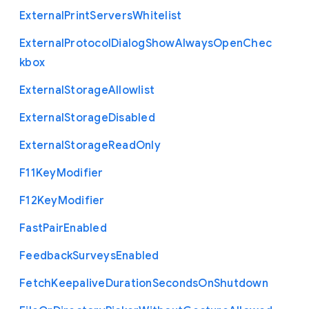
External
Print
Servers
Whitelist
External
Protocol
Dialog
Show
Always
Open
Chec
kbox
External
Storage
Allowlist
External
Storage
Disabled
External
Storage
Read
Only
F11
Key
Modifier
F12
Key
Modifier
Fast
Pair
Enabled
Feedback
Surveys
Enabled
Fetch
Keepalive
Duration
Seconds
On
Shutdown