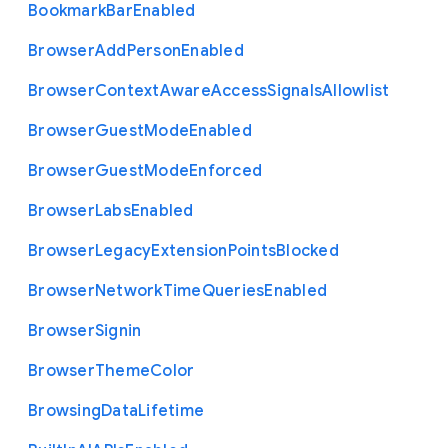
Bookmark
Bar
Enabled
Browser
Add
Person
Enabled
Browser
Context
Aware
Access
Signals
Allowlist
Browser
Guest
Mode
Enabled
Browser
Guest
Mode
Enforced
Browser
Labs
Enabled
Browser
Legacy
Extension
Points
Blocked
Browser
Network
Time
Queries
Enabled
Browser
Signin
Browser
Theme
Color
Browsing
Data
Lifetime