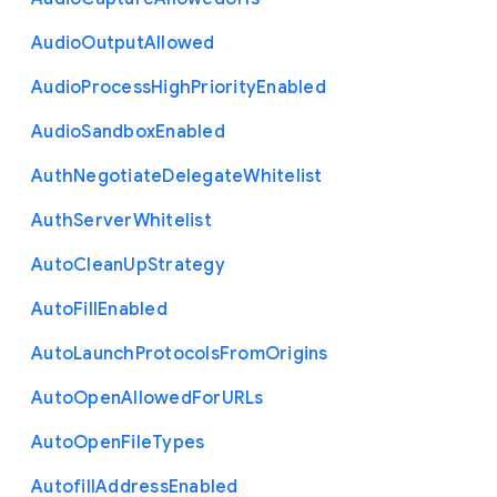
Audio
Output
Allowed
Audio
Process
High
Priority
Enabled
Audio
Sandbox
Enabled
Auth
Negotiate
Delegate
Whitelist
Auth
Server
Whitelist
Auto
Clean
Up
Strategy
Auto
Fill
Enabled
Auto
Launch
Protocols
From
Origins
Auto
Open
Allowed
For
U
R
Ls
Auto
Open
File
Types
Autofill
Address
Enabled