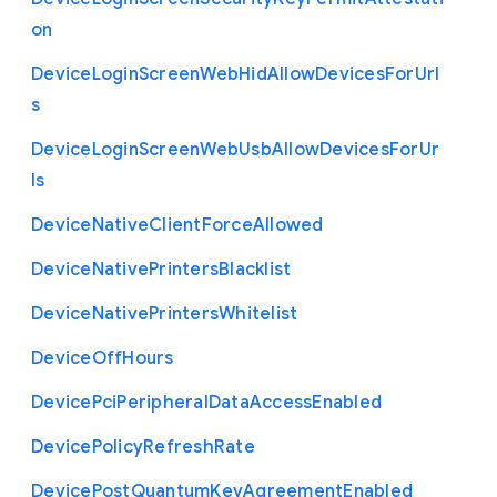
on
Device
Login
Screen
Web
Hid
Allow
Devices
For
Url
s
Device
Login
Screen
Web
Usb
Allow
Devices
For
Ur
ls
Device
Native
Client
Force
Allowed
Device
Native
Printers
Blacklist
Device
Native
Printers
Whitelist
Device
Off
Hours
Device
Pci
Peripheral
Data
Access
Enabled
Device
Policy
Refresh
Rate
Device
Post
Quantum
Key
Agreement
Enabled