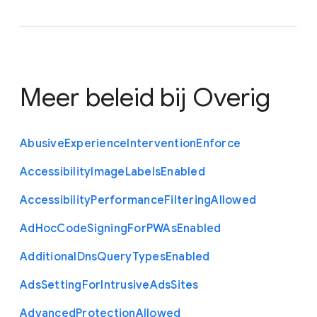
Meer beleid bij
Overig
Abusive
Experience
Intervention
Enforce
Accessibility
Image
Labels
Enabled
Accessibility
Performance
Filtering
Allowed
Ad
Hoc
Code
Signing
For
P
W
As
Enabled
Additional
Dns
Query
Types
Enabled
Ads
Setting
For
Intrusive
Ads
Sites
Advanced
Protection
Allowed