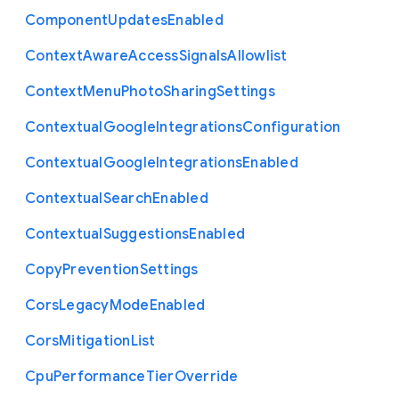
Component
Updates
Enabled
Context
Aware
Access
Signals
Allowlist
Context
Menu
Photo
Sharing
Settings
Contextual
Google
Integrations
Configuration
Contextual
Google
Integrations
Enabled
Contextual
Search
Enabled
Contextual
Suggestions
Enabled
Copy
Prevention
Settings
Cors
Legacy
Mode
Enabled
Cors
Mitigation
List
Cpu
Performance
Tier
Override