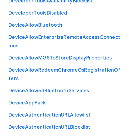
Developer
Tools
Availability
Blocklist
Developer
Tools
Disabled
Device
Allow
Bluetooth
Device
Allow
Enterprise
Remote
Access
Connect
ions
Device
Allow
M
G
S
To
Store
Display
Properties
Device
Allow
Redeem
Chrome
Os
Registration
Of
fers
Device
Allowed
Bluetooth
Services
Device
App
Pack
Device
Authentication
U
R
L
Allowlist
Device
Authentication
U
R
L
Blocklist