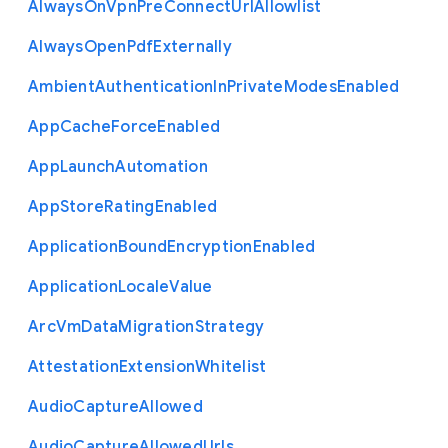
Always
On
Vpn
Pre
Connect
Url
Allowlist
Always
Open
Pdf
Externally
Ambient
Authentication
In
Private
Modes
Enabled
App
Cache
Force
Enabled
App
Launch
Automation
App
Store
Rating
Enabled
Application
Bound
Encryption
Enabled
Application
Locale
Value
Arc
Vm
Data
Migration
Strategy
Attestation
Extension
Whitelist
Audio
Capture
Allowed
Audio
Capture
Allowed
Urls