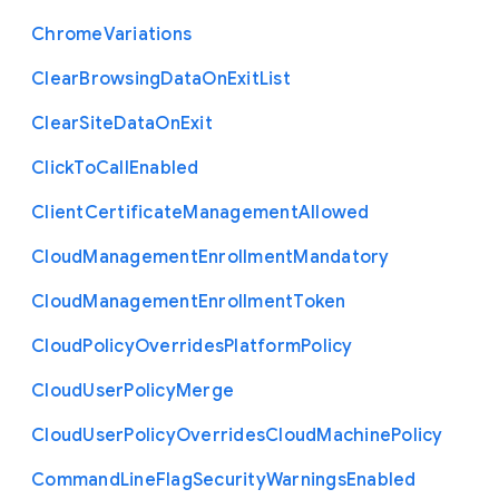
Chrome
Variations
Clear
Browsing
Data
On
Exit
List
Clear
Site
Data
On
Exit
Click
To
Call
Enabled
Client
Certificate
Management
Allowed
Cloud
Management
Enrollment
Mandatory
Cloud
Management
Enrollment
Token
Cloud
Policy
Overrides
Platform
Policy
Cloud
User
Policy
Merge
Cloud
User
Policy
Overrides
Cloud
Machine
Policy
Command
Line
Flag
Security
Warnings
Enabled