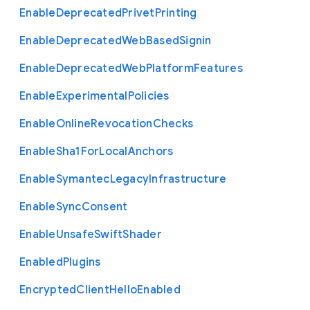
Enable
Deprecated
Privet
Printing
Enable
Deprecated
Web
Based
Signin
Enable
Deprecated
Web
Platform
Features
Enable
Experimental
Policies
Enable
Online
Revocation
Checks
Enable
Sha1
For
Local
Anchors
Enable
Symantec
Legacy
Infrastructure
Enable
Sync
Consent
Enable
Unsafe
Swift
Shader
Enabled
Plugins
Encrypted
Client
Hello
Enabled