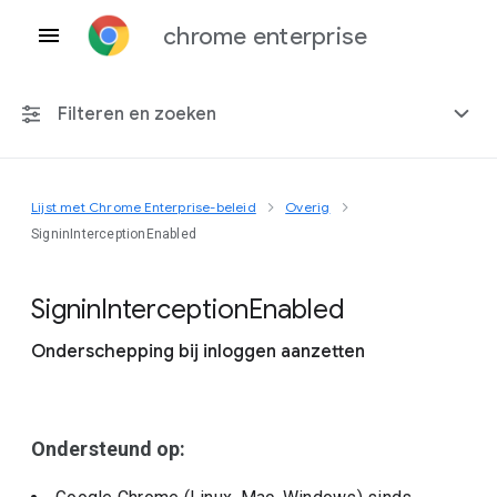
chrome enterprise
Filteren en zoeken
Lijst met Chrome Enterprise-beleid
Overig
Elk platform
SigninInterceptionEnabled
Chrome 151
Signin
Interception
Enabled
Onderschepping bij inloggen aanzetten
Inclusief beëindigd beleid
Ondersteund op: