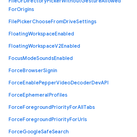
File
Or
Directory
Picker
Without
Gesture
Allowed
For
Origins
File
Picker
Choose
From
Drive
Settings
Floating
Workspace
Enabled
Floating
Workspace
V2
Enabled
Focus
Mode
Sounds
Enabled
Force
Browser
Signin
Force
Enable
Pepper
Video
Decoder
Dev
A
P
I
Force
Ephemeral
Profiles
Force
Foreground
Priority
For
All
Tabs
Force
Foreground
Priority
For
Urls
Force
Google
Safe
Search