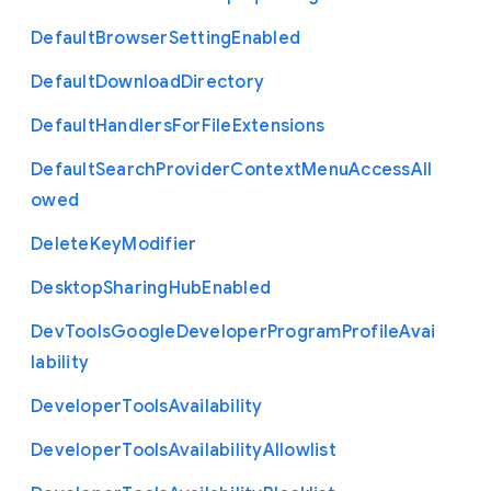
Default
Browser
Setting
Enabled
Default
Download
Directory
Default
Handlers
For
File
Extensions
Default
Search
Provider
Context
Menu
Access
All
owed
Delete
Key
Modifier
Desktop
Sharing
Hub
Enabled
Dev
Tools
Google
Developer
Program
Profile
Avai
lability
Developer
Tools
Availability
Developer
Tools
Availability
Allowlist