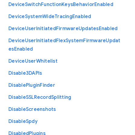
Device
Switch
Function
Keys
Behavior
Enabled
Device
System
Wide
Tracing
Enabled
Device
User
Initiated
Firmware
Updates
Enabled
Device
User
Initiated
Flex
System
Firmware
Updat
es
Enabled
Device
User
Whitelist
Disable3
D
A
P
Is
Disable
Plugin
Finder
Disable
S
S
L
Record
Splitting
Disable
Screenshots
Disable
Spdy
Disabled
Plugins