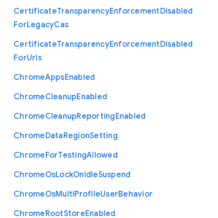
Certificate
Transparency
Enforcement
Disabled
For
Legacy
Cas
Certificate
Transparency
Enforcement
Disabled
For
Urls
Chrome
Apps
Enabled
Chrome
Cleanup
Enabled
Chrome
Cleanup
Reporting
Enabled
Chrome
Data
Region
Setting
Chrome
For
Testing
Allowed
Chrome
Os
Lock
On
Idle
Suspend
Chrome
Os
Multi
Profile
User
Behavior
Chrome
Root
Store
Enabled