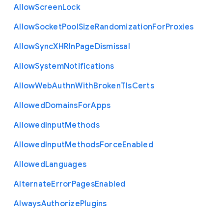
Allow
Screen
Lock
Allow
Socket
Pool
Size
Randomization
For
Proxies
Allow
Sync
X
H
R
In
Page
Dismissal
Allow
System
Notifications
Allow
Web
Authn
With
Broken
Tls
Certs
Allowed
Domains
For
Apps
Allowed
Input
Methods
Allowed
Input
Methods
Force
Enabled
Allowed
Languages
Alternate
Error
Pages
Enabled
Always
Authorize
Plugins