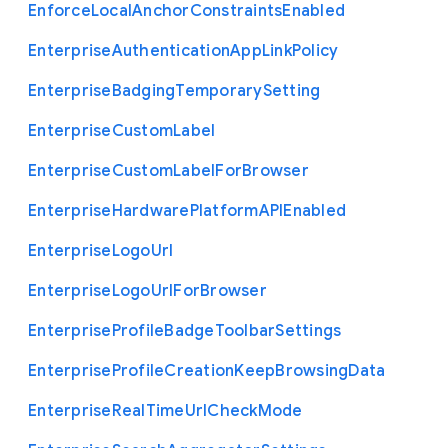
Enforce
Local
Anchor
Constraints
Enabled
Enterprise
Authentication
App
Link
Policy
Enterprise
Badging
Temporary
Setting
Enterprise
Custom
Label
Enterprise
Custom
Label
For
Browser
Enterprise
Hardware
Platform
A
P
I
Enabled
Enterprise
Logo
Url
Enterprise
Logo
Url
For
Browser
Enterprise
Profile
Badge
Toolbar
Settings
Enterprise
Profile
Creation
Keep
Browsing
Data
Enterprise
Real
Time
Url
Check
Mode