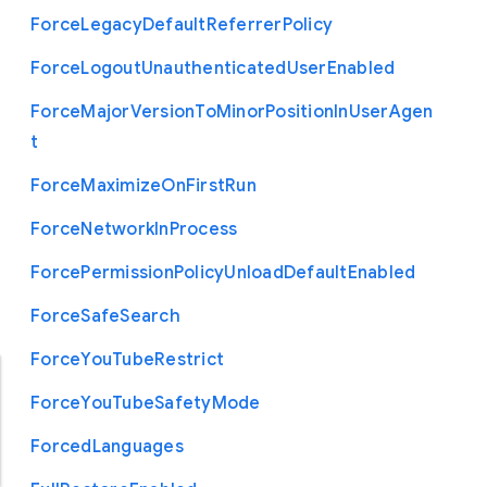
Force
Legacy
Default
Referrer
Policy
Force
Logout
Unauthenticated
User
Enabled
Force
Major
Version
To
Minor
Position
In
User
Agen
t
Force
Maximize
On
First
Run
Force
Network
In
Process
Force
Permission
Policy
Unload
Default
Enabled
Force
Safe
Search
Force
You
Tube
Restrict
Force
You
Tube
Safety
Mode
Forced
Languages