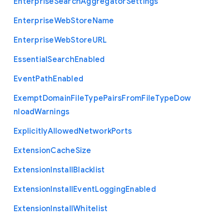
Enterprise
Search
Aggregator
Settings
Enterprise
Web
Store
Name
Enterprise
Web
Store
U
R
L
Essential
Search
Enabled
Event
Path
Enabled
Exempt
Domain
File
Type
Pairs
From
File
Type
Dow
nload
Warnings
Explicitly
Allowed
Network
Ports
Extension
Cache
Size
Extension
Install
Blacklist
Extension
Install
Event
Logging
Enabled
Extension
Install
Whitelist