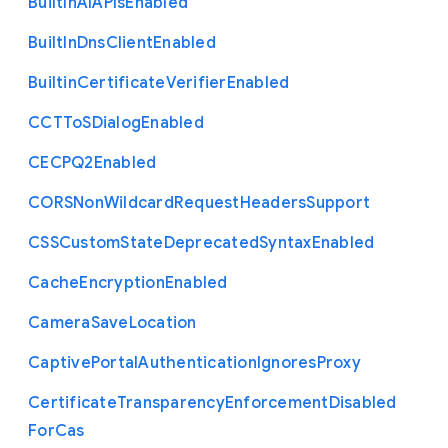
Built
In
A
I
A
P
Is
Enabled
Built
In
Dns
Client
Enabled
Builtin
Certificate
Verifier
Enabled
C
C
T
To
S
Dialog
Enabled
C
E
C
P
Q2
Enabled
C
O
R
S
Non
Wildcard
Request
Headers
Support
C
S
S
Custom
State
Deprecated
Syntax
Enabled
Cache
Encryption
Enabled
Camera
Save
Location
Captive
Portal
Authentication
Ignores
Proxy
Certificate
Transparency
Enforcement
Disabled
For
Cas