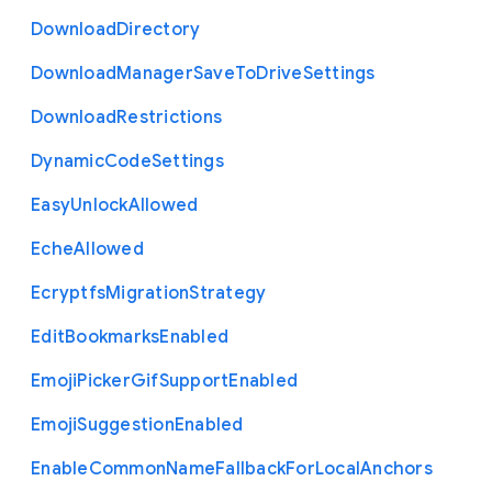
Download
Directory
Download
Manager
Save
To
Drive
Settings
Download
Restrictions
Dynamic
Code
Settings
Easy
Unlock
Allowed
Eche
Allowed
Ecryptfs
Migration
Strategy
Edit
Bookmarks
Enabled
Emoji
Picker
Gif
Support
Enabled
Emoji
Suggestion
Enabled
Enable
Common
Name
Fallback
For
Local
Anchors