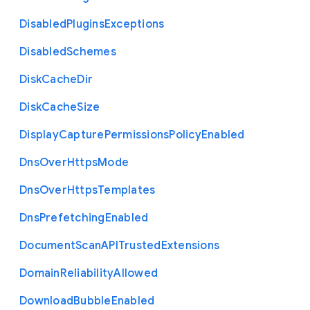
Disabled
Plugins
Exceptions
Disabled
Schemes
Disk
Cache
Dir
Disk
Cache
Size
Display
Capture
Permissions
Policy
Enabled
Dns
Over
Https
Mode
Dns
Over
Https
Templates
Dns
Prefetching
Enabled
Document
Scan
A
P
I
Trusted
Extensions
Domain
Reliability
Allowed
Download
Bubble
Enabled