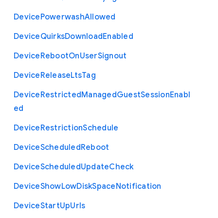
Device
Powerwash
Allowed
Device
Quirks
Download
Enabled
Device
Reboot
On
User
Signout
Device
Release
Lts
Tag
Device
Restricted
Managed
Guest
Session
Enabl
ed
Device
Restriction
Schedule
Device
Scheduled
Reboot
Device
Scheduled
Update
Check
Device
Show
Low
Disk
Space
Notification
Device
Start
Up
Urls