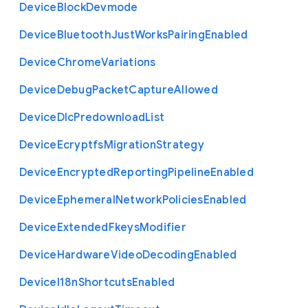
Device
Block
Devmode
Device
Bluetooth
Just
Works
Pairing
Enabled
Device
Chrome
Variations
Device
Debug
Packet
Capture
Allowed
Device
Dlc
Predownload
List
Device
Ecryptfs
Migration
Strategy
Device
Encrypted
Reporting
Pipeline
Enabled
Device
Ephemeral
Network
Policies
Enabled
Device
Extended
Fkeys
Modifier
Device
Hardware
Video
Decoding
Enabled
Device
I18n
Shortcuts
Enabled