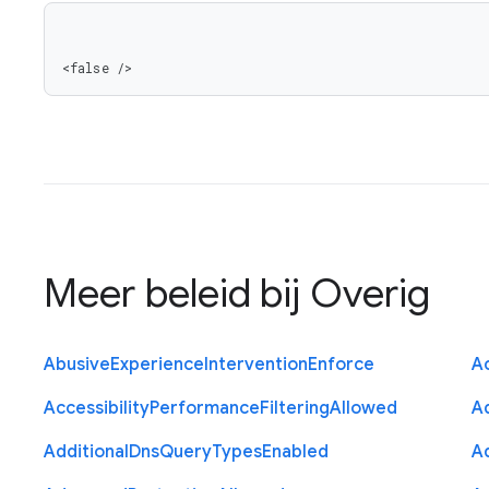
<false />
Meer beleid bij
Overig
Abusive
Experience
Intervention
Enforce
Ac
Accessibility
Performance
Filtering
Allowed
A
Additional
Dns
Query
Types
Enabled
A