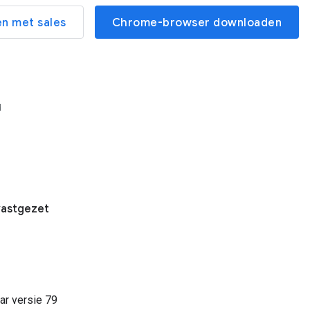
n met sales
Chrome-browser downloaden
d
vastgezet
ar versie
79