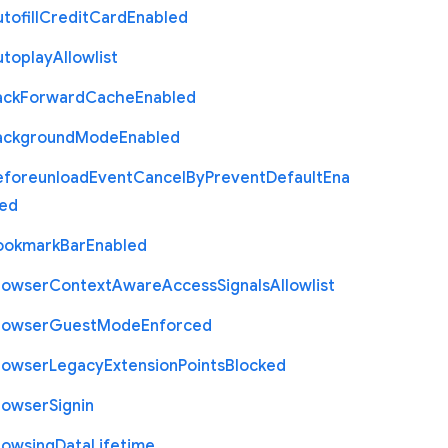
tofill
Credit
Card
Enabled
utoplay
Allowlist
ack
Forward
Cache
Enabled
ackground
Mode
Enabled
eforeunload
Event
Cancel
By
Prevent
Default
Ena
led
ookmark
Bar
Enabled
rowser
Context
Aware
Access
Signals
Allowlist
rowser
Guest
Mode
Enforced
rowser
Legacy
Extension
Points
Blocked
rowser
Signin
rowsing
Data
Lifetime