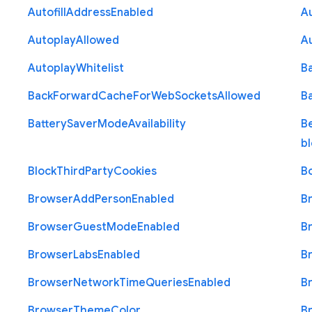
Autofill
Address
Enabled
Au
Autoplay
Allowed
A
Autoplay
Whitelist
B
Back
Forward
Cache
For
Web
Sockets
Allowed
B
Battery
Saver
Mode
Availability
B
b
Block
Third
Party
Cookies
B
Browser
Add
Person
Enabled
B
Browser
Guest
Mode
Enabled
B
Browser
Labs
Enabled
B
Browser
Network
Time
Queries
Enabled
B
Browser
Theme
Color
B