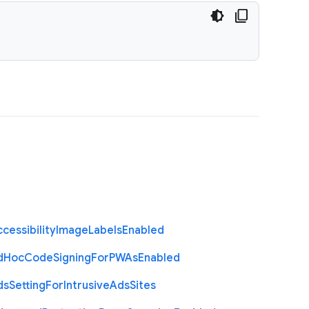
cessibility
Image
Labels
Enabled
d
Hoc
Code
Signing
For
P
W
As
Enabled
ds
Setting
For
Intrusive
Ads
Sites