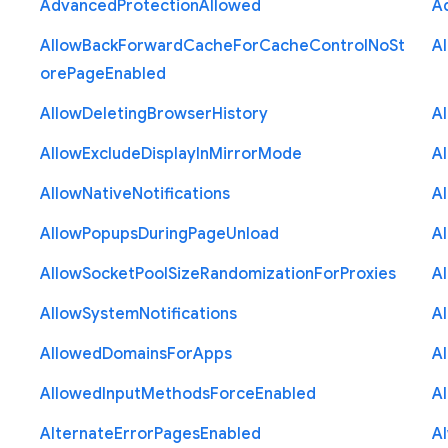
Advanced
Protection
Allowed
A
Allow
Back
Forward
Cache
For
Cache
Control
No
St
A
ore
Page
Enabled
Allow
Deleting
Browser
History
A
Allow
Exclude
Display
In
Mirror
Mode
A
Allow
Native
Notifications
A
Allow
Popups
During
Page
Unload
A
Allow
Socket
Pool
Size
Randomization
For
Proxies
A
Allow
System
Notifications
A
Allowed
Domains
For
Apps
A
Allowed
Input
Methods
Force
Enabled
A
Alternate
Error
Pages
Enabled
A