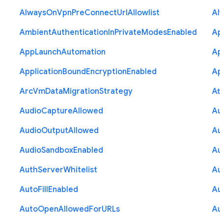
Always
On
Vpn
Pre
Connect
Url
Allowlist
A
Ambient
Authentication
In
Private
Modes
Enabled
A
App
Launch
Automation
A
Application
Bound
Encryption
Enabled
Ap
Arc
Vm
Data
Migration
Strategy
At
Audio
Capture
Allowed
A
Audio
Output
Allowed
A
Audio
Sandbox
Enabled
A
Auth
Server
Whitelist
A
Auto
Fill
Enabled
A
Auto
Open
Allowed
For
U
R
Ls
A