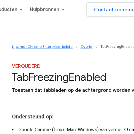
oducten
Hulpbronnen
Contact opneme
Lijst met Chrome Enterprise-beleid
Overig
TabFreezingEnable
VEROUDERD
Tab
Freezing
Enabled
Toestaan dat tabbladen op de achtergrond worden 
Ondersteund op:
Google Chrome (Linux, Mac, Windows)
van versie
79
na