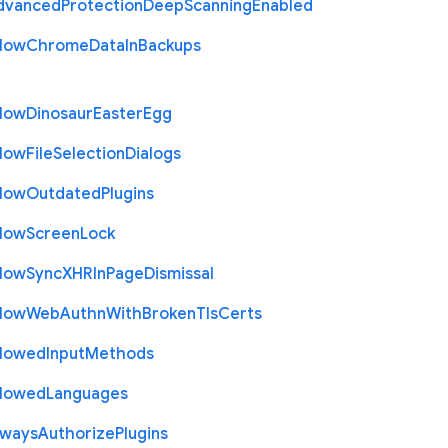
dvanced
Protection
Deep
Scanning
Enabled
llow
Chrome
Data
In
Backups
llow
Dinosaur
Easter
Egg
llow
File
Selection
Dialogs
llow
Outdated
Plugins
llow
Screen
Lock
llow
Sync
X
H
R
In
Page
Dismissal
llow
Web
Authn
With
Broken
Tls
Certs
llowed
Input
Methods
llowed
Languages
lways
Authorize
Plugins