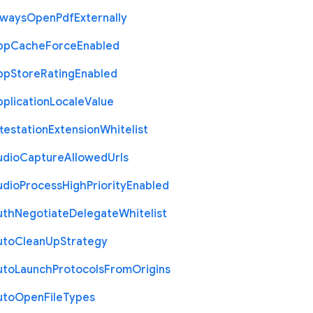
lways
Open
Pdf
Externally
pp
Cache
Force
Enabled
pp
Store
Rating
Enabled
plication
Locale
Value
testation
Extension
Whitelist
udio
Capture
Allowed
Urls
udio
Process
High
Priority
Enabled
uth
Negotiate
Delegate
Whitelist
uto
Clean
Up
Strategy
uto
Launch
Protocols
From
Origins
uto
Open
File
Types