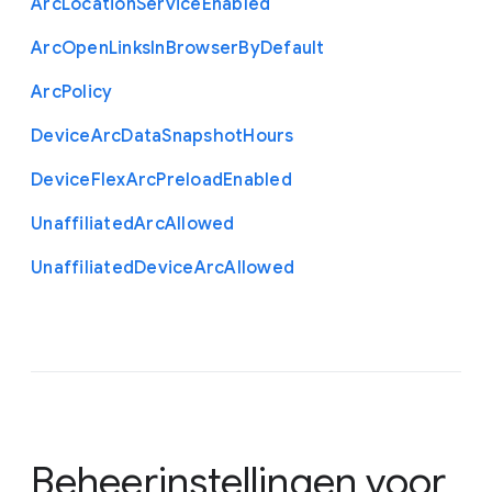
Arc
Location
Service
Enabled
Arc
Open
Links
In
Browser
By
Default
Arc
Policy
Device
Arc
Data
Snapshot
Hours
Device
Flex
Arc
Preload
Enabled
Unaffiliated
Arc
Allowed
Unaffiliated
Device
Arc
Allowed
Beheerinstellingen voor