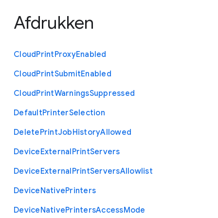
Afdrukken
Cloud
Print
Proxy
Enabled
Cloud
Print
Submit
Enabled
Cloud
Print
Warnings
Suppressed
Default
Printer
Selection
Delete
Print
Job
History
Allowed
Device
External
Print
Servers
Device
External
Print
Servers
Allowlist
Device
Native
Printers
Device
Native
Printers
Access
Mode