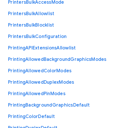
Printers
Bulk
Access
Mode
Printers
Bulk
Allowlist
Printers
Bulk
Blocklist
Printers
Bulk
Configuration
Printing
A
P
I
Extensions
Allowlist
Printing
Allowed
Background
Graphics
Modes
Printing
Allowed
Color
Modes
Printing
Allowed
Duplex
Modes
Printing
Allowed
Pin
Modes
Printing
Background
Graphics
Default
Printing
Color
Default