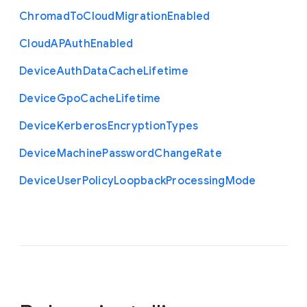
Chromad
To
Cloud
Migration
Enabled
Cloud
A
P
Auth
Enabled
Device
Auth
Data
Cache
Lifetime
Device
Gpo
Cache
Lifetime
Device
Kerberos
Encryption
Types
Device
Machine
Password
Change
Rate
Device
User
Policy
Loopback
Processing
Mode