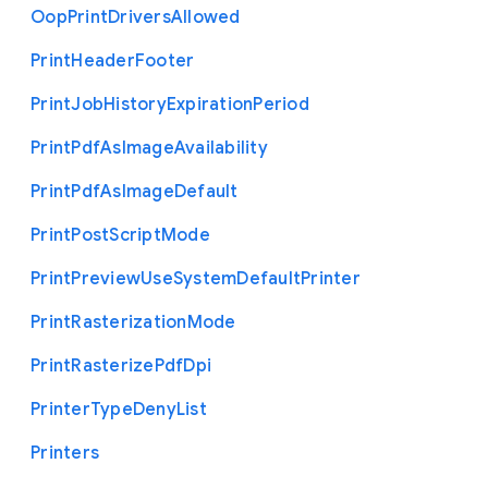
Oop
Print
Drivers
Allowed
Print
Header
Footer
Print
Job
History
Expiration
Period
Print
Pdf
As
Image
Availability
Print
Pdf
As
Image
Default
Print
Post
Script
Mode
Print
Preview
Use
System
Default
Printer
Print
Rasterization
Mode
Print
Rasterize
Pdf
Dpi
Printer
Type
Deny
List
Printers