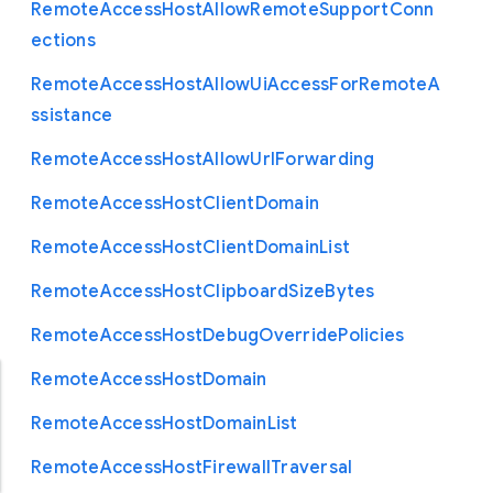
Remote
Access
Host
Allow
Remote
Support
Conn
ections
Remote
Access
Host
Allow
Ui
Access
For
Remote
A
ssistance
Remote
Access
Host
Allow
Url
Forwarding
Remote
Access
Host
Client
Domain
Remote
Access
Host
Client
Domain
List
Remote
Access
Host
Clipboard
Size
Bytes
Remote
Access
Host
Debug
Override
Policies
Remote
Access
Host
Domain
Remote
Access
Host
Domain
List
Remote
Access
Host
Firewall
Traversal