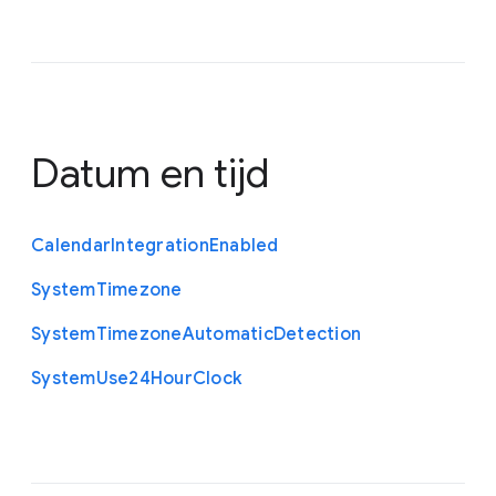
Datum en tijd
Calendar
Integration
Enabled
System
Timezone
System
Timezone
Automatic
Detection
System
Use24
Hour
Clock