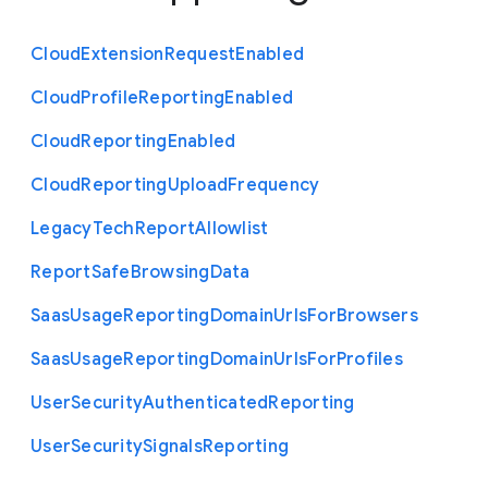
Cloud
Extension
Request
Enabled
Cloud
Profile
Reporting
Enabled
Cloud
Reporting
Enabled
Cloud
Reporting
Upload
Frequency
Legacy
Tech
Report
Allowlist
Report
Safe
Browsing
Data
Saas
Usage
Reporting
Domain
Urls
For
Browsers
Saas
Usage
Reporting
Domain
Urls
For
Profiles
User
Security
Authenticated
Reporting
User
Security
Signals
Reporting