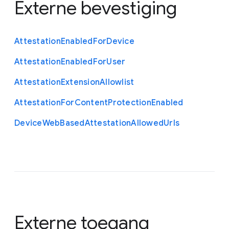
Externe bevestiging
Attestation
Enabled
For
Device
Attestation
Enabled
For
User
Attestation
Extension
Allowlist
Attestation
For
Content
Protection
Enabled
Device
Web
Based
Attestation
Allowed
Urls
Externe toegang