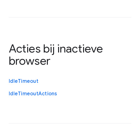
Acties bij inactieve
browser
Idle
Timeout
Idle
Timeout
Actions