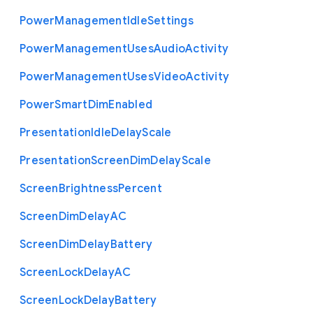
Power
Management
Idle
Settings
Power
Management
Uses
Audio
Activity
Power
Management
Uses
Video
Activity
Power
Smart
Dim
Enabled
Presentation
Idle
Delay
Scale
Presentation
Screen
Dim
Delay
Scale
Screen
Brightness
Percent
Screen
Dim
Delay
A
C
Screen
Dim
Delay
Battery
Screen
Lock
Delay
A
C
Screen
Lock
Delay
Battery