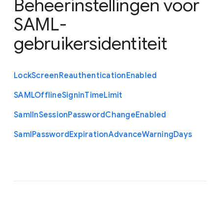
Beheerinstellingen voor
SAML-
gebruikersidentiteit
Lock
Screen
Reauthentication
Enabled
S
A
M
L
Offline
Signin
Time
Limit
Saml
In
Session
Password
Change
Enabled
Saml
Password
Expiration
Advance
Warning
Days