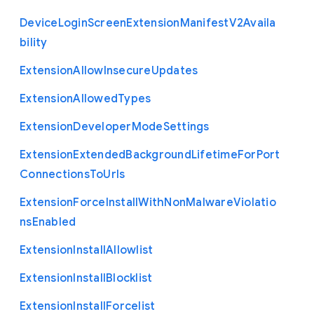
Device
Login
Screen
Extension
Manifest
V2
Availa
bility
Extension
Allow
Insecure
Updates
Extension
Allowed
Types
Extension
Developer
Mode
Settings
Extension
Extended
Background
Lifetime
For
Port
Connections
To
Urls
Extension
Force
Install
With
Non
Malware
Violatio
ns
Enabled
Extension
Install
Allowlist
Extension
Install
Blocklist
Extension
Install
Forcelist