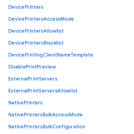
Device
Printers
Device
Printers
Access
Mode
Device
Printers
Allowlist
Device
Printers
Blocklist
Device
Printing
Client
Name
Template
Disable
Print
Preview
External
Print
Servers
External
Print
Servers
Allowlist
Native
Printers
Native
Printers
Bulk
Access
Mode
Native
Printers
Bulk
Configuration