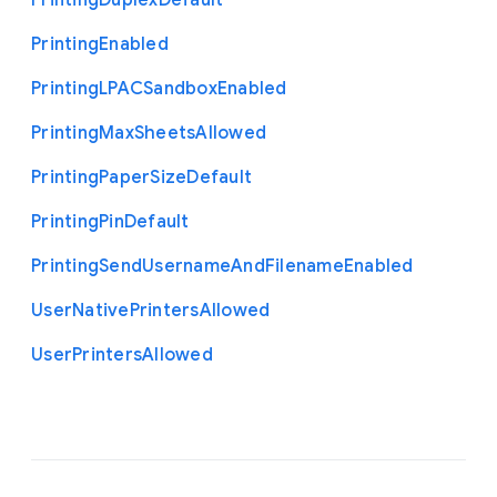
Printing
Duplex
Default
Printing
Enabled
Printing
L
P
A
C
Sandbox
Enabled
Printing
Max
Sheets
Allowed
Printing
Paper
Size
Default
Printing
Pin
Default
Printing
Send
Username
And
Filename
Enabled
User
Native
Printers
Allowed
User
Printers
Allowed