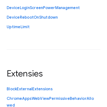
Device
Login
Screen
Power
Management
Device
Reboot
On
Shutdown
Uptime
Limit
Extensies
Block
External
Extensions
Chrome
Apps
Web
View
Permissive
Behavior
Allo
wed