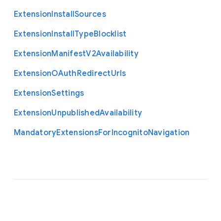
Extension
Install
Sources
Extension
Install
Type
Blocklist
Extension
Manifest
V2
Availability
Extension
O
Auth
Redirect
Urls
Extension
Settings
Extension
Unpublished
Availability
Mandatory
Extensions
For
Incognito
Navigation