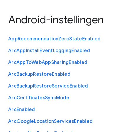
Android-instellingen
App
Recommendation
Zero
State
Enabled
Arc
App
Install
Event
Logging
Enabled
Arc
App
To
Web
App
Sharing
Enabled
Arc
Backup
Restore
Enabled
Arc
Backup
Restore
Service
Enabled
Arc
Certificates
Sync
Mode
Arc
Enabled
Arc
Google
Location
Services
Enabled