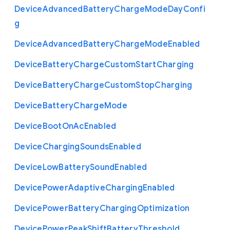
Device
Advanced
Battery
Charge
Mode
Day
Confi
g
Device
Advanced
Battery
Charge
Mode
Enabled
Device
Battery
Charge
Custom
Start
Charging
Device
Battery
Charge
Custom
Stop
Charging
Device
Battery
Charge
Mode
Device
Boot
On
Ac
Enabled
Device
Charging
Sounds
Enabled
Device
Low
Battery
Sound
Enabled
Device
Power
Adaptive
Charging
Enabled
Device
Power
Battery
Charging
Optimization
Device
Power
Peak
Shift
Battery
Threshold