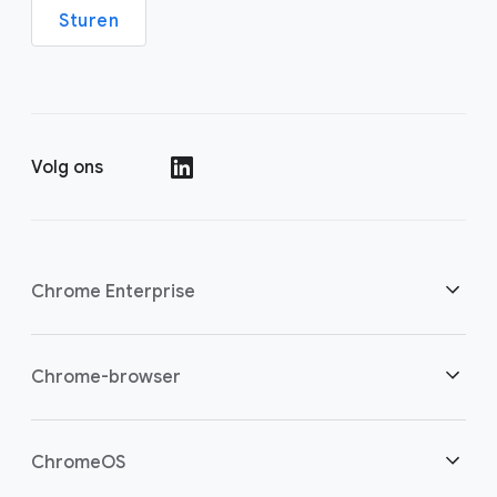
Sturen
Volg ons
()
Chrome Enterprise
Beveiliging
Chrome-browser
Bied cloudwerkers meer mogelijkheden
Overzicht
ChromeOS