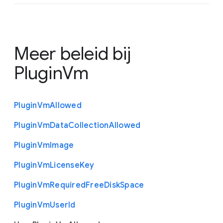
Meer beleid bij
PluginVm
Plugin
Vm
Allowed
Plugin
Vm
Data
Collection
Allowed
Plugin
Vm
Image
Plugin
Vm
License
Key
Plugin
Vm
Required
Free
Disk
Space
Plugin
Vm
User
Id