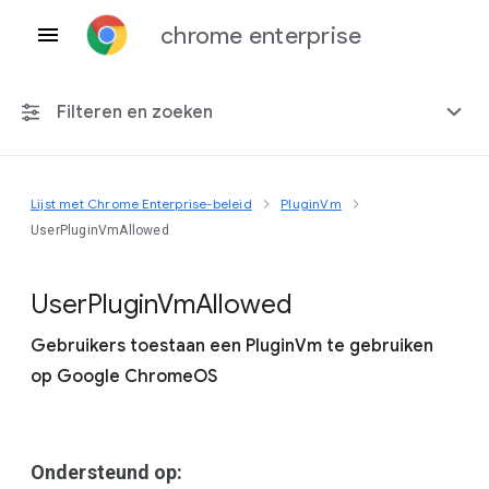
chrome enterprise
Filteren en zoeken
Lijst met Chrome Enterprise-beleid
PluginVm
Elk platform
UserPluginVmAllowed
Chrome 151
User
Plugin
Vm
Allowed
Gebruikers toestaan een PluginVm te gebruiken
op Google ChromeOS
Inclusief beëindigd beleid
Ondersteund op: