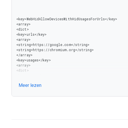
<key>WebHidAllowDevicesWithHidUsagesForUrls</key>

<array>

<dict>

<key>urls</key>

<array>

<string>https://google.com</string>

<string>https://chromium.org</string>

</array>

<key>usages</key>

<array>

<dict>

<key>usage</key>

<integer>5678</integer>

Meer lezen
<key>usage_page</key>

<integer>1234</integer></dict>

</array></dict>

</array>