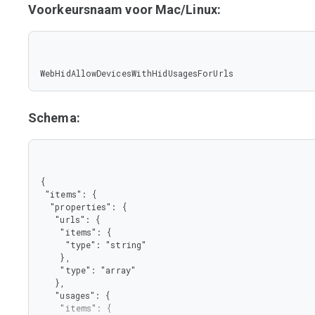
Voorkeursnaam voor Mac/Linux:
WebHidAllowDevicesWithHidUsagesForUrls
Schema:
{

 "items": {

  "properties": {

   "urls": {

    "items": {

     "type": "string"

    },

    "type": "array"

   },

   "usages": {

    "items": {
