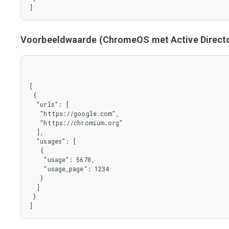
 },

]
 "type": "array"

}
Voorbeeldwaarde (ChromeOS met Active Directo
[

 {

  "urls": [

   "https://google.com",

   "https://chromium.org"

  ],

  "usages": [

   {

    "usage": 5678,

    "usage_page": 1234

   }

  ]

 }

]