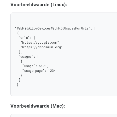
Voorbeeldwaarde (Linux):
"WebHidAllowDevicesWithHidUsagesForUrls": [

 {

  "urls": [

   "https://google.com",

   "https://chromium.org"

  ],

  "usages": [

   {

    "usage": 5678,

    "usage_page": 1234

   }

  ]

 }

]
Voorbeeldwaarde (Mac):