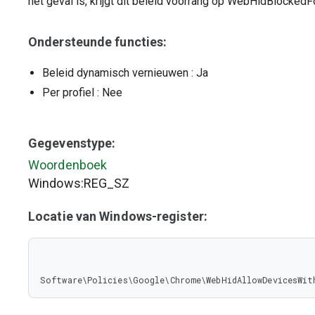
het geval is, krijgt dit beleid voorrang op WebHidBlockedF
Ondersteunde functies:
Beleid dynamisch vernieuwen
: Ja
Per profiel
: Nee
Gegevenstype:
Woordenboek
Windows:REG_SZ
Locatie van Windows-register:
Software\Policies\Google\Chrome\WebHidAllowDevicesWit