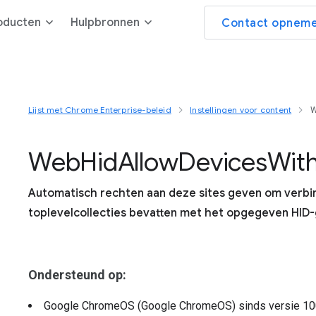
oducten
Hulpbronnen
Contact opneme
Lijst met Chrome Enterprise-beleid
Instellingen voor content
W
Web
Hid
Allow
Devices
Wit
Automatisch rechten aan deze sites geven om verbi
toplevelcollecties bevatten met het opgegeven HID-
Ondersteund op:
Google ChromeOS (Google ChromeOS)
sinds versie
10