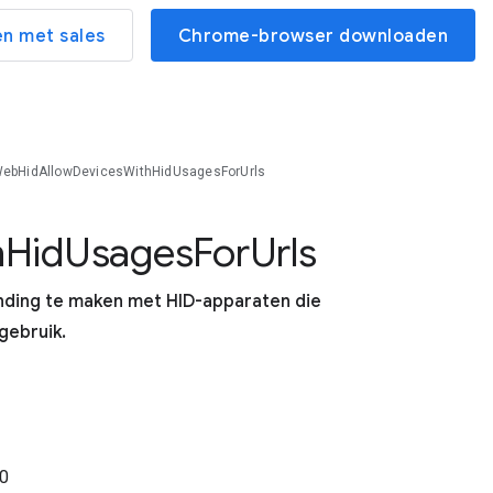
n met sales
Chrome-browser downloaden
ebHidAllowDevicesWithHidUsagesForUrls
h
Hid
Usages
For
Urls
nding te maken met HID-apparaten die
gebruik.
0