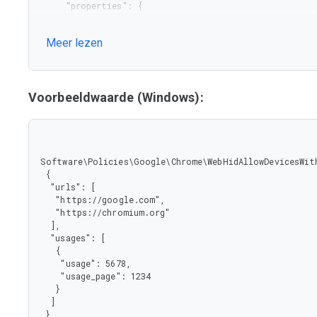
     "properties": {

      "usage": {

       "maximum": 65535,

Meer lezen
       "minimum": 0,

       "type": "integer"

      },

      "usage_page": {

       "maximum": 65535,

Voorbeeldwaarde (Windows):
       "minimum": 0,

       "type": "integer"

      }

     },

     "required": [

Software\Policies\Google\Chrome\WebHidAllowDevicesWith
      "usage_page"

 {

     ],

  "urls": [

     "type": "object"

   "https://google.com",

    },

   "https://chromium.org"

    "type": "array"

  ],

   }

  "usages": [

  },

   {

  "required": [

    "usage": 5678,

   "usages",

    "usage_page": 1234

   "urls"

   }

  ],

  ]

  "type": "object"

 }
