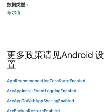
数据类型：
布尔值
更多政策请见
Android 设
置
App
Recommendation
Zero
State
Enabled
Arc
App
Install
Event
Logging
Enabled
Arc
App
To
Web
App
Sharing
Enabled
Arc
Backup
Restore
Enabled