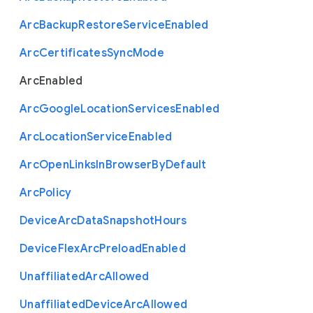
Arc
Backup
Restore
Service
Enabled
Arc
Certificates
Sync
Mode
Arc
Enabled
Arc
Google
Location
Services
Enabled
Arc
Location
Service
Enabled
Arc
Open
Links
In
Browser
By
Default
Arc
Policy
Device
Arc
Data
Snapshot
Hours
Device
Flex
Arc
Preload
Enabled
Unaffiliated
Arc
Allowed
Unaffiliated
Device
Arc
Allowed