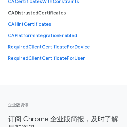
C
A
Certificates
With
Constraints
C
A
Distrusted
Certificates
C
A
Hint
Certificates
C
A
Platform
Integration
Enabled
Required
Client
Certificate
For
Device
Required
Client
Certificate
For
User
企业版资讯
订阅 Chrome 企业版简报，及时了解