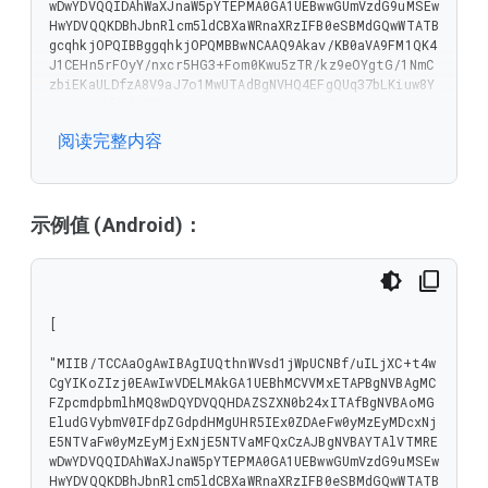
wDwYDVQQIDAhWaXJnaW5pYTEPMA0GA1UEBwwGUmVzdG9uMSEw
HwYDVQQKDBhJbnRlcm5ldCBXaWRnaXRzIFB0eSBMdGQwWTATB
gcqhkjOPQIBBggqhkjOPQMBBwNCAAQ9Akav/KB0aVA9FM1QK4
J1CEHn5rFOyY/nxcr5HG3+Fom0Kwu5zTR/kz9eOYgtG/1NmC
zbiEKaULDfzA8V9aJ7o1MwUTAdBgNVHQ4EFgQUq37bLKiuw8Y
/G+rurMf46hw7EekwHwYDVR0jBBgwFoAUq37bLKiuw8Y/G+ru
rMf46hw7EekwDwYDVR0TAQH/BAUwAwEB/zAKBggqhkjOPQQDA
阅读完整内容
gNIADBFAiEA/JhtLSgtVOcXkgFJ9V5Vb6lhGdiKQFfzO9wTxP
eCxCECIFePYPucys2n/r9MOBMHiX/8068ssv+uceqokzUg0mA
b"

]
示例值 (Android)：
[

"MIIB/TCCAaOgAwIBAgIUQthnWVsd1jWpUCNBf/uILjXC+t4w
CgYIKoZIzj0EAwIwVDELMAkGA1UEBhMCVVMxETAPBgNVBAgMC
FZpcmdpbmlhMQ8wDQYDVQQHDAZSZXN0b24xITAfBgNVBAoMG
EludGVybmV0IFdpZGdpdHMgUHR5IEx0ZDAeFw0yMzEyMDcxNj
E5NTVaFw0yMzEyMjExNjE5NTVaMFQxCzAJBgNVBAYTAlVTMRE
wDwYDVQQIDAhWaXJnaW5pYTEPMA0GA1UEBwwGUmVzdG9uMSEw
HwYDVQQKDBhJbnRlcm5ldCBXaWRnaXRzIFB0eSBMdGQwWTATB