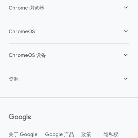
安全性
Chrome 浏览器
助力云端工作者
概述
ChromeOS
明智投资
下载
概述
ChromeOS 设备
联系销售团队
安全性
安全性
概述
资源
助力混合办公
管理
ChromeOS Flex
设备
成为合作伙伴
Chrome Enterprise Recommended
企业版支持方案
联络中心
如何购买
指南
()
Chrome Enterprise Upgrade
关于 Google
Google 产品
政策
隐私权