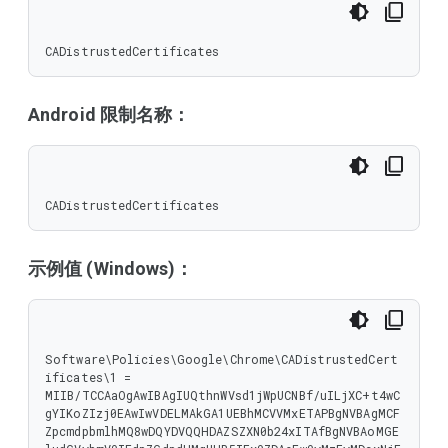
CADistrustedCertificates
Android 限制名称：
CADistrustedCertificates
示例值 (Windows)：
Software\Policies\Google\Chrome\CADistrustedCert
ificates\1 = 
MIIB/TCCAaOgAwIBAgIUQthnWVsd1jWpUCNBf/uILjXC+t4wC
gYIKoZIzj0EAwIwVDELMAkGA1UEBhMCVVMxETAPBgNVBAgMCF
ZpcmdpbmlhMQ8wDQYDVQQHDAZSZXN0b24xITAfBgNVBAoMGE