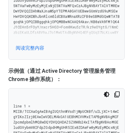
ludGVybmV0IFdpZGdpdHMgUHR5IEx0ZDAeFw0yMzEyMDcxNjE
5NTVaFw0yMzEyMjExNjE5NTVaMFQxCzAJBgNVBAYTAlVTMREw
DwYDVQQIDAhWaXJnaW5pYTEPMA0GA1UEBwwGUmVzdG9uMSEw
HwYDVQQKDBhJbnRlcm5ldCBXaWRnaXRzIFB0eSBMdGQwWTATB
gcqhkjOPQIBBggqhkjOPQMBBwNCAAQ9Akav/KB0aVA9FM1QK4
J1CEHn5rFOyY/nxcr5HG3+Fom0Kwu5zTR/kz9eOYgtG/1NmC
zbiEKaULDfzA8V9aJ7o1MwUTAdBgNVHQ4EFgQUq37bLKiuw8Y
/G+rurMf46hw7EekwHwYDVR0jBBgwFoAUq37bLKiuw8Y/G+ru
rMf46hw7EekwDwYDVR0TAQH/BAUwAwEB/zAKBggqhkjOPQQDA
阅读完整内容
gNIADBFAiEA/JhtLSgtVOcXkgFJ9V5Vb6lhGdiKQFfzO9wTxP
eCxCECIFePYPucys2n/r9MOBMHiX/8068ssv+uceqokzUg0mA
b
示例值（通过 Active Directory 管理服务管理
Chrome 操作系统）：
line 1 = 
MIIB/TCCAaOgAwIBAgIUQthnWVsd1jWpUCNBf/uILjXC+t4wC
gYIKoZIzj0EAwIwVDELMAkGA1UEBhMCVVMxETAPBgNVBAgMCF
ZpcmdpbmlhMQ8wDQYDVQQHDAZSZXN0b24xITAfBgNVBAoMGE
ludGVybmV0IFdpZGdpdHMgUHR5IEx0ZDAeFw0yMzEyMDcxNjE
5NTVaFw0yMzEyMjExNjE5NTVaMFQxCzAJBgNVBAYTAlVTMREw