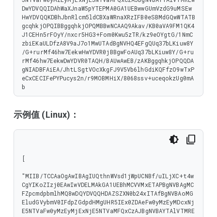
DwYDVQQIDAhWaXJnaW5pYTEPMA0GA1UEBwwGUmVzdG9uMSEw
HwYDVQQKDBhJbnRlcm5ldCBXaWRnaXRzIFB0eSBMdGQwWTATB
gcqhkjOPQIBBggqhkjOPQMBBwNCAAQ9Akav/KB0aVA9FM1QK4
J1CEHn5rFOyY/nxcr5HG3+Fom0Kwu5zTR/kz9eOYgtG/1NmC
zbiEKaULDfzA8V9aJ7o1MwUTAdBgNVHQ4EFgQUq37bLKiuw8Y
/G+rurMf46hw7EekwHwYDVR0jBBgwFoAUq37bLKiuw8Y/G+ru
rMf46hw7EekwDwYDVR0TAQH/BAUwAwEB/zAKBggqhkjOPQQDA
gNIADBFAiEA/JhtLSgtVOcXkgFJ9V5Vb6lhGdiKQFfzO9wTxP
eCxCECIFePYPucys2n/r9MOBMHiX/8068ssv+uceqokzUg0mA
b
示例值 (Linux)：
[

"MIIB/TCCAaOgAwIBAgIUQthnWVsd1jWpUCNBf/uILjXC+t4w
CgYIKoZIzj0EAwIwVDELMAkGA1UEBhMCVVMxETAPBgNVBAgMC
FZpcmdpbmlhMQ8wDQYDVQQHDAZSZXN0b24xITAfBgNVBAoMG
EludGVybmV0IFdpZGdpdHMgUHR5IEx0ZDAeFw0yMzEyMDcxNj
E5NTVaFw0yMzEyMjExNjE5NTVaMFQxCzAJBgNVBAYTAlVTMRE