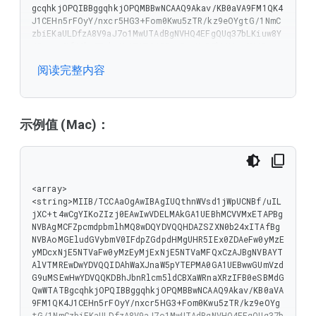
gcqhkjOPQIBBggqhkjOPQMBBwNCAAQ9Akav/KB0aVA9FM1QK4
J1CEHn5rFOyY/nxcr5HG3+Fom0Kwu5zTR/kz9eOYgtG/1NmC
zbiEKaULDfzA8V9aJ7o1MwUTAdBgNVHQ4EFgQUq37bLKiuw8Y
/G+rurMf46hw7EekwHwYDVR0jBBgwFoAUq37bLKiuw8Y/G+ru
rMf46hw7EekwDwYDVR0TAQH/BAUwAwEB/zAKBggqhkjOPQQDA
阅读完整内容
gNIADBFAiEA/JhtLSgtVOcXkgFJ9V5Vb6lhGdiKQFfzO9wTxP
eCxCECIFePYPucys2n/r9MOBMHiX/8068ssv+uceqokzUg0mA
b"

]
示例值 (Mac)：
<array>

<string>MIIB/TCCAaOgAwIBAgIUQthnWVsd1jWpUCNBf/uIL
jXC+t4wCgYIKoZIzj0EAwIwVDELMAkGA1UEBhMCVVMxETAPBg
NVBAgMCFZpcmdpbmlhMQ8wDQYDVQQHDAZSZXN0b24xITAfBg
NVBAoMGEludGVybmV0IFdpZGdpdHMgUHR5IEx0ZDAeFw0yMzE
yMDcxNjE5NTVaFw0yMzEyMjExNjE5NTVaMFQxCzAJBgNVBAYT
AlVTMREwDwYDVQQIDAhWaXJnaW5pYTEPMA0GA1UEBwwGUmVzd
G9uMSEwHwYDVQQKDBhJbnRlcm5ldCBXaWRnaXRzIFB0eSBMdG
QwWTATBgcqhkjOPQIBBggqhkjOPQMBBwNCAAQ9Akav/KB0aVA
9FM1QK4J1CEHn5rFOyY/nxcr5HG3+Fom0Kwu5zTR/kz9eOYg
tG/1NmCzbiEKaULDfzA8V9aJ7o1MwUTAdBgNVHQ4EFgQUq37b