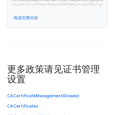
LKiuw8Y/G+rurMf46hw7EekwHwYDVR0jBBgwFoAUq37bLKiuw
8Y/G+rurMf46hw7EekwDwYDVR0TAQH/BAUwAwEB/zAKBggqhk
jOPQQDAgNIADBFAiEA/JhtLSgtVOcXkgFJ9V5Vb6lhGdiKQFf
阅读完整内容
zO9wTxPeCxCECIFePYPucys2n/r9MOBMHiX/8068ssv+uceqo
kzUg0mAb</string>

</array>
更多政策请见
证书管理
设置
C
A
Certificate
Management
Allowed
C
A
Certificates