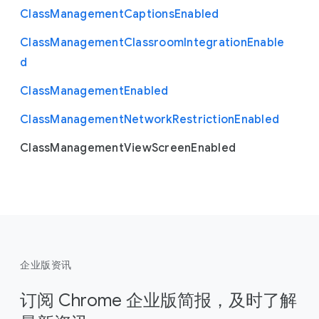
Class
Management
Captions
Enabled
Class
Management
Classroom
Integration
Enable
d
Class
Management
Enabled
Class
Management
Network
Restriction
Enabled
Class
Management
View
Screen
Enabled
企业版资讯
订阅 Chrome 企业版简报，及时了解