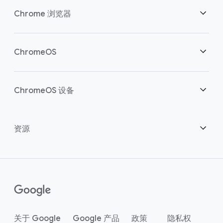
安全性
Chrome 浏览器
助力云端工作者
概述
ChromeOS
明智投资
下载
概述
ChromeOS 设备
联系销售团队
安全性
安全性
概述
资源
助力混合办公
管理
ChromeOS Flex
设备
成为合作伙伴
Chrome Enterprise Recommended
企业版支持方案
联络中心
如何购买
指南
()
Chrome Enterprise Upgrade
关于 Google
Google 产品
政策
隐私权