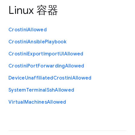
Linux 容器
Crostini
Allowed
Crostini
Ansible
Playbook
Crostini
Export
Import
U
I
Allowed
Crostini
Port
Forwarding
Allowed
Device
Unaffiliated
Crostini
Allowed
System
Terminal
Ssh
Allowed
Virtual
Machines
Allowed