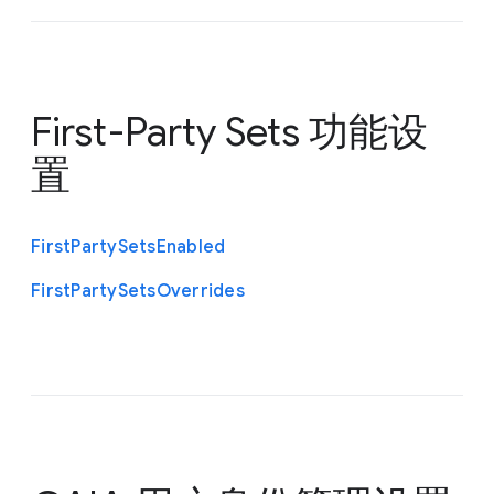
First-Party Sets 功能设
置
First
Party
Sets
Enabled
First
Party
Sets
Overrides