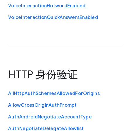
Voice
Interaction
Hotword
Enabled
Voice
Interaction
Quick
Answers
Enabled
HTTP 身份验证
All
Http
Auth
Schemes
Allowed
For
Origins
Allow
Cross
Origin
Auth
Prompt
Auth
Android
Negotiate
Account
Type
Auth
Negotiate
Delegate
Allowlist