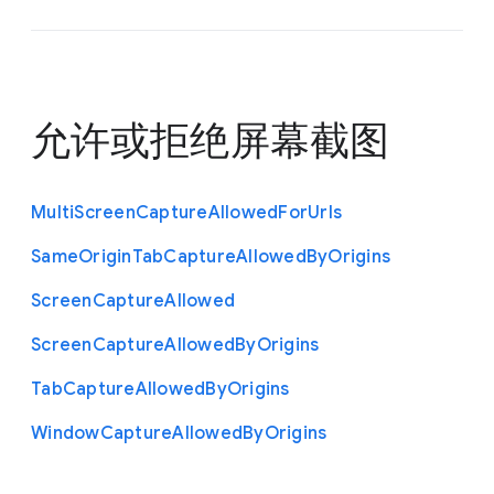
允许或拒绝屏幕截图
Multi
Screen
Capture
Allowed
For
Urls
Same
Origin
Tab
Capture
Allowed
By
Origins
Screen
Capture
Allowed
Screen
Capture
Allowed
By
Origins
Tab
Capture
Allowed
By
Origins
Window
Capture
Allowed
By
Origins