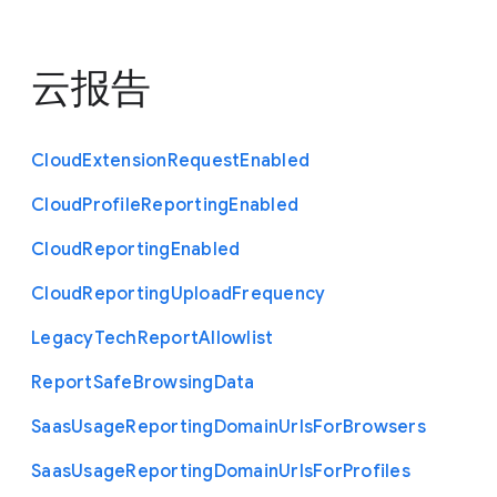
云报告
Cloud
Extension
Request
Enabled
Cloud
Profile
Reporting
Enabled
Cloud
Reporting
Enabled
Cloud
Reporting
Upload
Frequency
Legacy
Tech
Report
Allowlist
Report
Safe
Browsing
Data
Saas
Usage
Reporting
Domain
Urls
For
Browsers
Saas
Usage
Reporting
Domain
Urls
For
Profiles