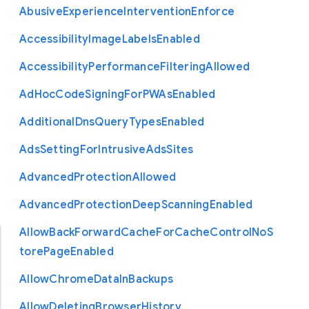
Abusive
Experience
Intervention
Enforce
Accessibility
Image
Labels
Enabled
Accessibility
Performance
Filtering
Allowed
Ad
Hoc
Code
Signing
For
P
W
As
Enabled
Additional
Dns
Query
Types
Enabled
Ads
Setting
For
Intrusive
Ads
Sites
Advanced
Protection
Allowed
Advanced
Protection
Deep
Scanning
Enabled
Allow
Back
Forward
Cache
For
Cache
Control
No
S
tore
Page
Enabled
Allow
Chrome
Data
In
Backups
Allow
Deleting
Browser
History