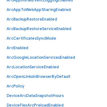
Arc
App
Install
Event
Logging
Enabled
Arc
App
To
Web
App
Sharing
Enabled
Arc
Backup
Restore
Enabled
Arc
Backup
Restore
Service
Enabled
Arc
Certificates
Sync
Mode
Arc
Enabled
Arc
Google
Location
Services
Enabled
Arc
Location
Service
Enabled
Arc
Open
Links
In
Browser
By
Default
Arc
Policy
Device
Arc
Data
Snapshot
Hours
Device
Flex
Arc
Preload
Enabled