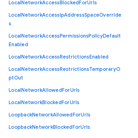
Local
Network
Access
Blocked
For
Urls
Local
Network
Access
Ip
Address
Space
Override
s
Local
Network
Access
Permissions
Policy
Default
Enabled
Local
Network
Access
Restrictions
Enabled
Local
Network
Access
Restrictions
Temporary
O
pt
Out
Local
Network
Allowed
For
Urls
Local
Network
Blocked
For
Urls
Loopback
Network
Allowed
For
Urls
Loopback
Network
Blocked
For
Urls