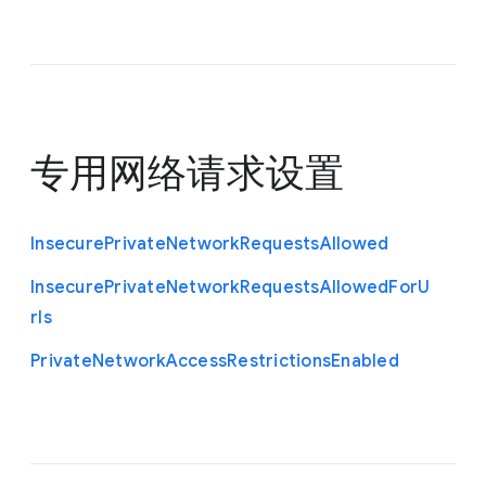
专用网络请求设置
Insecure
Private
Network
Requests
Allowed
Insecure
Private
Network
Requests
Allowed
For
U
rls
Private
Network
Access
Restrictions
Enabled