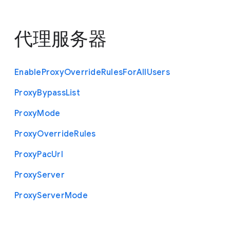
代理服务器
Enable
Proxy
Override
Rules
For
All
Users
Proxy
Bypass
List
Proxy
Mode
Proxy
Override
Rules
Proxy
Pac
Url
Proxy
Server
Proxy
Server
Mode