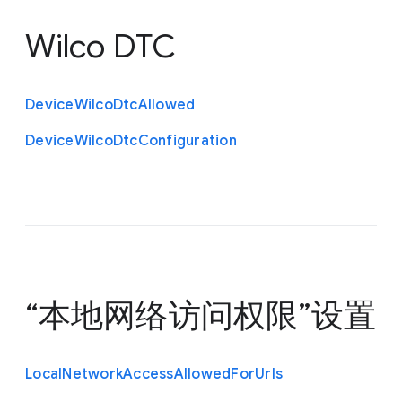
Wilco DTC
Device
Wilco
Dtc
Allowed
Device
Wilco
Dtc
Configuration
“本地网络访问权限”设置
Local
Network
Access
Allowed
For
Urls