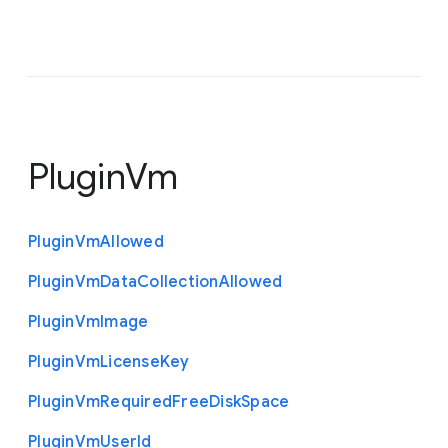
PluginVm
Plugin
Vm
Allowed
Plugin
Vm
Data
Collection
Allowed
Plugin
Vm
Image
Plugin
Vm
License
Key
Plugin
Vm
Required
Free
Disk
Space
Plugin
Vm
User
Id