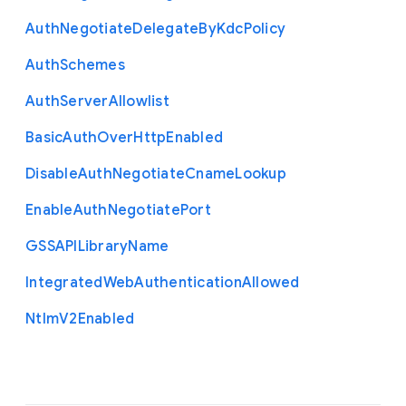
Auth
Negotiate
Delegate
By
Kdc
Policy
Auth
Schemes
Auth
Server
Allowlist
Basic
Auth
Over
Http
Enabled
Disable
Auth
Negotiate
Cname
Lookup
Enable
Auth
Negotiate
Port
G
S
S
A
P
I
Library
Name
Integrated
Web
Authentication
Allowed
Ntlm
V2
Enabled