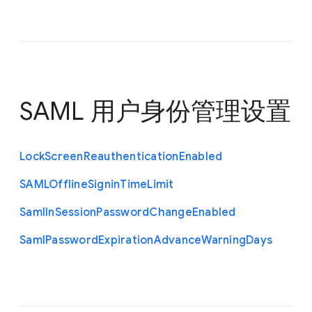
SAML 用户身份管理设置
Lock
Screen
Reauthentication
Enabled
S
A
M
L
Offline
Signin
Time
Limit
Saml
In
Session
Password
Change
Enabled
Saml
Password
Expiration
Advance
Warning
Days