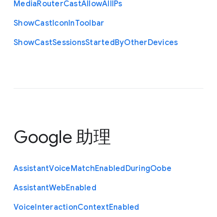
Media
Router
Cast
Allow
All
I
Ps
Show
Cast
Icon
In
Toolbar
Show
Cast
Sessions
Started
By
Other
Devices
Google 助理
Assistant
Voice
Match
Enabled
During
Oobe
Assistant
Web
Enabled
Voice
Interaction
Context
Enabled