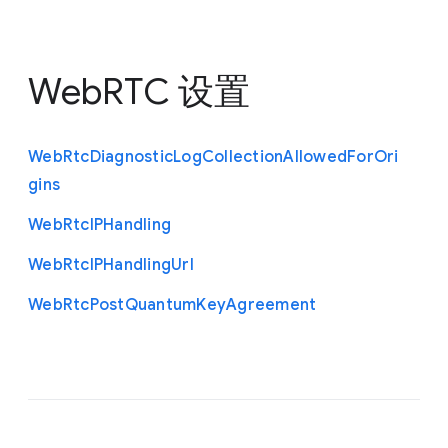
WebRTC 设置
Web
Rtc
Diagnostic
Log
Collection
Allowed
For
Ori
gins
Web
Rtc
I
P
Handling
Web
Rtc
I
P
Handling
Url
Web
Rtc
Post
Quantum
Key
Agreement