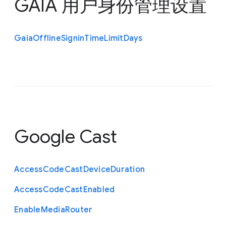
GAIA 用户身份管理设置
Gaia
Offline
Signin
Time
Limit
Days
Google Cast
Access
Code
Cast
Device
Duration
Access
Code
Cast
Enabled
Enable
Media
Router