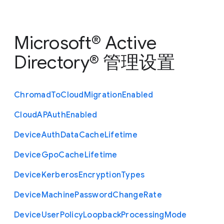
Microsoft® Active
Directory® 管理设置
Chromad
To
Cloud
Migration
Enabled
Cloud
A
P
Auth
Enabled
Device
Auth
Data
Cache
Lifetime
Device
Gpo
Cache
Lifetime
Device
Kerberos
Encryption
Types
Device
Machine
Password
Change
Rate
Device
User
Policy
Loopback
Processing
Mode