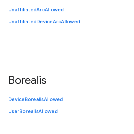
Unaffiliated
Arc
Allowed
Unaffiliated
Device
Arc
Allowed
Borealis
Device
Borealis
Allowed
User
Borealis
Allowed