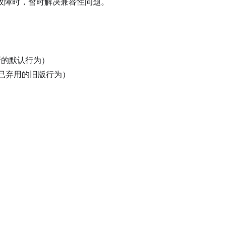
故障时，暂时解决兼容性问题。
（新的默认行为）
源（已弃用的旧版行为）