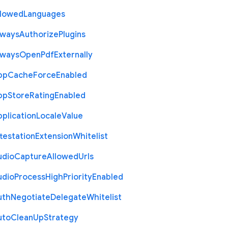
llowed
Languages
lways
Authorize
Plugins
lways
Open
Pdf
Externally
pp
Cache
Force
Enabled
pp
Store
Rating
Enabled
plication
Locale
Value
testation
Extension
Whitelist
udio
Capture
Allowed
Urls
udio
Process
High
Priority
Enabled
uth
Negotiate
Delegate
Whitelist
uto
Clean
Up
Strategy