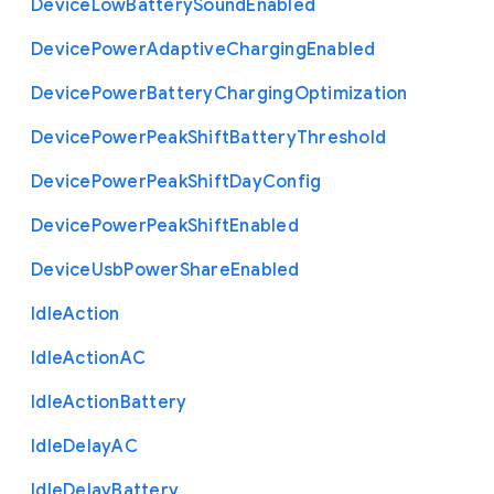
Device
Low
Battery
Sound
Enabled
Device
Power
Adaptive
Charging
Enabled
Device
Power
Battery
Charging
Optimization
Device
Power
Peak
Shift
Battery
Threshold
Device
Power
Peak
Shift
Day
Config
Device
Power
Peak
Shift
Enabled
Device
Usb
Power
Share
Enabled
Idle
Action
Idle
Action
A
C
Idle
Action
Battery
Idle
Delay
A
C
Idle
Delay
Battery