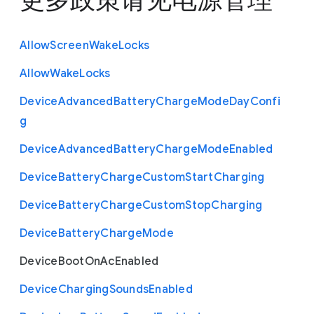
Allow
Screen
Wake
Locks
Allow
Wake
Locks
Device
Advanced
Battery
Charge
Mode
Day
Confi
g
Device
Advanced
Battery
Charge
Mode
Enabled
Device
Battery
Charge
Custom
Start
Charging
Device
Battery
Charge
Custom
Stop
Charging
Device
Battery
Charge
Mode
Device
Boot
On
Ac
Enabled
Device
Charging
Sounds
Enabled