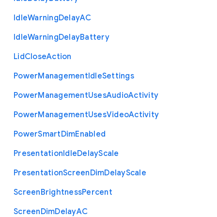
Idle
Warning
Delay
A
C
Idle
Warning
Delay
Battery
Lid
Close
Action
Power
Management
Idle
Settings
Power
Management
Uses
Audio
Activity
Power
Management
Uses
Video
Activity
Power
Smart
Dim
Enabled
Presentation
Idle
Delay
Scale
Presentation
Screen
Dim
Delay
Scale
Screen
Brightness
Percent
Screen
Dim
Delay
A
C