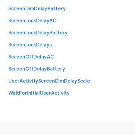
Screen
Dim
Delay
Battery
Screen
Lock
Delay
A
C
Screen
Lock
Delay
Battery
Screen
Lock
Delays
Screen
Off
Delay
A
C
Screen
Off
Delay
Battery
User
Activity
Screen
Dim
Delay
Scale
Wait
For
Initial
User
Activity