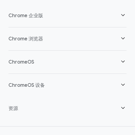
Chrome 企业版
安全性
Chrome 浏览器
助力云端工作者
概述
ChromeOS
明智投资
下载
概述
ChromeOS 设备
联系销售团队
安全性
安全性
概述
资源
助力混合办公
管理
ChromeOS Flex
设备
成为合作伙伴
Chrome Enterprise Recommended