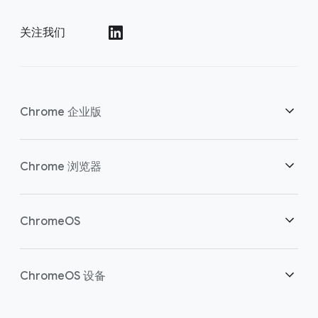
关注我们
()
Chrome 企业版
安全性
Chrome 浏览器
助力云端工作者
概述
ChromeOS
明智投资
下载
概述
ChromeOS 设备
联系销售团队
安全性
安全性