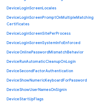
Device
Login
Screen
Locales
Device
Login
Screen
Prompt
On
Multiple
Matching
Certificates
Device
Login
Screen
Site
Per
Process
Device
Login
Screen
System
Info
Enforced
Device
Online
Password
Mismatch
Behavior
Device
Run
Automatic
Cleanup
On
Login
Device
Second
Factor
Authentication
Device
Show
Numeric
Keyboard
For
Password
Device
Show
User
Names
On
Signin
Device
Start
Up
Flags