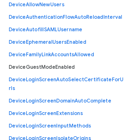
Device
Allow
New
Users
Device
Authentication
Flow
Auto
Reload
Interval
Device
Autofill
S
A
M
L
Username
Device
Ephemeral
Users
Enabled
Device
Family
Link
Accounts
Allowed
Device
Guest
Mode
Enabled
Device
Login
Screen
Auto
Select
Certificate
For
U
rls
Device
Login
Screen
Domain
Auto
Complete
Device
Login
Screen
Extensions
Device
Login
Screen
Input
Methods
Device
Login
Screen
Isolate
Origins