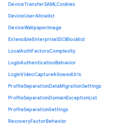
Device
Transfer
S
A
M
L
Cookies
Device
User
Allowlist
Device
Wallpaper
Image
Extensible
Enterprise
S
S
O
Blocklist
Local
Auth
Factors
Complexity
Login
Authentication
Behavior
Login
Video
Capture
Allowed
Urls
Profile
Separation
Data
Migration
Settings
Profile
Separation
Domain
Exception
List
Profile
Separation
Settings
Recovery
Factor
Behavior