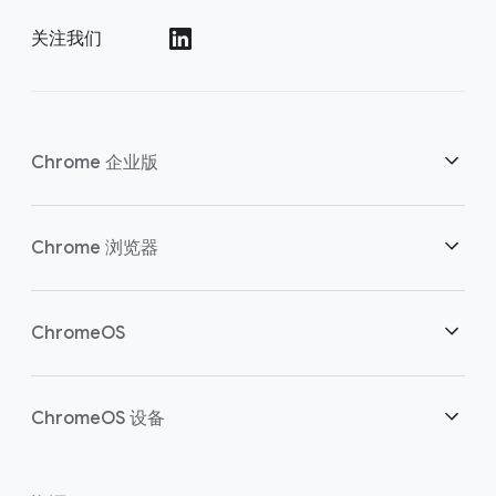
关注我们
()
Chrome 企业版
安全性
Chrome 浏览器
助力云端工作者
概述
ChromeOS
明智投资
下载
概述
ChromeOS 设备
联系销售团队
安全性
安全性