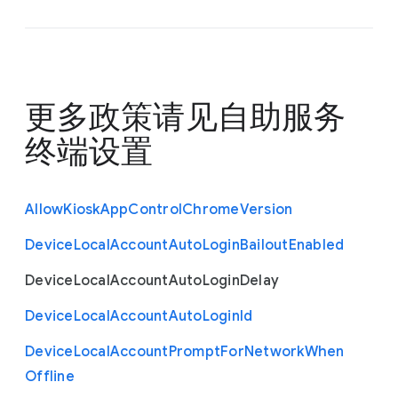
更多政策请见
自助服务
终端设置
Allow
Kiosk
App
Control
Chrome
Version
Device
Local
Account
Auto
Login
Bailout
Enabled
Device
Local
Account
Auto
Login
Delay
Device
Local
Account
Auto
Login
Id
Device
Local
Account
Prompt
For
Network
When
Offline