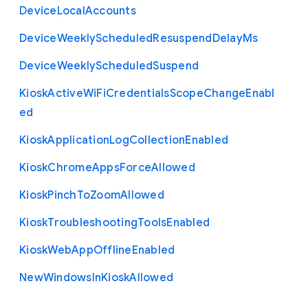
Device
Local
Accounts
Device
Weekly
Scheduled
Resuspend
Delay
Ms
Device
Weekly
Scheduled
Suspend
Kiosk
Active
Wi
Fi
Credentials
Scope
Change
Enabl
ed
Kiosk
Application
Log
Collection
Enabled
Kiosk
Chrome
Apps
Force
Allowed
Kiosk
Pinch
To
Zoom
Allowed
Kiosk
Troubleshooting
Tools
Enabled
Kiosk
Web
App
Offline
Enabled
New
Windows
In
Kiosk
Allowed