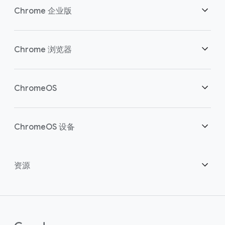
Chrome 企业版
安全性
Chrome 浏览器
助力云端工作者
概述
ChromeOS
明智投资
下载
概述
ChromeOS 设备
联系销售团队
安全性
安全性
概述
资源
助力混合办公
管理
ChromeOS Flex
设备
成为合作伙伴
Chrome Enterprise Recommended
企业版支持方案
联络中心