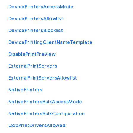
Device
Printers
Access
Mode
Device
Printers
Allowlist
Device
Printers
Blocklist
Device
Printing
Client
Name
Template
Disable
Print
Preview
External
Print
Servers
External
Print
Servers
Allowlist
Native
Printers
Native
Printers
Bulk
Access
Mode
Native
Printers
Bulk
Configuration
Oop
Print
Drivers
Allowed