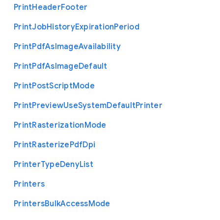
Print
Header
Footer
Print
Job
History
Expiration
Period
Print
Pdf
As
Image
Availability
Print
Pdf
As
Image
Default
Print
Post
Script
Mode
Print
Preview
Use
System
Default
Printer
Print
Rasterization
Mode
Print
Rasterize
Pdf
Dpi
Printer
Type
Deny
List
Printers
Printers
Bulk
Access
Mode