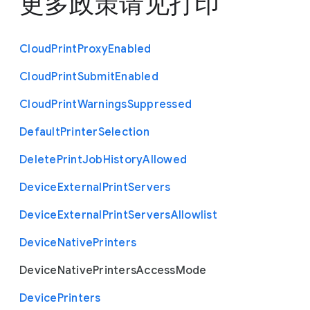
更多政策请见
打印
Cloud
Print
Proxy
Enabled
Cloud
Print
Submit
Enabled
Cloud
Print
Warnings
Suppressed
Default
Printer
Selection
Delete
Print
Job
History
Allowed
Device
External
Print
Servers
Device
External
Print
Servers
Allowlist
Device
Native
Printers
Device
Native
Printers
Access
Mode
Device
Printers