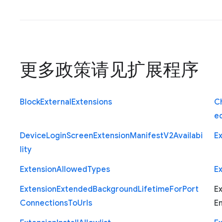
更多政策请见
扩展程序
Block
External
Extensions
C
e
Device
Login
Screen
Extension
Manifest
V2
Availabi
E
lity
Extension
Allowed
Types
E
Extension
Extended
Background
Lifetime
For
Port
E
Connections
To
Urls
E