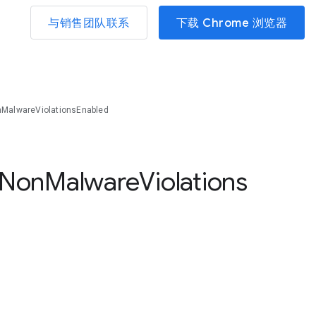
与销售团队联系
下载 Chrome 浏览器
nMalwareViolationsEnabled
Non
Malware
Violations