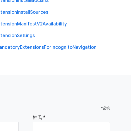
xtension
Install
Blocklist
xtension
Install
Sources
xtension
Manifest
V2
Availability
xtension
Settings
andatory
Extensions
For
Incognito
Navigation
*必填
姓氏