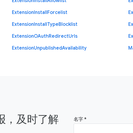
Extension
Install
Allowlist
E
Extension
Install
Forcelist
E
Extension
Install
Type
Blocklist
E
Extension
O
Auth
Redirect
Urls
E
Extension
Unpublished
Availability
M
简报，及时了解
名字