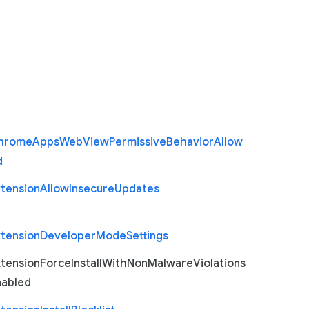
hrome
Apps
Web
View
Permissive
Behavior
Allow
d
xtension
Allow
Insecure
Updates
xtension
Developer
Mode
Settings
xtension
Force
Install
With
Non
Malware
Violations
nabled