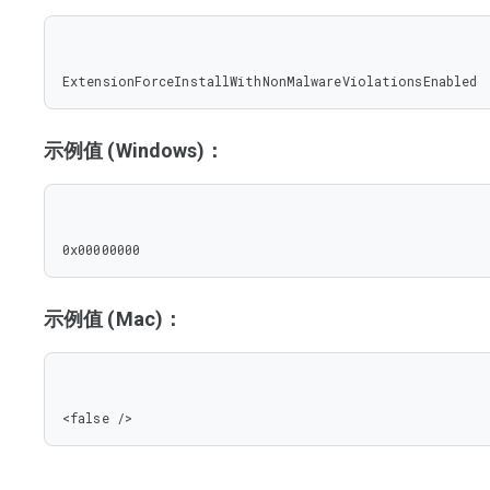
ExtensionForceInstallWithNonMalwareViolationsEnabled
示例值 (Windows)：
0x00000000
示例值 (Mac)：
<false />