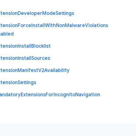
xtension
Developer
Mode
Settings
xtension
Force
Install
With
Non
Malware
Violations
nabled
xtension
Install
Blocklist
xtension
Install
Sources
xtension
Manifest
V2
Availability
xtension
Settings
andatory
Extensions
For
Incognito
Navigation