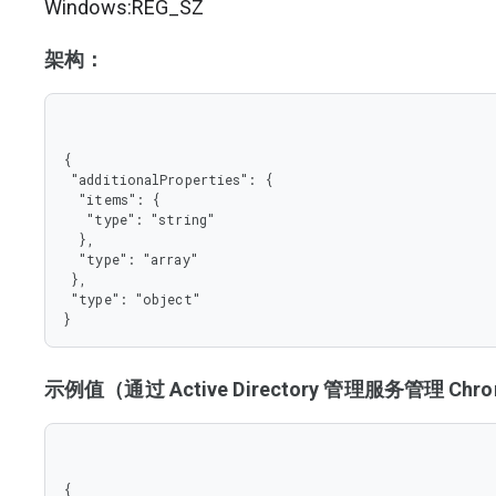
Windows:REG_SZ
架构：
{

 "additionalProperties": {

  "items": {

   "type": "string"

  },

  "type": "array"

 },

 "type": "object"

}
示例值（通过 Active Directory 管理服务管理 C
{
