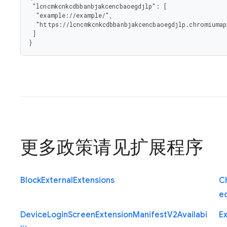
 "lcncmkcnkcdbbanbjakcencbaoegdjlp": [

  "example://example/",

  "https://lcncmkcnkcdbbanbjakcencbaoegdjlp.chromiumapp.org/"

 ]

}
更多政策请见
扩展程序
Block
External
Extensions
C
e
Device
Login
Screen
Extension
Manifest
V2
Availabi
E