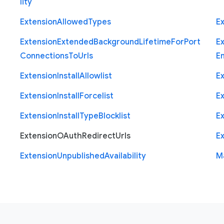
lity
Extension
Allowed
Types
E
Extension
Extended
Background
Lifetime
For
Port
E
Connections
To
Urls
E
Extension
Install
Allowlist
E
Extension
Install
Forcelist
E
Extension
Install
Type
Blocklist
E
Extension
O
Auth
Redirect
Urls
E
Extension
Unpublished
Availability
M