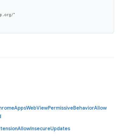
hrome
Apps
Web
View
Permissive
Behavior
Allow
d
xtension
Allow
Insecure
Updates