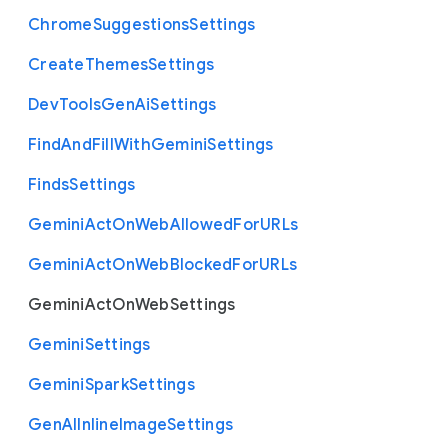
Chrome
Suggestions
Settings
Create
Themes
Settings
Dev
Tools
Gen
Ai
Settings
Find
And
Fill
With
Gemini
Settings
Finds
Settings
Gemini
Act
On
Web
Allowed
For
U
R
Ls
Gemini
Act
On
Web
Blocked
For
U
R
Ls
Gemini
Act
On
Web
Settings
Gemini
Settings
Gemini
Spark
Settings
Gen
A
I
Inline
Image
Settings