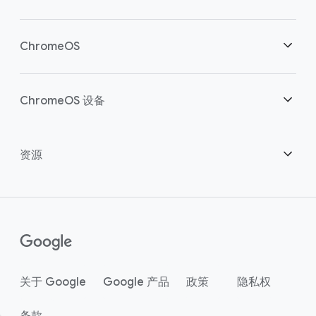
助力云端工作者
概述
ChromeOS
明智投资
下载
概述
ChromeOS 设备
联系销售团队
安全性
安全性
概述
资源
助力混合办公
管理
ChromeOS Flex
设备
成为合作伙伴
Chrome Enterprise Recommended
企业版支持方案
联络中心
如何购买
指南
()
Chrome Enterprise Upgrade
关于 Google
Google 产品
政策
隐私权
客户案例