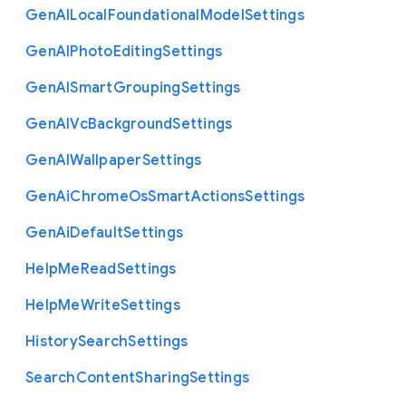
Gen
A
I
Local
Foundational
Model
Settings
Gen
A
I
Photo
Editing
Settings
Gen
A
I
Smart
Grouping
Settings
Gen
A
I
Vc
Background
Settings
Gen
A
I
Wallpaper
Settings
Gen
Ai
Chrome
Os
Smart
Actions
Settings
Gen
Ai
Default
Settings
Help
Me
Read
Settings
Help
Me
Write
Settings
History
Search
Settings
Search
Content
Sharing
Settings