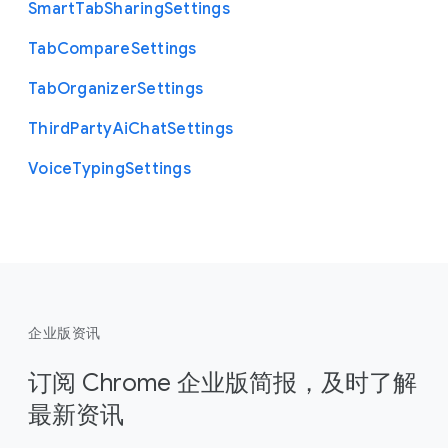
Smart
Tab
Sharing
Settings
Tab
Compare
Settings
Tab
Organizer
Settings
Third
Party
Ai
Chat
Settings
Voice
Typing
Settings
企业版资讯
订阅 Chrome 企业版简报，及时了解
最新资讯