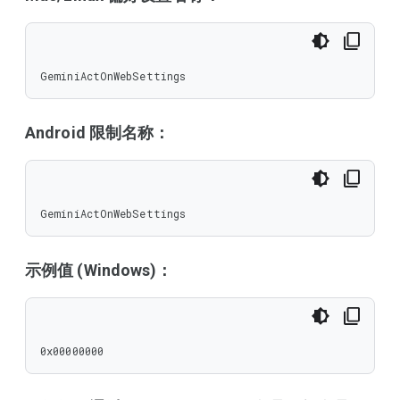
GeminiActOnWebSettings
Android 限制名称：
GeminiActOnWebSettings
示例值 (Windows)：
0x00000000