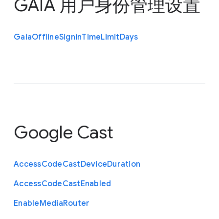
GAIA 用户身份管理设置
Gaia
Offline
Signin
Time
Limit
Days
Google Cast
Access
Code
Cast
Device
Duration
Access
Code
Cast
Enabled
Enable
Media
Router