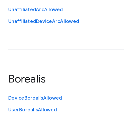
Unaffiliated
Arc
Allowed
Unaffiliated
Device
Arc
Allowed
Borealis
Device
Borealis
Allowed
User
Borealis
Allowed