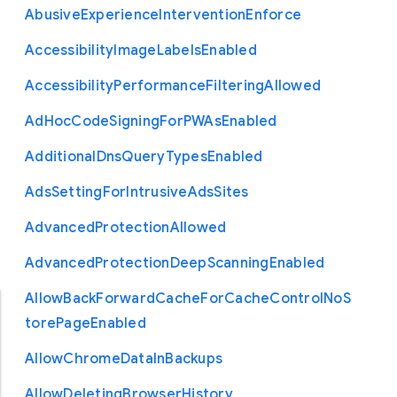
Abusive
Experience
Intervention
Enforce
Accessibility
Image
Labels
Enabled
Accessibility
Performance
Filtering
Allowed
Ad
Hoc
Code
Signing
For
P
W
As
Enabled
Additional
Dns
Query
Types
Enabled
Ads
Setting
For
Intrusive
Ads
Sites
Advanced
Protection
Allowed
Advanced
Protection
Deep
Scanning
Enabled
Allow
Back
Forward
Cache
For
Cache
Control
No
S
tore
Page
Enabled
Allow
Chrome
Data
In
Backups
Allow
Deleting
Browser
History