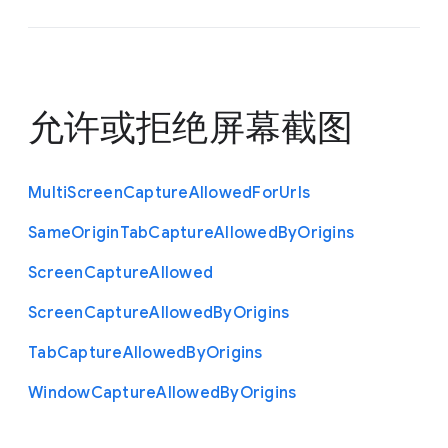
允许或拒绝屏幕截图
Multi
Screen
Capture
Allowed
For
Urls
Same
Origin
Tab
Capture
Allowed
By
Origins
Screen
Capture
Allowed
Screen
Capture
Allowed
By
Origins
Tab
Capture
Allowed
By
Origins
Window
Capture
Allowed
By
Origins