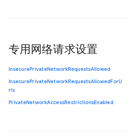
专用网络请求设置
Insecure
Private
Network
Requests
Allowed
Insecure
Private
Network
Requests
Allowed
For
U
rls
Private
Network
Access
Restrictions
Enabled