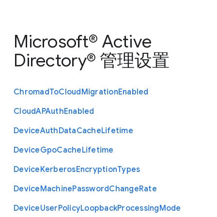
Microsoft® Active
Directory® 管理设置
Chromad
To
Cloud
Migration
Enabled
Cloud
A
P
Auth
Enabled
Device
Auth
Data
Cache
Lifetime
Device
Gpo
Cache
Lifetime
Device
Kerberos
Encryption
Types
Device
Machine
Password
Change
Rate
Device
User
Policy
Loopback
Processing
Mode