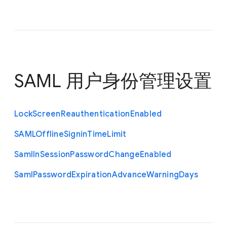
SAML 用户身份管理设置
Lock
Screen
Reauthentication
Enabled
S
A
M
L
Offline
Signin
Time
Limit
Saml
In
Session
Password
Change
Enabled
Saml
Password
Expiration
Advance
Warning
Days