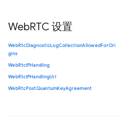
WebRTC 设置
Web
Rtc
Diagnostic
Log
Collection
Allowed
For
Ori
gins
Web
Rtc
I
P
Handling
Web
Rtc
I
P
Handling
Url
Web
Rtc
Post
Quantum
Key
Agreement