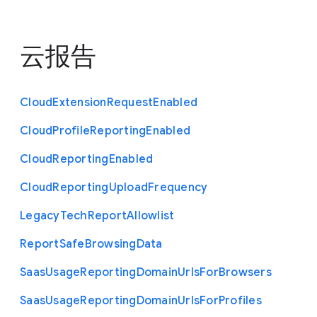
云报告
Cloud
Extension
Request
Enabled
Cloud
Profile
Reporting
Enabled
Cloud
Reporting
Enabled
Cloud
Reporting
Upload
Frequency
Legacy
Tech
Report
Allowlist
Report
Safe
Browsing
Data
Saas
Usage
Reporting
Domain
Urls
For
Browsers
Saas
Usage
Reporting
Domain
Urls
For
Profiles