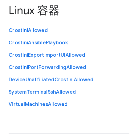
Linux 容器
Crostini
Allowed
Crostini
Ansible
Playbook
Crostini
Export
Import
U
I
Allowed
Crostini
Port
Forwarding
Allowed
Device
Unaffiliated
Crostini
Allowed
System
Terminal
Ssh
Allowed
Virtual
Machines
Allowed