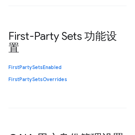
First-Party Sets 功能设
置
First
Party
Sets
Enabled
First
Party
Sets
Overrides