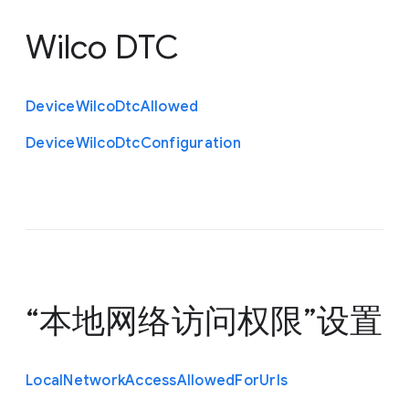
Wilco DTC
Device
Wilco
Dtc
Allowed
Device
Wilco
Dtc
Configuration
“本地网络访问权限”设置
Local
Network
Access
Allowed
For
Urls