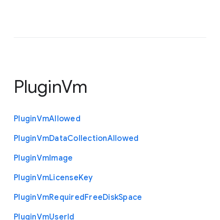
PluginVm
Plugin
Vm
Allowed
Plugin
Vm
Data
Collection
Allowed
Plugin
Vm
Image
Plugin
Vm
License
Key
Plugin
Vm
Required
Free
Disk
Space
Plugin
Vm
User
Id