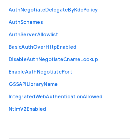
Auth
Negotiate
Delegate
By
Kdc
Policy
Auth
Schemes
Auth
Server
Allowlist
Basic
Auth
Over
Http
Enabled
Disable
Auth
Negotiate
Cname
Lookup
Enable
Auth
Negotiate
Port
G
S
S
A
P
I
Library
Name
Integrated
Web
Authentication
Allowed
Ntlm
V2
Enabled