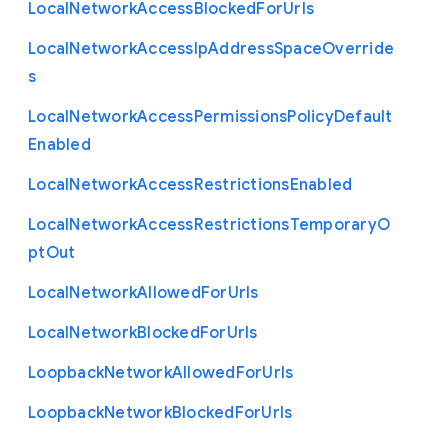
Local
Network
Access
Blocked
For
Urls
Local
Network
Access
Ip
Address
Space
Override
s
Local
Network
Access
Permissions
Policy
Default
Enabled
Local
Network
Access
Restrictions
Enabled
Local
Network
Access
Restrictions
Temporary
O
pt
Out
Local
Network
Allowed
For
Urls
Local
Network
Blocked
For
Urls
Loopback
Network
Allowed
For
Urls
Loopback
Network
Blocked
For
Urls