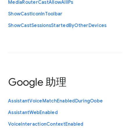
Media
Router
Cast
Allow
All
I
Ps
Show
Cast
Icon
In
Toolbar
Show
Cast
Sessions
Started
By
Other
Devices
Google 助理
Assistant
Voice
Match
Enabled
During
Oobe
Assistant
Web
Enabled
Voice
Interaction
Context
Enabled