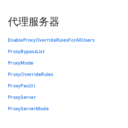
代理服务器
Enable
Proxy
Override
Rules
For
All
Users
Proxy
Bypass
List
Proxy
Mode
Proxy
Override
Rules
Proxy
Pac
Url
Proxy
Server
Proxy
Server
Mode