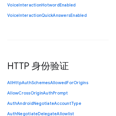
Voice
Interaction
Hotword
Enabled
Voice
Interaction
Quick
Answers
Enabled
HTTP 身份验证
All
Http
Auth
Schemes
Allowed
For
Origins
Allow
Cross
Origin
Auth
Prompt
Auth
Android
Negotiate
Account
Type
Auth
Negotiate
Delegate
Allowlist