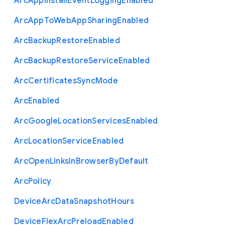
Arc
App
Install
Event
Logging
Enabled
Arc
App
To
Web
App
Sharing
Enabled
Arc
Backup
Restore
Enabled
Arc
Backup
Restore
Service
Enabled
Arc
Certificates
Sync
Mode
Arc
Enabled
Arc
Google
Location
Services
Enabled
Arc
Location
Service
Enabled
Arc
Open
Links
In
Browser
By
Default
Arc
Policy
Device
Arc
Data
Snapshot
Hours
Device
Flex
Arc
Preload
Enabled