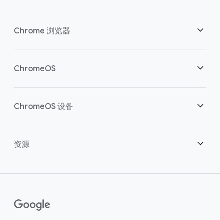
安全性
Chrome 浏览器
助力云端工作者
概述
ChromeOS
明智投资
下载
概述
ChromeOS 设备
联系销售团队
安全性
安全性
概述
资源
助力混合办公
管理
ChromeOS Flex
设备
成为合作伙伴
Chrome Enterprise Recommended
企业版支持方案
联络中心
如何购买
指南
()