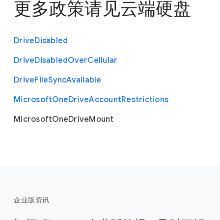
更多政策请见
云端硬盘
Drive
Disabled
Drive
Disabled
Over
Cellular
Drive
File
Sync
Available
Microsoft
One
Drive
Account
Restrictions
Microsoft
One
Drive
Mount
企业版资讯