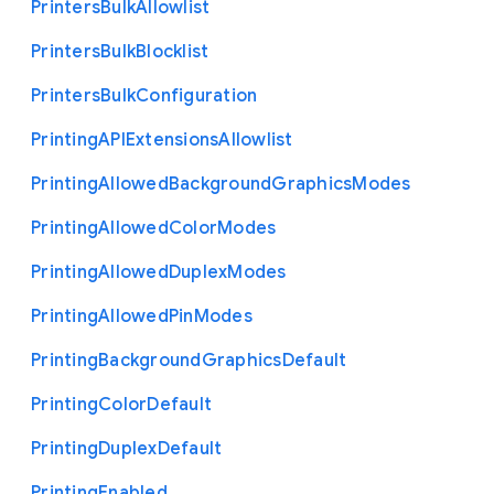
Printers
Bulk
Allowlist
Printers
Bulk
Blocklist
Printers
Bulk
Configuration
Printing
A
P
I
Extensions
Allowlist
Printing
Allowed
Background
Graphics
Modes
Printing
Allowed
Color
Modes
Printing
Allowed
Duplex
Modes
Printing
Allowed
Pin
Modes
Printing
Background
Graphics
Default
Printing
Color
Default
Printing
Duplex
Default
Printing
Enabled