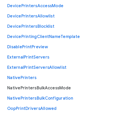
Device
Printers
Access
Mode
Device
Printers
Allowlist
Device
Printers
Blocklist
Device
Printing
Client
Name
Template
Disable
Print
Preview
External
Print
Servers
External
Print
Servers
Allowlist
Native
Printers
Native
Printers
Bulk
Access
Mode
Native
Printers
Bulk
Configuration
Oop
Print
Drivers
Allowed