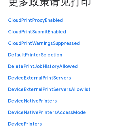
更多政策请见
打印
Cloud
Print
Proxy
Enabled
Cloud
Print
Submit
Enabled
Cloud
Print
Warnings
Suppressed
Default
Printer
Selection
Delete
Print
Job
History
Allowed
Device
External
Print
Servers
Device
External
Print
Servers
Allowlist
Device
Native
Printers
Device
Native
Printers
Access
Mode
Device
Printers