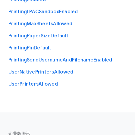
Printing
L
P
A
C
Sandbox
Enabled
Printing
Max
Sheets
Allowed
Printing
Paper
Size
Default
Printing
Pin
Default
Printing
Send
Username
And
Filename
Enabled
User
Native
Printers
Allowed
User
Printers
Allowed
企业版资讯