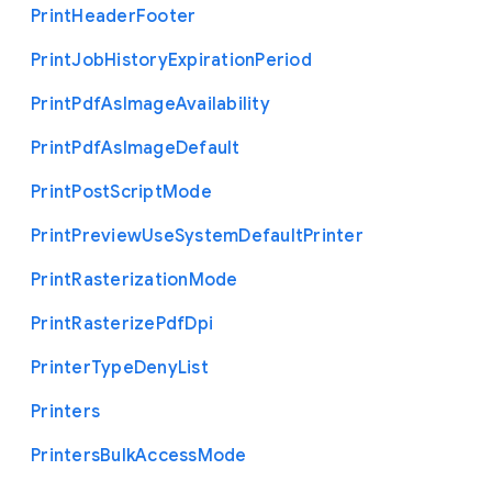
Print
Header
Footer
Print
Job
History
Expiration
Period
Print
Pdf
As
Image
Availability
Print
Pdf
As
Image
Default
Print
Post
Script
Mode
Print
Preview
Use
System
Default
Printer
Print
Rasterization
Mode
Print
Rasterize
Pdf
Dpi
Printer
Type
Deny
List
Printers
Printers
Bulk
Access
Mode