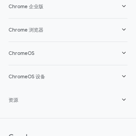
Chrome 企业版
安全性
Chrome 浏览器
助力云端工作者
概述
ChromeOS
明智投资
下载
概述
ChromeOS 设备
联系销售团队
安全性
安全性
概述
资源
助力混合办公
管理
ChromeOS Flex
设备
成为合作伙伴
Chrome Enterprise Recommended
企业版支持方案
联络中心