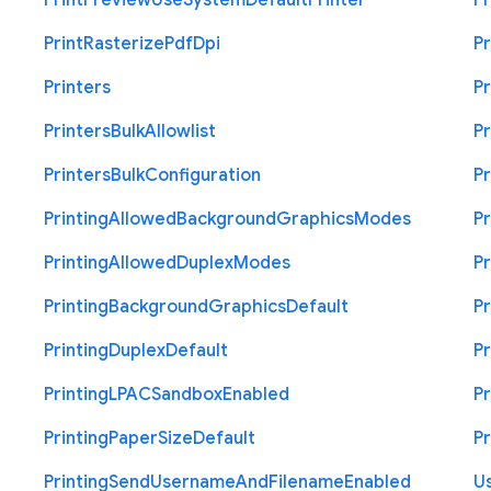
Print
Preview
Use
System
Default
Printer
Pr
Print
Rasterize
Pdf
Dpi
Pr
Printers
Pr
Printers
Bulk
Allowlist
Pr
Printers
Bulk
Configuration
Pr
Printing
Allowed
Background
Graphics
Modes
Pr
Printing
Allowed
Duplex
Modes
Pr
Printing
Background
Graphics
Default
Pr
Printing
Duplex
Default
Pr
Printing
L
P
A
C
Sandbox
Enabled
Pr
Printing
Paper
Size
Default
Pr
Printing
Send
Username
And
Filename
Enabled
U