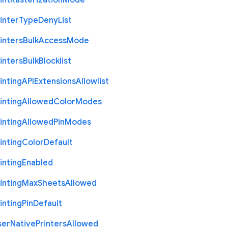
int
Rasterization
Mode
inter
Type
Deny
List
inters
Bulk
Access
Mode
inters
Bulk
Blocklist
inting
A
P
I
Extensions
Allowlist
inting
Allowed
Color
Modes
inting
Allowed
Pin
Modes
inting
Color
Default
inting
Enabled
inting
Max
Sheets
Allowed
inting
Pin
Default
ser
Native
Printers
Allowed