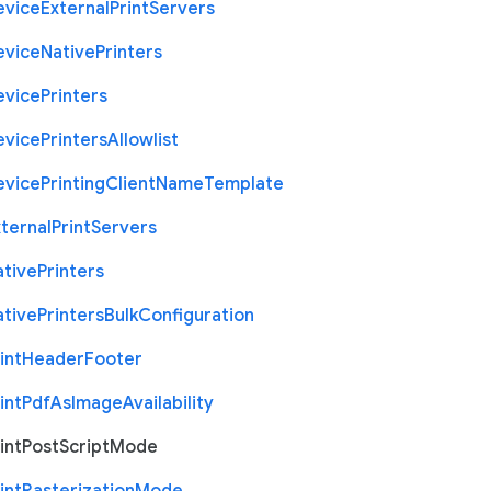
evice
External
Print
Servers
evice
Native
Printers
evice
Printers
evice
Printers
Allowlist
evice
Printing
Client
Name
Template
ternal
Print
Servers
ative
Printers
ative
Printers
Bulk
Configuration
int
Header
Footer
int
Pdf
As
Image
Availability
int
Post
Script
Mode