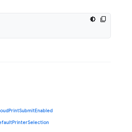
loud
Print
Submit
Enabled
efault
Printer
Selection