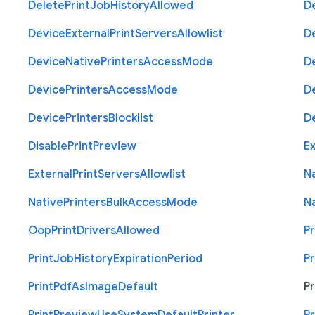
Delete
Print
Job
History
Allowed
D
Device
External
Print
Servers
Allowlist
D
Device
Native
Printers
Access
Mode
D
Device
Printers
Access
Mode
D
Device
Printers
Blocklist
D
Disable
Print
Preview
Ex
External
Print
Servers
Allowlist
N
Native
Printers
Bulk
Access
Mode
N
Oop
Print
Drivers
Allowed
Pr
Print
Job
History
Expiration
Period
Pr
Print
Pdf
As
Image
Default
Pr