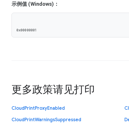
示例值 (Windows)：
0x00000001
更多政策请见
打印
Cloud
Print
Proxy
Enabled
C
Cloud
Print
Warnings
Suppressed
D