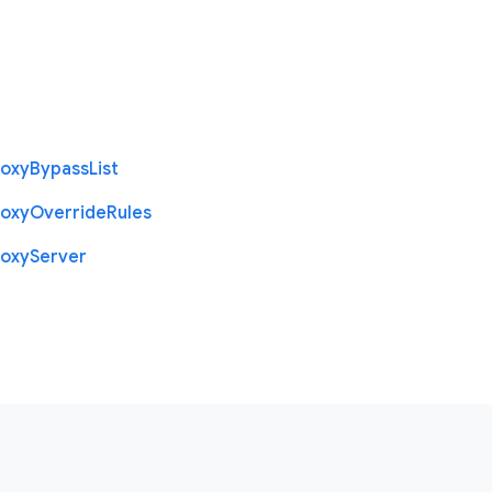
roxy
Bypass
List
roxy
Override
Rules
roxy
Server