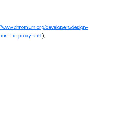
://www.chromium.org/developers/design-
ns-for-proxy-sett
)。