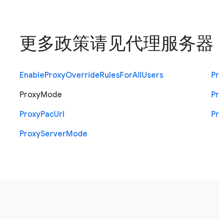
更多政策请见
代理服务器
Enable
Proxy
Override
Rules
For
All
Users
P
Proxy
Mode
P
Proxy
Pac
Url
P
Proxy
Server
Mode