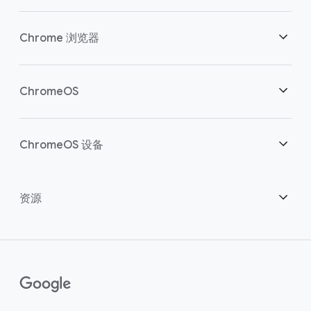
安全性
Chrome 浏览器
助力云端工作者
概述
ChromeOS
明智投资
下载
概述
ChromeOS 设备
联系销售团队
安全性
安全性
概述
资源
助力混合办公
管理
ChromeOS Flex
设备
成为合作伙伴
Chrome Enterprise Recommended
企业版支持方案
联络中心
如何购买
指南
()