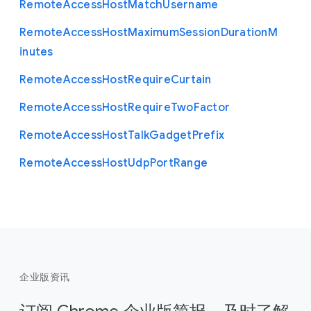
Remote
Access
Host
Match
Username
Remote
Access
Host
Maximum
Session
Duration
M
inutes
Remote
Access
Host
Require
Curtain
Remote
Access
Host
Require
Two
Factor
Remote
Access
Host
Talk
Gadget
Prefix
Remote
Access
Host
Udp
Port
Range
企业版资讯