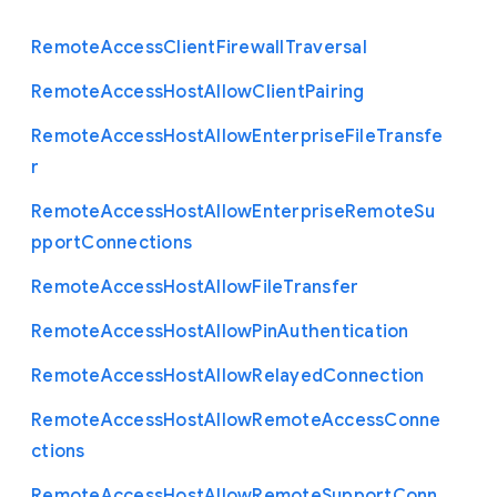
Remote
Access
Client
Firewall
Traversal
Remote
Access
Host
Allow
Client
Pairing
Remote
Access
Host
Allow
Enterprise
File
Transfe
r
Remote
Access
Host
Allow
Enterprise
Remote
Su
pport
Connections
Remote
Access
Host
Allow
File
Transfer
Remote
Access
Host
Allow
Pin
Authentication
Remote
Access
Host
Allow
Relayed
Connection
Remote
Access
Host
Allow
Remote
Access
Conne
ctions
Remote
Access
Host
Allow
Remote
Support
Conn