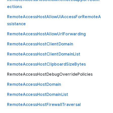
ections
Remote
Access
Host
Allow
Ui
Access
For
Remote
A
ssistance
Remote
Access
Host
Allow
Url
Forwarding
Remote
Access
Host
Client
Domain
Remote
Access
Host
Client
Domain
List
Remote
Access
Host
Clipboard
Size
Bytes
Remote
Access
Host
Debug
Override
Policies
Remote
Access
Host
Domain
Remote
Access
Host
Domain
List
Remote
Access
Host
Firewall
Traversal