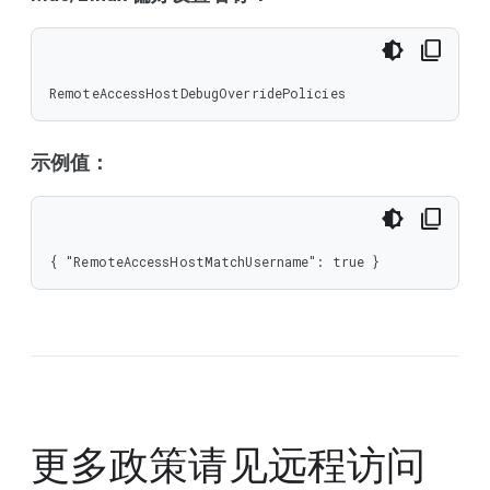
RemoteAccessHostDebugOverridePolicies
示例值：
{ "RemoteAccessHostMatchUsername": true }
更多政策请见
远程访问