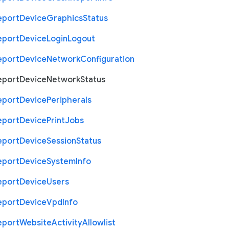
eport
Device
Graphics
Status
eport
Device
Login
Logout
eport
Device
Network
Configuration
eport
Device
Network
Status
eport
Device
Peripherals
eport
Device
Print
Jobs
eport
Device
Session
Status
eport
Device
System
Info
eport
Device
Users
eport
Device
Vpd
Info
eport
Website
Activity
Allowlist