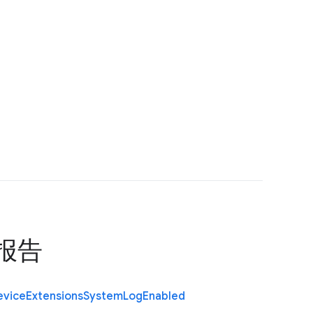
报告
evice
Extensions
System
Log
Enabled