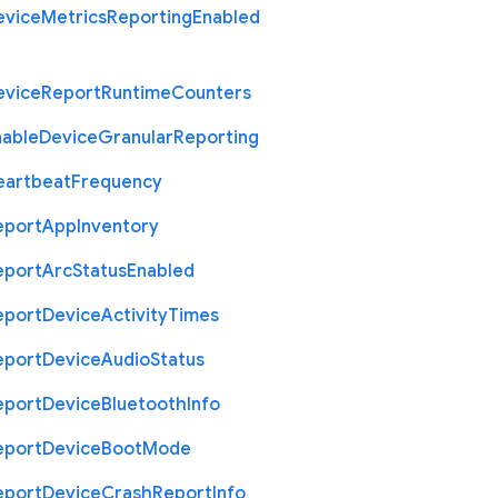
evice
Metrics
Reporting
Enabled
evice
Report
Runtime
Counters
nable
Device
Granular
Reporting
eartbeat
Frequency
eport
App
Inventory
eport
Arc
Status
Enabled
eport
Device
Activity
Times
eport
Device
Audio
Status
eport
Device
Bluetooth
Info
eport
Device
Boot
Mode
eport
Device
Crash
Report
Info