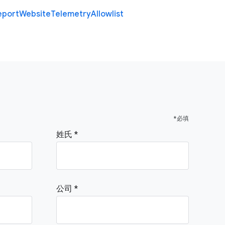
eport
Website
Telemetry
Allowlist
*必填
姓氏
公司