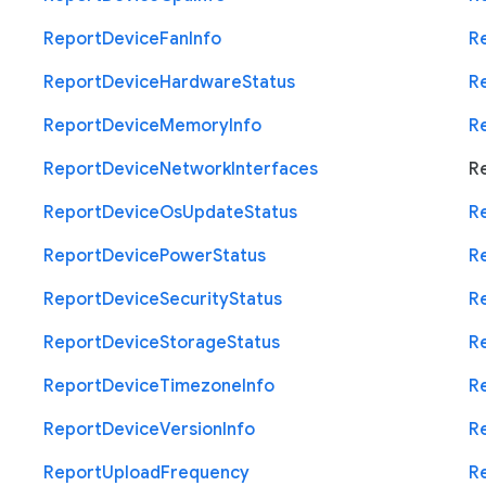
Report
Device
Fan
Info
R
Report
Device
Hardware
Status
R
Report
Device
Memory
Info
R
Report
Device
Network
Interfaces
R
Report
Device
Os
Update
Status
R
Report
Device
Power
Status
R
Report
Device
Security
Status
R
Report
Device
Storage
Status
R
Report
Device
Timezone
Info
R
Report
Device
Version
Info
R
Report
Upload
Frequency
R