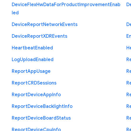
Device
Flex
Hw
Data
For
Product
Improvement
Enab
D
led
Device
Report
Network
Events
D
Device
Report
X
D
R
Events
E
Heartbeat
Enabled
H
Log
Upload
Enabled
R
Report
App
Usage
R
Report
C
R
D
Sessions
R
Report
Device
App
Info
R
Report
Device
Backlight
Info
R
Report
Device
Board
Status
R
Report
Device
Cpu
Info
R