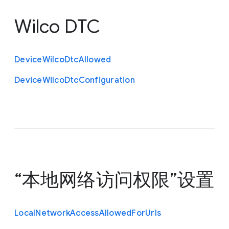
Wilco DTC
Device
Wilco
Dtc
Allowed
Device
Wilco
Dtc
Configuration
“本地网络访问权限”设置
Local
Network
Access
Allowed
For
Urls