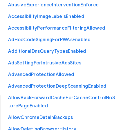
Abusive
Experience
Intervention
Enforce
Accessibility
Image
Labels
Enabled
Accessibility
Performance
Filtering
Allowed
Ad
Hoc
Code
Signing
For
P
W
As
Enabled
Additional
Dns
Query
Types
Enabled
Ads
Setting
For
Intrusive
Ads
Sites
Advanced
Protection
Allowed
Advanced
Protection
Deep
Scanning
Enabled
Allow
Back
Forward
Cache
For
Cache
Control
No
S
tore
Page
Enabled
Allow
Chrome
Data
In
Backups
Allow
Deleting
Browser
History