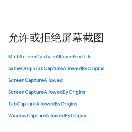
允许或拒绝屏幕截图
Multi
Screen
Capture
Allowed
For
Urls
Same
Origin
Tab
Capture
Allowed
By
Origins
Screen
Capture
Allowed
Screen
Capture
Allowed
By
Origins
Tab
Capture
Allowed
By
Origins
Window
Capture
Allowed
By
Origins