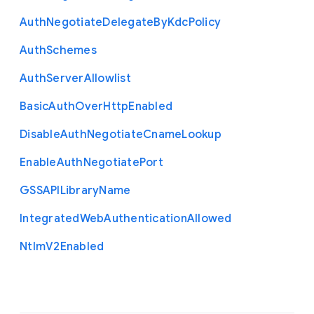
Auth
Negotiate
Delegate
By
Kdc
Policy
Auth
Schemes
Auth
Server
Allowlist
Basic
Auth
Over
Http
Enabled
Disable
Auth
Negotiate
Cname
Lookup
Enable
Auth
Negotiate
Port
G
S
S
A
P
I
Library
Name
Integrated
Web
Authentication
Allowed
Ntlm
V2
Enabled