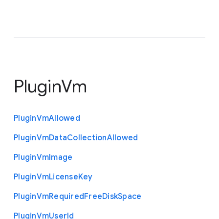
PluginVm
Plugin
Vm
Allowed
Plugin
Vm
Data
Collection
Allowed
Plugin
Vm
Image
Plugin
Vm
License
Key
Plugin
Vm
Required
Free
Disk
Space
Plugin
Vm
User
Id