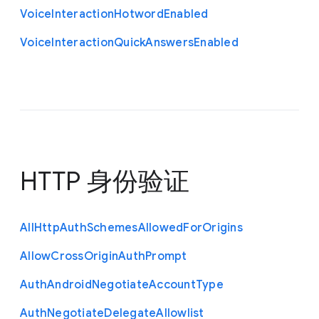
Voice
Interaction
Hotword
Enabled
Voice
Interaction
Quick
Answers
Enabled
HTTP 身份验证
All
Http
Auth
Schemes
Allowed
For
Origins
Allow
Cross
Origin
Auth
Prompt
Auth
Android
Negotiate
Account
Type
Auth
Negotiate
Delegate
Allowlist