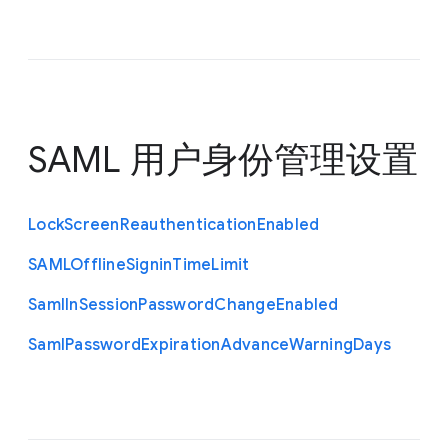
SAML 用户身份管理设置
Lock
Screen
Reauthentication
Enabled
S
A
M
L
Offline
Signin
Time
Limit
Saml
In
Session
Password
Change
Enabled
Saml
Password
Expiration
Advance
Warning
Days