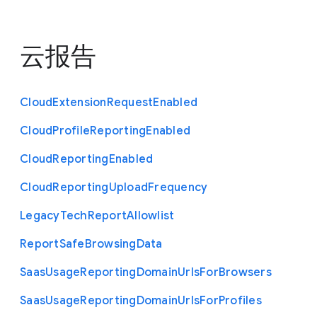
云报告
Cloud
Extension
Request
Enabled
Cloud
Profile
Reporting
Enabled
Cloud
Reporting
Enabled
Cloud
Reporting
Upload
Frequency
Legacy
Tech
Report
Allowlist
Report
Safe
Browsing
Data
Saas
Usage
Reporting
Domain
Urls
For
Browsers
Saas
Usage
Reporting
Domain
Urls
For
Profiles