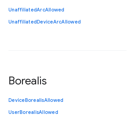
Unaffiliated
Arc
Allowed
Unaffiliated
Device
Arc
Allowed
Borealis
Device
Borealis
Allowed
User
Borealis
Allowed