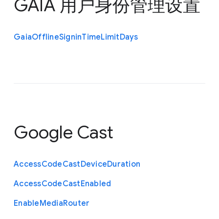
GAIA 用户身份管理设置
Gaia
Offline
Signin
Time
Limit
Days
Google Cast
Access
Code
Cast
Device
Duration
Access
Code
Cast
Enabled
Enable
Media
Router