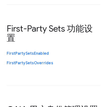
First-Party Sets 功能设
置
First
Party
Sets
Enabled
First
Party
Sets
Overrides