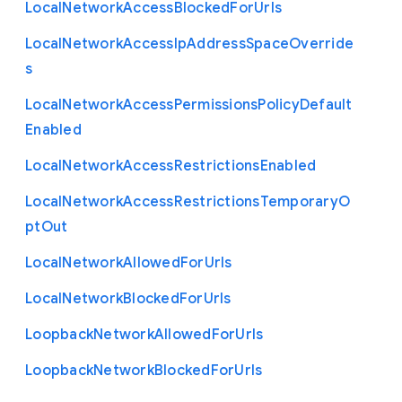
Local
Network
Access
Blocked
For
Urls
Local
Network
Access
Ip
Address
Space
Override
s
Local
Network
Access
Permissions
Policy
Default
Enabled
Local
Network
Access
Restrictions
Enabled
Local
Network
Access
Restrictions
Temporary
O
pt
Out
Local
Network
Allowed
For
Urls
Local
Network
Blocked
For
Urls
Loopback
Network
Allowed
For
Urls
Loopback
Network
Blocked
For
Urls