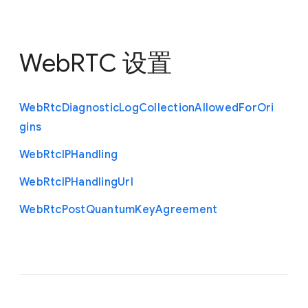
WebRTC 设置
Web
Rtc
Diagnostic
Log
Collection
Allowed
For
Ori
gins
Web
Rtc
I
P
Handling
Web
Rtc
I
P
Handling
Url
Web
Rtc
Post
Quantum
Key
Agreement