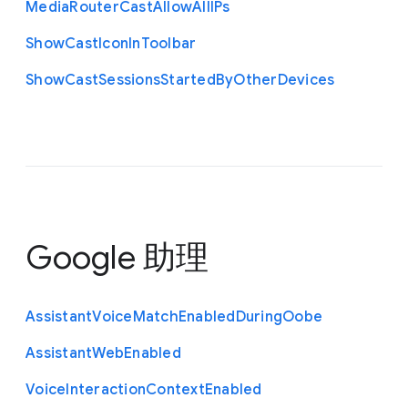
Media
Router
Cast
Allow
All
I
Ps
Show
Cast
Icon
In
Toolbar
Show
Cast
Sessions
Started
By
Other
Devices
Google 助理
Assistant
Voice
Match
Enabled
During
Oobe
Assistant
Web
Enabled
Voice
Interaction
Context
Enabled