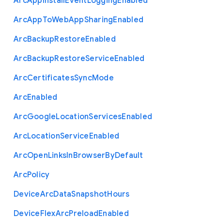
Arc
App
Install
Event
Logging
Enabled
Arc
App
To
Web
App
Sharing
Enabled
Arc
Backup
Restore
Enabled
Arc
Backup
Restore
Service
Enabled
Arc
Certificates
Sync
Mode
Arc
Enabled
Arc
Google
Location
Services
Enabled
Arc
Location
Service
Enabled
Arc
Open
Links
In
Browser
By
Default
Arc
Policy
Device
Arc
Data
Snapshot
Hours
Device
Flex
Arc
Preload
Enabled