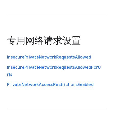
专用网络请求设置
Insecure
Private
Network
Requests
Allowed
Insecure
Private
Network
Requests
Allowed
For
U
rls
Private
Network
Access
Restrictions
Enabled