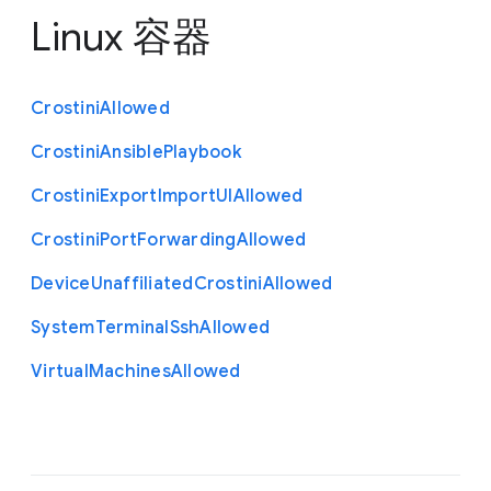
Linux 容器
Crostini
Allowed
Crostini
Ansible
Playbook
Crostini
Export
Import
U
I
Allowed
Crostini
Port
Forwarding
Allowed
Device
Unaffiliated
Crostini
Allowed
System
Terminal
Ssh
Allowed
Virtual
Machines
Allowed