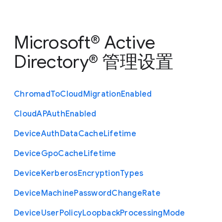
Microsoft® Active
Directory® 管理设置
Chromad
To
Cloud
Migration
Enabled
Cloud
A
P
Auth
Enabled
Device
Auth
Data
Cache
Lifetime
Device
Gpo
Cache
Lifetime
Device
Kerberos
Encryption
Types
Device
Machine
Password
Change
Rate
Device
User
Policy
Loopback
Processing
Mode