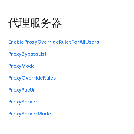
代理服务器
Enable
Proxy
Override
Rules
For
All
Users
Proxy
Bypass
List
Proxy
Mode
Proxy
Override
Rules
Proxy
Pac
Url
Proxy
Server
Proxy
Server
Mode