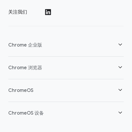
关注我们
()
Chrome 企业版
安全性
Chrome 浏览器
助力云端工作者
概述
ChromeOS
明智投资
下载
概述
ChromeOS 设备
联系销售团队
安全性
安全性