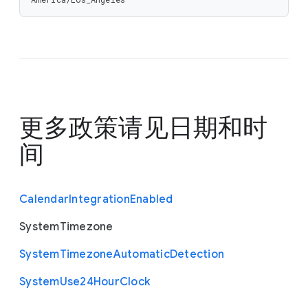
更多政策请见
日期和时
间
Calendar
Integration
Enabled
System
Timezone
System
Timezone
Automatic
Detection
System
Use24
Hour
Clock