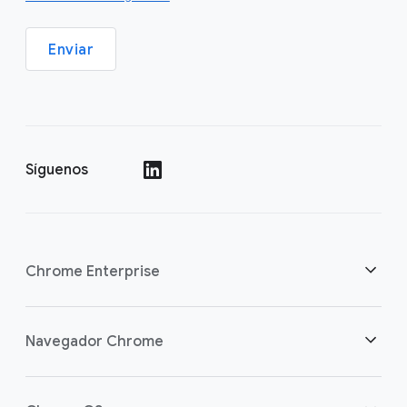
Enviar
Síguenos
()
Chrome Enterprise
Seguridad
Navegador Chrome
Empoderamos a los trabajadores de la nube
Descripción general