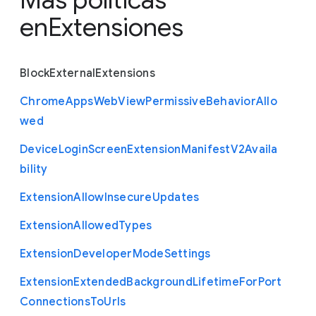
en
Extensiones
Block
External
Extensions
Chrome
Apps
Web
View
Permissive
Behavior
Allo
wed
Device
Login
Screen
Extension
Manifest
V2
Availa
bility
Extension
Allow
Insecure
Updates
Extension
Allowed
Types
Extension
Developer
Mode
Settings
Extension
Extended
Background
Lifetime
For
Port
Connections
To
Urls