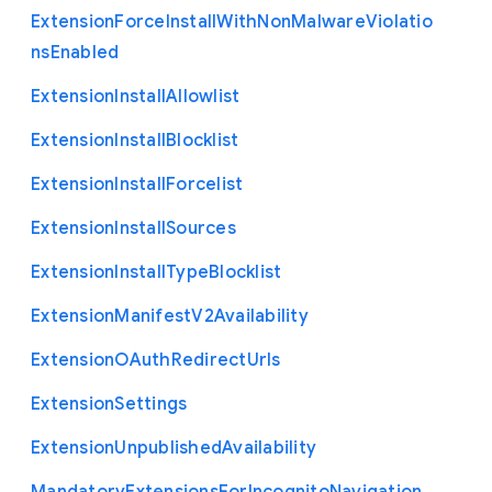
Extension
Force
Install
With
Non
Malware
Violatio
ns
Enabled
Extension
Install
Allowlist
Extension
Install
Blocklist
Extension
Install
Forcelist
Extension
Install
Sources
Extension
Install
Type
Blocklist
Extension
Manifest
V2
Availability
Extension
O
Auth
Redirect
Urls
Extension
Settings
Extension
Unpublished
Availability