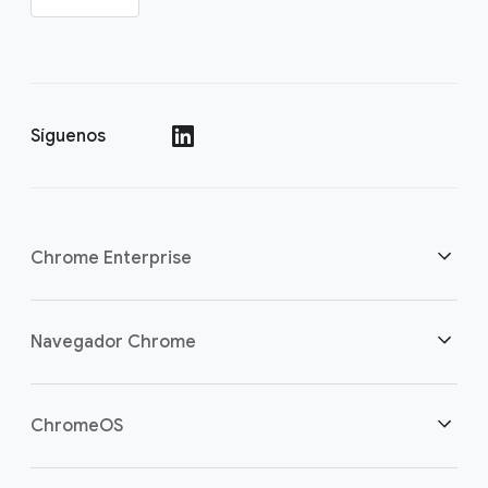
Síguenos
()
Chrome Enterprise
Seguridad
Navegador Chrome
Empoderamos a los trabajadores de la nube
Descripción general
ChromeOS
Inversión inteligente