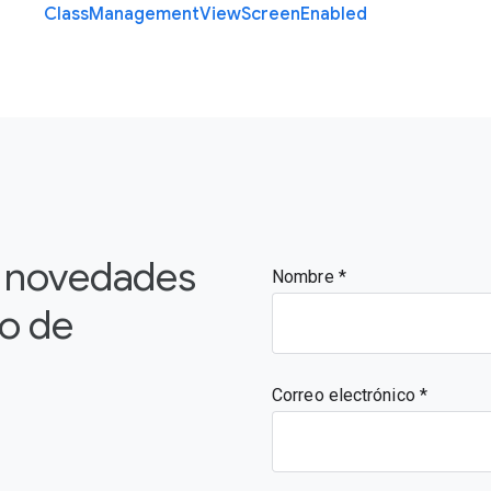
Class
Management
View
Screen
Enabled
s novedades
Nombre
vo de
Correo electrónico