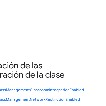
ción de las
ación de la clase
lass
Management
Classroom
Integration
Enabled
lass
Management
Network
Restriction
Enabled