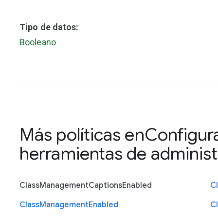
Tipo de datos:
Booleano
Más políticas en
Configura
herramientas de administr
Class
Management
Captions
Enabled
C
Class
Management
Enabled
C