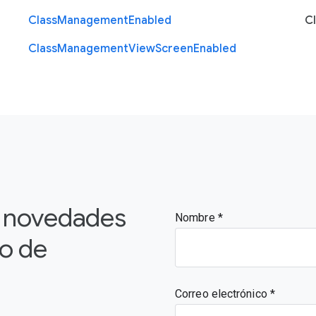
Class
Management
Enabled
C
Class
Management
View
Screen
Enabled
s novedades
Nombre
vo de
Correo electrónico