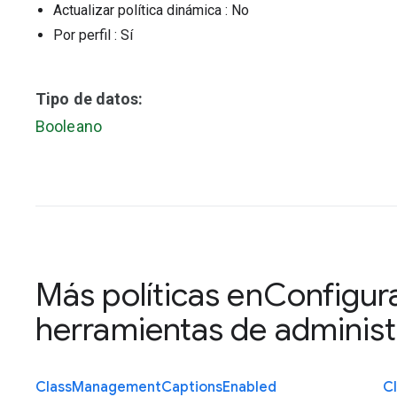
Actualizar política dinámica
: No
Por perfil
: Sí
Tipo de datos:
Booleano
Más políticas en
Configura
herramientas de administr
Class
Management
Captions
Enabled
C