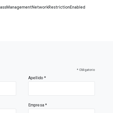
lass
Management
Network
Restriction
Enabled
* Obligatorio
Apellido
Empresa