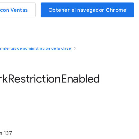
con Ventas
Obtener el navegador Chrome
amientas de administración de la clase
rk
Restriction
Enabled
ón
137