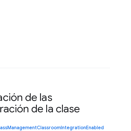
ción de las
ación de la clase
lass
Management
Classroom
Integration
Enabled