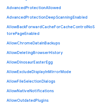
Advanced
Protection
Allowed
Advanced
Protection
Deep
Scanning
Enabled
Allow
Back
Forward
Cache
For
Cache
Control
No
S
tore
Page
Enabled
Allow
Chrome
Data
In
Backups
Allow
Deleting
Browser
History
Allow
Dinosaur
Easter
Egg
Allow
Exclude
Display
In
Mirror
Mode
Allow
File
Selection
Dialogs
Allow
Native
Notifications
Allow
Outdated
Plugins