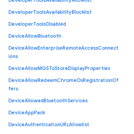
Developer
Tools
Availability
Allowlist
Developer
Tools
Availability
Blocklist
Developer
Tools
Disabled
Device
Allow
Bluetooth
Device
Allow
Enterprise
Remote
Access
Connect
ions
Device
Allow
M
G
S
To
Store
Display
Properties
Device
Allow
Redeem
Chrome
Os
Registration
Of
fers
Device
Allowed
Bluetooth
Services
Device
App
Pack
Device
Authentication
U
R
L
Allowlist