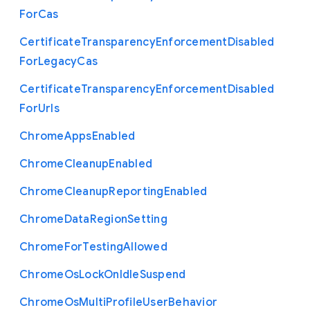
For
Cas
Certificate
Transparency
Enforcement
Disabled
For
Legacy
Cas
Certificate
Transparency
Enforcement
Disabled
For
Urls
Chrome
Apps
Enabled
Chrome
Cleanup
Enabled
Chrome
Cleanup
Reporting
Enabled
Chrome
Data
Region
Setting
Chrome
For
Testing
Allowed
Chrome
Os
Lock
On
Idle
Suspend
Chrome
Os
Multi
Profile
User
Behavior