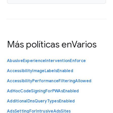
Más políticas en
Varios
Abusive
Experience
Intervention
Enforce
Accessibility
Image
Labels
Enabled
Accessibility
Performance
Filtering
Allowed
Ad
Hoc
Code
Signing
For
P
W
As
Enabled
Additional
Dns
Query
Types
Enabled
Ads
Setting
For
Intrusive
Ads
Sites