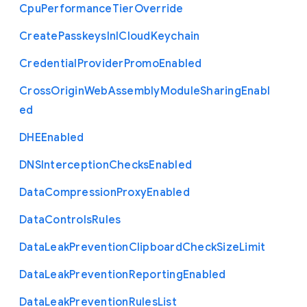
Cpu
Performance
Tier
Override
Create
Passkeys
In
I
Cloud
Keychain
Credential
Provider
Promo
Enabled
Cross
Origin
Web
Assembly
Module
Sharing
Enabl
ed
D
H
E
Enabled
D
N
S
Interception
Checks
Enabled
Data
Compression
Proxy
Enabled
Data
Controls
Rules
Data
Leak
Prevention
Clipboard
Check
Size
Limit
Data
Leak
Prevention
Reporting
Enabled
Data
Leak
Prevention
Rules
List