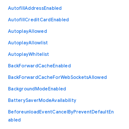
Autofill
Address
Enabled
Autofill
Credit
Card
Enabled
Autoplay
Allowed
Autoplay
Allowlist
Autoplay
Whitelist
Back
Forward
Cache
Enabled
Back
Forward
Cache
For
Web
Sockets
Allowed
Background
Mode
Enabled
Battery
Saver
Mode
Availability
Beforeunload
Event
Cancel
By
Prevent
Default
En
abled