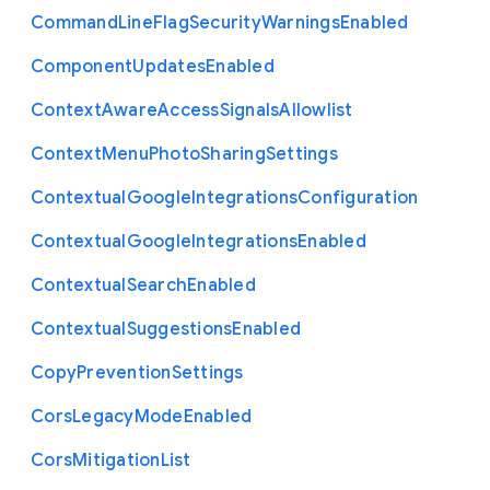
Command
Line
Flag
Security
Warnings
Enabled
Component
Updates
Enabled
Context
Aware
Access
Signals
Allowlist
Context
Menu
Photo
Sharing
Settings
Contextual
Google
Integrations
Configuration
Contextual
Google
Integrations
Enabled
Contextual
Search
Enabled
Contextual
Suggestions
Enabled
Copy
Prevention
Settings
Cors
Legacy
Mode
Enabled
Cors
Mitigation
List