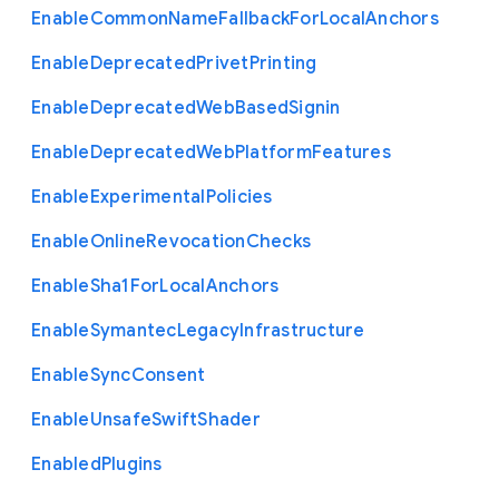
Enable
Common
Name
Fallback
For
Local
Anchors
Enable
Deprecated
Privet
Printing
Enable
Deprecated
Web
Based
Signin
Enable
Deprecated
Web
Platform
Features
Enable
Experimental
Policies
Enable
Online
Revocation
Checks
Enable
Sha1
For
Local
Anchors
Enable
Symantec
Legacy
Infrastructure
Enable
Sync
Consent
Enable
Unsafe
Swift
Shader
Enabled
Plugins