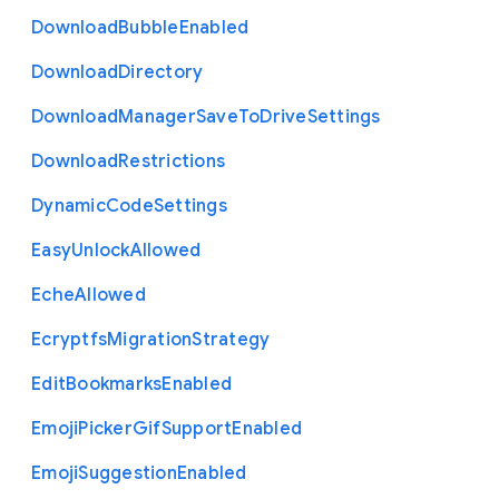
Download
Bubble
Enabled
Download
Directory
Download
Manager
Save
To
Drive
Settings
Download
Restrictions
Dynamic
Code
Settings
Easy
Unlock
Allowed
Eche
Allowed
Ecryptfs
Migration
Strategy
Edit
Bookmarks
Enabled
Emoji
Picker
Gif
Support
Enabled
Emoji
Suggestion
Enabled