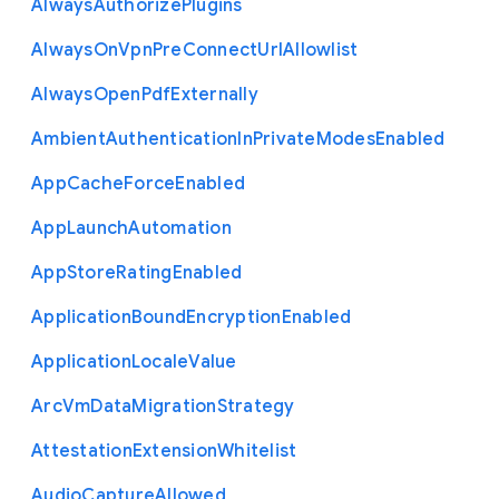
Always
Authorize
Plugins
Always
On
Vpn
Pre
Connect
Url
Allowlist
Always
Open
Pdf
Externally
Ambient
Authentication
In
Private
Modes
Enabled
App
Cache
Force
Enabled
App
Launch
Automation
App
Store
Rating
Enabled
Application
Bound
Encryption
Enabled
Application
Locale
Value
Arc
Vm
Data
Migration
Strategy
Attestation
Extension
Whitelist
Audio
Capture
Allowed