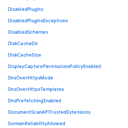
Disabled
Plugins
Disabled
Plugins
Exceptions
Disabled
Schemes
Disk
Cache
Dir
Disk
Cache
Size
Display
Capture
Permissions
Policy
Enabled
Dns
Over
Https
Mode
Dns
Over
Https
Templates
Dns
Prefetching
Enabled
Document
Scan
A
P
I
Trusted
Extensions
Domain
Reliability
Allowed