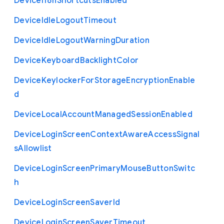
Device
I18n
Shortcuts
Enabled
Device
Idle
Logout
Timeout
Device
Idle
Logout
Warning
Duration
Device
Keyboard
Backlight
Color
Device
Keylocker
For
Storage
Encryption
Enable
d
Device
Local
Account
Managed
Session
Enabled
Device
Login
Screen
Context
Aware
Access
Signal
s
Allowlist
Device
Login
Screen
Primary
Mouse
Button
Switc
h
Device
Login
Screen
Saver
Id
Device
Login
Screen
Saver
Timeout