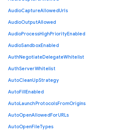
Audio
Capture
Allowed
Urls
Audio
Output
Allowed
Audio
Process
High
Priority
Enabled
Audio
Sandbox
Enabled
Auth
Negotiate
Delegate
Whitelist
Auth
Server
Whitelist
Auto
Clean
Up
Strategy
Auto
Fill
Enabled
Auto
Launch
Protocols
From
Origins
Auto
Open
Allowed
For
U
R
Ls
Auto
Open
File
Types