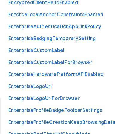
Encrypted
Client
Hello
Enabled
Enforce
Local
Anchor
Constraints
Enabled
Enterprise
Authentication
App
Link
Policy
Enterprise
Badging
Temporary
Setting
Enterprise
Custom
Label
Enterprise
Custom
Label
For
Browser
Enterprise
Hardware
Platform
A
P
I
Enabled
Enterprise
Logo
Url
Enterprise
Logo
Url
For
Browser
Enterprise
Profile
Badge
Toolbar
Settings
Enterprise
Profile
Creation
Keep
Browsing
Data