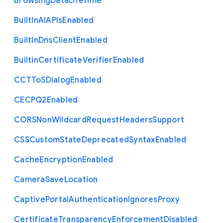
Browsing
Data
Lifetime
Built
In
A
I
A
P
Is
Enabled
Built
In
Dns
Client
Enabled
Builtin
Certificate
Verifier
Enabled
C
C
T
To
S
Dialog
Enabled
C
E
C
P
Q2
Enabled
C
O
R
S
Non
Wildcard
Request
Headers
Support
C
S
S
Custom
State
Deprecated
Syntax
Enabled
Cache
Encryption
Enabled
Camera
Save
Location
Captive
Portal
Authentication
Ignores
Proxy
Certificate
Transparency
Enforcement
Disabled