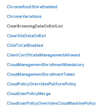
Chrome
Root
Store
Enabled
Chrome
Variations
Clear
Browsing
Data
On
Exit
List
Clear
Site
Data
On
Exit
Click
To
Call
Enabled
Client
Certificate
Management
Allowed
Cloud
Management
Enrollment
Mandatory
Cloud
Management
Enrollment
Token
Cloud
Policy
Overrides
Platform
Policy
Cloud
User
Policy
Merge
Cloud
User
Policy
Overrides
Cloud
Machine
Policy