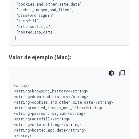
 "cookies_and_other_site_data",

 "cached_images_and_files",

 "password_signin",

 "autofill",

 "site_settings",

 "hosted_app_data"

]
Valor de ejemplo (Mac):
<array>

<string>browsing_history</string>

<string>download_history</string>

<string>cookies_and_other_site_data</string>

<string>cached_images_and_files</string>

<string>password_signin</string>

<string>autofill</string>

<string>site_settings</string>

<string>hosted_app_data</string>

</array>