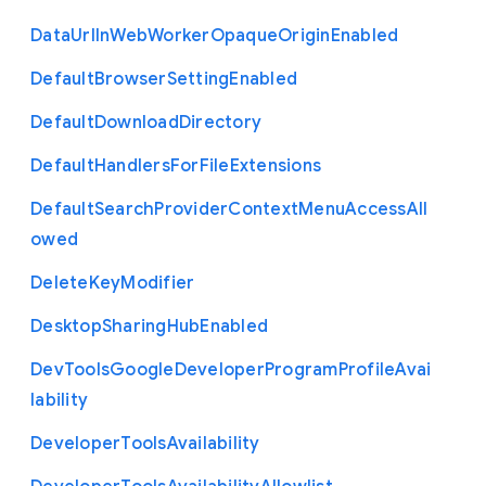
Data
Url
In
Web
Worker
Opaque
Origin
Enabled
Default
Browser
Setting
Enabled
Default
Download
Directory
Default
Handlers
For
File
Extensions
Default
Search
Provider
Context
Menu
Access
All
owed
Delete
Key
Modifier
Desktop
Sharing
Hub
Enabled
Dev
Tools
Google
Developer
Program
Profile
Avai
lability
Developer
Tools
Availability