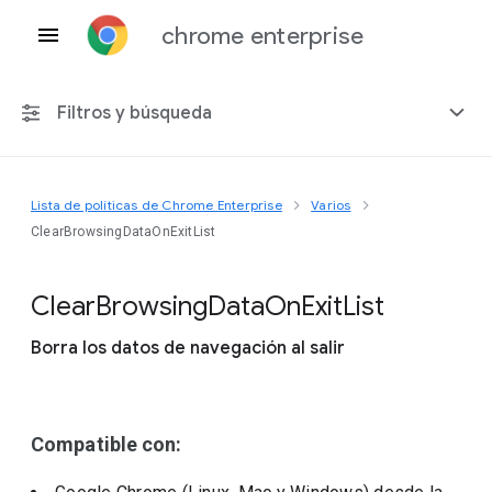
chrome enterprise
Filtros y búsqueda
Lista de políticas de Chrome Enterprise
Varios
Cualquier plataforma
ClearBrowsingDataOnExitList
Chrome 151
Clear
Browsing
Data
On
Exit
List
Borra los datos de navegación al salir
Incluir políticas obsoletas
Compatible con: