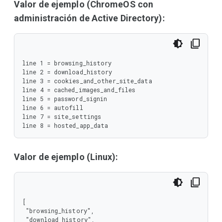
Valor de ejemplo (ChromeOS con
administración de Active Directory):
line 1 = browsing_history

line 2 = download_history

line 3 = cookies_and_other_site_data

line 4 = cached_images_and_files

line 5 = password_signin

line 6 = autofill

line 7 = site_settings

line 8 = hosted_app_data
Valor de ejemplo (Linux):
[

 "browsing_history",

 "download_history",
