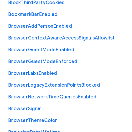
Block
Third
Party
Cookies
Bookmark
Bar
Enabled
Browser
Add
Person
Enabled
Browser
Context
Aware
Access
Signals
Allowlist
Browser
Guest
Mode
Enabled
Browser
Guest
Mode
Enforced
Browser
Labs
Enabled
Browser
Legacy
Extension
Points
Blocked
Browser
Network
Time
Queries
Enabled
Browser
Signin
Browser
Theme
Color