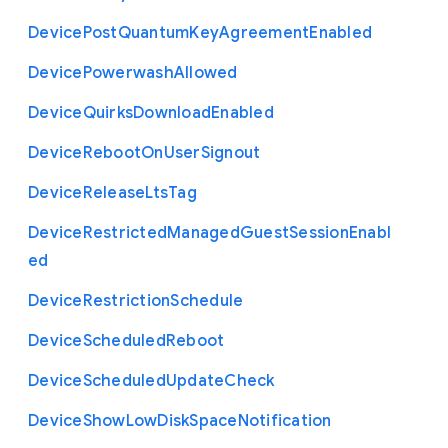
Device
Post
Quantum
Key
Agreement
Enabled
Device
Powerwash
Allowed
Device
Quirks
Download
Enabled
Device
Reboot
On
User
Signout
Device
Release
Lts
Tag
Device
Restricted
Managed
Guest
Session
Enabl
ed
Device
Restriction
Schedule
Device
Scheduled
Reboot
Device
Scheduled
Update
Check
Device
Show
Low
Disk
Space
Notification