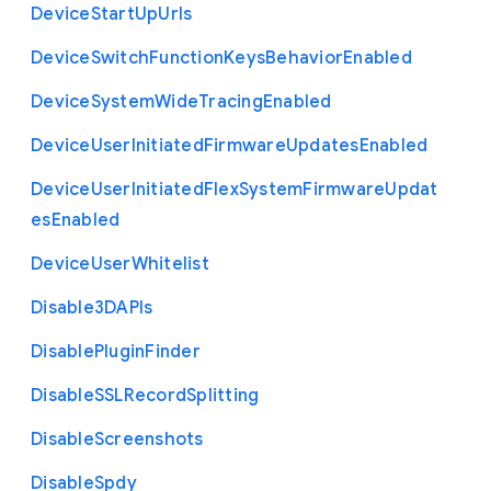
Device
Start
Up
Urls
Device
Switch
Function
Keys
Behavior
Enabled
Device
System
Wide
Tracing
Enabled
Device
User
Initiated
Firmware
Updates
Enabled
Device
User
Initiated
Flex
System
Firmware
Updat
es
Enabled
Device
User
Whitelist
Disable3
D
A
P
Is
Disable
Plugin
Finder
Disable
S
S
L
Record
Splitting
Disable
Screenshots
Disable
Spdy