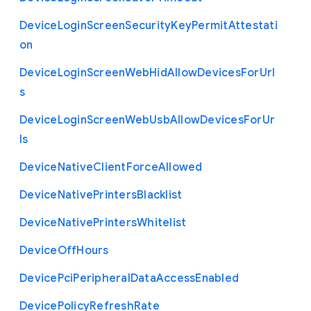
Device
Login
Screen
Security
Key
Permit
Attestati
on
Device
Login
Screen
Web
Hid
Allow
Devices
For
Url
s
Device
Login
Screen
Web
Usb
Allow
Devices
For
Ur
ls
Device
Native
Client
Force
Allowed
Device
Native
Printers
Blacklist
Device
Native
Printers
Whitelist
Device
Off
Hours
Device
Pci
Peripheral
Data
Access
Enabled
Device
Policy
Refresh
Rate