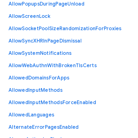
Allow
Popups
During
Page
Unload
Allow
Screen
Lock
Allow
Socket
Pool
Size
Randomization
For
Proxies
Allow
Sync
X
H
R
In
Page
Dismissal
Allow
System
Notifications
Allow
Web
Authn
With
Broken
Tls
Certs
Allowed
Domains
For
Apps
Allowed
Input
Methods
Allowed
Input
Methods
Force
Enabled
Allowed
Languages
Alternate
Error
Pages
Enabled