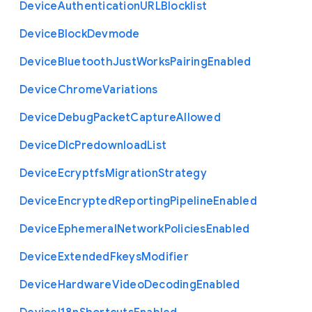
Device
Authentication
U
R
L
Blocklist
Device
Block
Devmode
Device
Bluetooth
Just
Works
Pairing
Enabled
Device
Chrome
Variations
Device
Debug
Packet
Capture
Allowed
Device
Dlc
Predownload
List
Device
Ecryptfs
Migration
Strategy
Device
Encrypted
Reporting
Pipeline
Enabled
Device
Ephemeral
Network
Policies
Enabled
Device
Extended
Fkeys
Modifier
Device
Hardware
Video
Decoding
Enabled