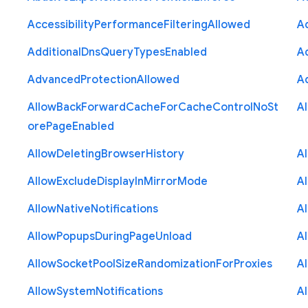
Accessibility
Performance
Filtering
Allowed
A
Additional
Dns
Query
Types
Enabled
A
Advanced
Protection
Allowed
A
Allow
Back
Forward
Cache
For
Cache
Control
No
St
A
ore
Page
Enabled
Allow
Deleting
Browser
History
A
Allow
Exclude
Display
In
Mirror
Mode
A
Allow
Native
Notifications
A
Allow
Popups
During
Page
Unload
A
Allow
Socket
Pool
Size
Randomization
For
Proxies
A
Allow
System
Notifications
A