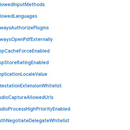
llowed
Input
Methods
llowed
Languages
lways
Authorize
Plugins
lways
Open
Pdf
Externally
pp
Cache
Force
Enabled
pp
Store
Rating
Enabled
plication
Locale
Value
testation
Extension
Whitelist
udio
Capture
Allowed
Urls
udio
Process
High
Priority
Enabled
uth
Negotiate
Delegate
Whitelist