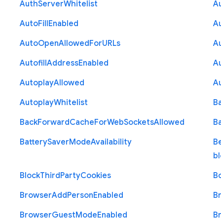
Auth
Server
Whitelist
A
Auto
Fill
Enabled
A
Auto
Open
Allowed
For
U
R
Ls
A
Autofill
Address
Enabled
Au
Autoplay
Allowed
A
Autoplay
Whitelist
B
Back
Forward
Cache
For
Web
Sockets
Allowed
B
Battery
Saver
Mode
Availability
B
b
Block
Third
Party
Cookies
B
Browser
Add
Person
Enabled
B
Browser
Guest
Mode
Enabled
B