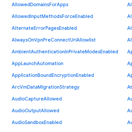
Allowed
Domains
For
Apps
A
Allowed
Input
Methods
Force
Enabled
A
Alternate
Error
Pages
Enabled
A
Always
On
Vpn
Pre
Connect
Url
Allowlist
A
Ambient
Authentication
In
Private
Modes
Enabled
A
App
Launch
Automation
A
Application
Bound
Encryption
Enabled
Ap
Arc
Vm
Data
Migration
Strategy
At
Audio
Capture
Allowed
A
Audio
Output
Allowed
A
Audio
Sandbox
Enabled
A