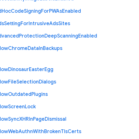
d
Hoc
Code
Signing
For
P
W
As
Enabled
ds
Setting
For
Intrusive
Ads
Sites
dvanced
Protection
Deep
Scanning
Enabled
llow
Chrome
Data
In
Backups
llow
Dinosaur
Easter
Egg
llow
File
Selection
Dialogs
llow
Outdated
Plugins
llow
Screen
Lock
llow
Sync
X
H
R
In
Page
Dismissal
llow
Web
Authn
With
Broken
Tls
Certs