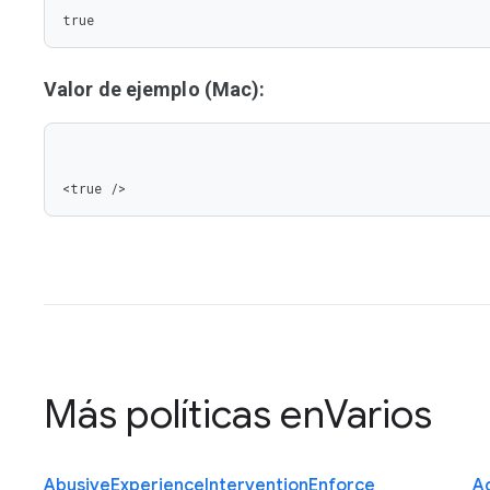
true
Valor de ejemplo (Mac):
<true />
Más políticas en
Varios
Abusive
Experience
Intervention
Enforce
Ac