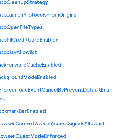
uto
Clean
Up
Strategy
uto
Launch
Protocols
From
Origins
uto
Open
File
Types
tofill
Credit
Card
Enabled
utoplay
Allowlist
ack
Forward
Cache
Enabled
ackground
Mode
Enabled
eforeunload
Event
Cancel
By
Prevent
Default
Ena
led
ookmark
Bar
Enabled
rowser
Context
Aware
Access
Signals
Allowlist
rowser
Guest
Mode
Enforced