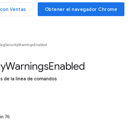
con Ventas
Obtener el navegador Chrome
agSecurityWarningsEnabled
ty
Warnings
Enabled
as de la línea de comandos
ión
76