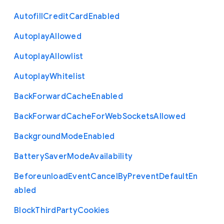
Autofill
Credit
Card
Enabled
Autoplay
Allowed
Autoplay
Allowlist
Autoplay
Whitelist
Back
Forward
Cache
Enabled
Back
Forward
Cache
For
Web
Sockets
Allowed
Background
Mode
Enabled
Battery
Saver
Mode
Availability
Beforeunload
Event
Cancel
By
Prevent
Default
En
abled
Block
Third
Party
Cookies