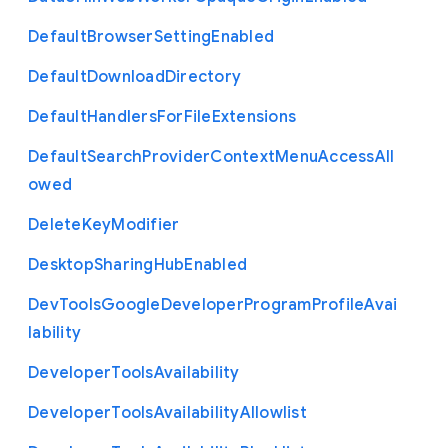
Default
Browser
Setting
Enabled
Default
Download
Directory
Default
Handlers
For
File
Extensions
Default
Search
Provider
Context
Menu
Access
All
owed
Delete
Key
Modifier
Desktop
Sharing
Hub
Enabled
Dev
Tools
Google
Developer
Program
Profile
Avai
lability
Developer
Tools
Availability
Developer
Tools
Availability
Allowlist