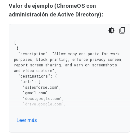
       "type": "string"

Valor de ejemplo (ChromeOS con
      },

administración de Active Directory):
      "type": "array"

     },

     "urls": {

      "items": {

       "type": "string"

[

      },

 {

      "type": "array"

  "description": "Allow copy and paste for work 
     }

purposes, block printing, enforce privacy screen, 
    },

report screen sharing, and warn on screenshots 
    "type": "object"

and video capture",

   },

  "destinations": {

   "name": {

   "urls": [

    "type": "string"

    "salesforce.com",

   },

    "gmail.com",

   "restrictions": {

    "docs.google.com",

    "items": {

    "drive.google.com",

     "properties": {

    "company.com"

      "class": {

   ]

       "enum": [

Leer más
  },

        "CLIPBOARD",

  "name": "Support agent work flows",

        "SCREENSHOT",

  "rule_id": "rules/00examplerule",

        "PRINTING",

  "restrictions": [

        "PRIVACY_SCREEN",
