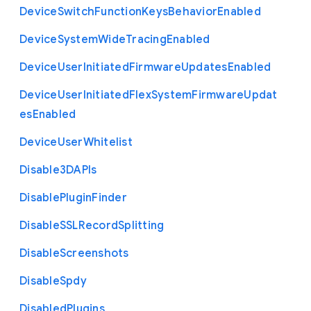
Device
Switch
Function
Keys
Behavior
Enabled
Device
System
Wide
Tracing
Enabled
Device
User
Initiated
Firmware
Updates
Enabled
Device
User
Initiated
Flex
System
Firmware
Updat
es
Enabled
Device
User
Whitelist
Disable3
D
A
P
Is
Disable
Plugin
Finder
Disable
S
S
L
Record
Splitting
Disable
Screenshots
Disable
Spdy
Disabled
Plugins