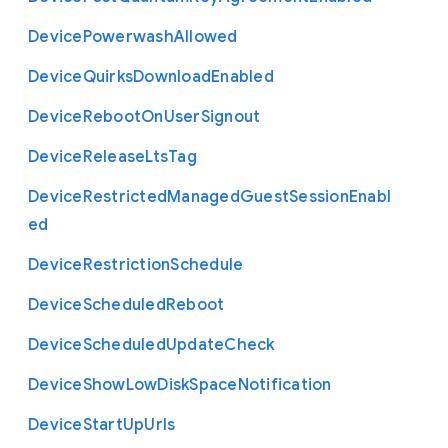
Device
Powerwash
Allowed
Device
Quirks
Download
Enabled
Device
Reboot
On
User
Signout
Device
Release
Lts
Tag
Device
Restricted
Managed
Guest
Session
Enabl
ed
Device
Restriction
Schedule
Device
Scheduled
Reboot
Device
Scheduled
Update
Check
Device
Show
Low
Disk
Space
Notification
Device
Start
Up
Urls