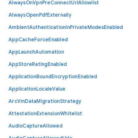
Always
On
Vpn
Pre
Connect
Url
Allowlist
Always
Open
Pdf
Externally
Ambient
Authentication
In
Private
Modes
Enabled
App
Cache
Force
Enabled
App
Launch
Automation
App
Store
Rating
Enabled
Application
Bound
Encryption
Enabled
Application
Locale
Value
Arc
Vm
Data
Migration
Strategy
Attestation
Extension
Whitelist
Audio
Capture
Allowed