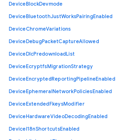
Device
Block
Devmode
Device
Bluetooth
Just
Works
Pairing
Enabled
Device
Chrome
Variations
Device
Debug
Packet
Capture
Allowed
Device
Dlc
Predownload
List
Device
Ecryptfs
Migration
Strategy
Device
Encrypted
Reporting
Pipeline
Enabled
Device
Ephemeral
Network
Policies
Enabled
Device
Extended
Fkeys
Modifier
Device
Hardware
Video
Decoding
Enabled
Device
I18n
Shortcuts
Enabled