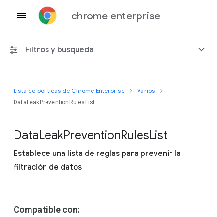
chrome enterprise
Filtros y búsqueda
Lista de políticas de Chrome Enterprise
Varios
Cualquier plataforma
DataLeakPreventionRulesList
Chrome 151
Data
Leak
Prevention
Rules
List
Establece una lista de reglas para prevenir la
filtración de datos
Incluir políticas obsoletas
Compatible con: