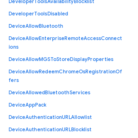
Developer
Tools
Availability
Blocklist
Developer
Tools
Disabled
Device
Allow
Bluetooth
Device
Allow
Enterprise
Remote
Access
Connect
ions
Device
Allow
M
G
S
To
Store
Display
Properties
Device
Allow
Redeem
Chrome
Os
Registration
Of
fers
Device
Allowed
Bluetooth
Services
Device
App
Pack
Device
Authentication
U
R
L
Allowlist
Device
Authentication
U
R
L
Blocklist