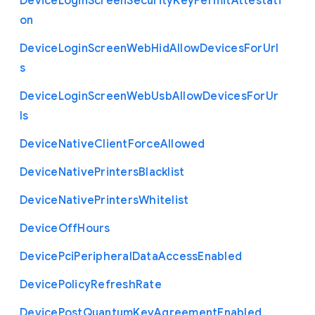
Device
Login
Screen
Security
Key
Permit
Attestati
on
Device
Login
Screen
Web
Hid
Allow
Devices
For
Url
s
Device
Login
Screen
Web
Usb
Allow
Devices
For
Ur
ls
Device
Native
Client
Force
Allowed
Device
Native
Printers
Blacklist
Device
Native
Printers
Whitelist
Device
Off
Hours
Device
Pci
Peripheral
Data
Access
Enabled
Device
Policy
Refresh
Rate
Device
Post
Quantum
Key
Agreement
Enabled