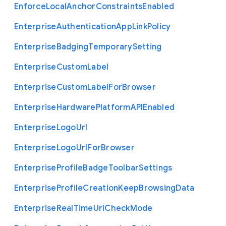
Enforce
Local
Anchor
Constraints
Enabled
Enterprise
Authentication
App
Link
Policy
Enterprise
Badging
Temporary
Setting
Enterprise
Custom
Label
Enterprise
Custom
Label
For
Browser
Enterprise
Hardware
Platform
A
P
I
Enabled
Enterprise
Logo
Url
Enterprise
Logo
Url
For
Browser
Enterprise
Profile
Badge
Toolbar
Settings
Enterprise
Profile
Creation
Keep
Browsing
Data
Enterprise
Real
Time
Url
Check
Mode