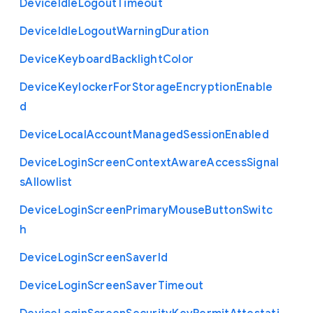
Device
Idle
Logout
Timeout
Device
Idle
Logout
Warning
Duration
Device
Keyboard
Backlight
Color
Device
Keylocker
For
Storage
Encryption
Enable
d
Device
Local
Account
Managed
Session
Enabled
Device
Login
Screen
Context
Aware
Access
Signal
s
Allowlist
Device
Login
Screen
Primary
Mouse
Button
Switc
h
Device
Login
Screen
Saver
Id
Device
Login
Screen
Saver
Timeout