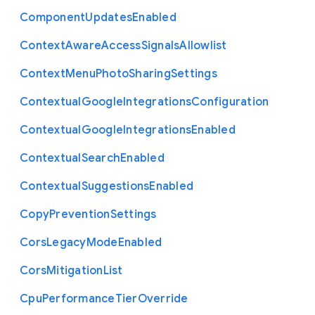
Component
Updates
Enabled
Context
Aware
Access
Signals
Allowlist
Context
Menu
Photo
Sharing
Settings
Contextual
Google
Integrations
Configuration
Contextual
Google
Integrations
Enabled
Contextual
Search
Enabled
Contextual
Suggestions
Enabled
Copy
Prevention
Settings
Cors
Legacy
Mode
Enabled
Cors
Mitigation
List
Cpu
Performance
Tier
Override