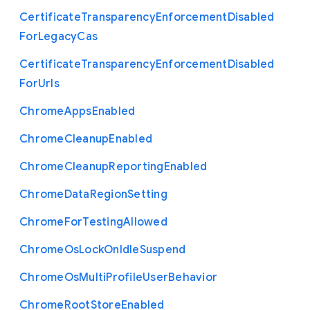
Certificate
Transparency
Enforcement
Disabled
For
Legacy
Cas
Certificate
Transparency
Enforcement
Disabled
For
Urls
Chrome
Apps
Enabled
Chrome
Cleanup
Enabled
Chrome
Cleanup
Reporting
Enabled
Chrome
Data
Region
Setting
Chrome
For
Testing
Allowed
Chrome
Os
Lock
On
Idle
Suspend
Chrome
Os
Multi
Profile
User
Behavior
Chrome
Root
Store
Enabled