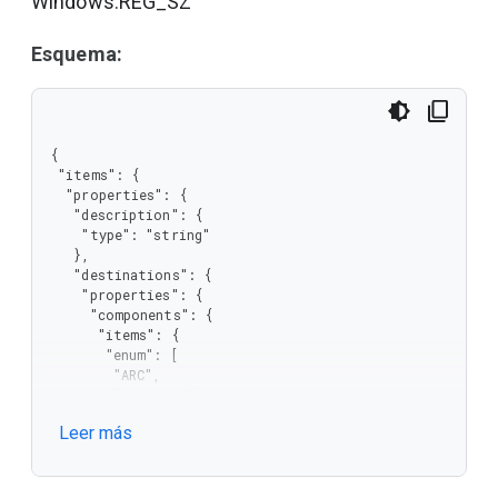
Windows:REG_SZ
Esquema:
{

 "items": {

  "properties": {

   "description": {

    "type": "string"

   },

   "destinations": {

    "properties": {

     "components": {

      "items": {

       "enum": [

        "ARC",

        "CROSTINI",

        "PLUGIN_VM",

Leer más
        "DRIVE",

        "USB",

        "ONEDRIVE"

       ],
