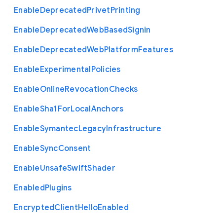
Enable
Deprecated
Privet
Printing
Enable
Deprecated
Web
Based
Signin
Enable
Deprecated
Web
Platform
Features
Enable
Experimental
Policies
Enable
Online
Revocation
Checks
Enable
Sha1
For
Local
Anchors
Enable
Symantec
Legacy
Infrastructure
Enable
Sync
Consent
Enable
Unsafe
Swift
Shader
Enabled
Plugins
Encrypted
Client
Hello
Enabled