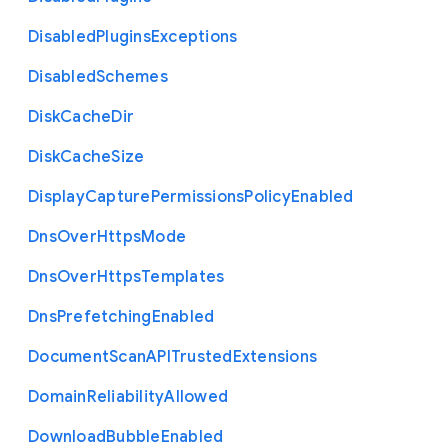
Disabled
Plugins
Exceptions
Disabled
Schemes
Disk
Cache
Dir
Disk
Cache
Size
Display
Capture
Permissions
Policy
Enabled
Dns
Over
Https
Mode
Dns
Over
Https
Templates
Dns
Prefetching
Enabled
Document
Scan
A
P
I
Trusted
Extensions
Domain
Reliability
Allowed
Download
Bubble
Enabled