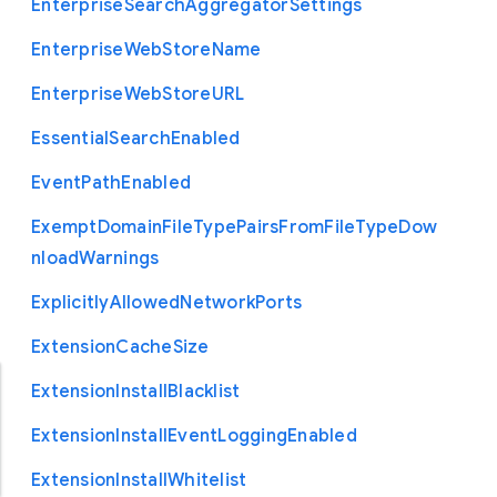
Enterprise
Search
Aggregator
Settings
Enterprise
Web
Store
Name
Enterprise
Web
Store
U
R
L
Essential
Search
Enabled
Event
Path
Enabled
Exempt
Domain
File
Type
Pairs
From
File
Type
Dow
nload
Warnings
Explicitly
Allowed
Network
Ports
Extension
Cache
Size
Extension
Install
Blacklist
Extension
Install
Event
Logging
Enabled
Extension
Install
Whitelist