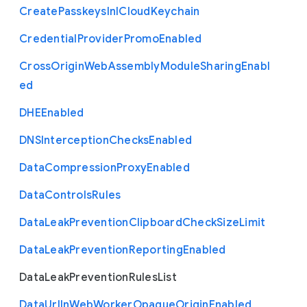
Create
Passkeys
In
I
Cloud
Keychain
Credential
Provider
Promo
Enabled
Cross
Origin
Web
Assembly
Module
Sharing
Enabl
ed
D
H
E
Enabled
D
N
S
Interception
Checks
Enabled
Data
Compression
Proxy
Enabled
Data
Controls
Rules
Data
Leak
Prevention
Clipboard
Check
Size
Limit
Data
Leak
Prevention
Reporting
Enabled
Data
Leak
Prevention
Rules
List
Data
Url
In
Web
Worker
Opaque
Origin
Enabled