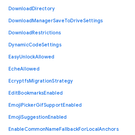
Download
Directory
Download
Manager
Save
To
Drive
Settings
Download
Restrictions
Dynamic
Code
Settings
Easy
Unlock
Allowed
Eche
Allowed
Ecryptfs
Migration
Strategy
Edit
Bookmarks
Enabled
Emoji
Picker
Gif
Support
Enabled
Emoji
Suggestion
Enabled
Enable
Common
Name
Fallback
For
Local
Anchors