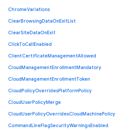
Chrome
Variations
Clear
Browsing
Data
On
Exit
List
Clear
Site
Data
On
Exit
Click
To
Call
Enabled
Client
Certificate
Management
Allowed
Cloud
Management
Enrollment
Mandatory
Cloud
Management
Enrollment
Token
Cloud
Policy
Overrides
Platform
Policy
Cloud
User
Policy
Merge
Cloud
User
Policy
Overrides
Cloud
Machine
Policy
Command
Line
Flag
Security
Warnings
Enabled