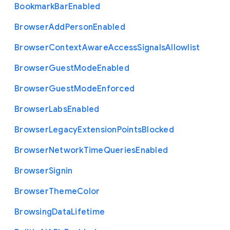
Bookmark
Bar
Enabled
Browser
Add
Person
Enabled
Browser
Context
Aware
Access
Signals
Allowlist
Browser
Guest
Mode
Enabled
Browser
Guest
Mode
Enforced
Browser
Labs
Enabled
Browser
Legacy
Extension
Points
Blocked
Browser
Network
Time
Queries
Enabled
Browser
Signin
Browser
Theme
Color
Browsing
Data
Lifetime