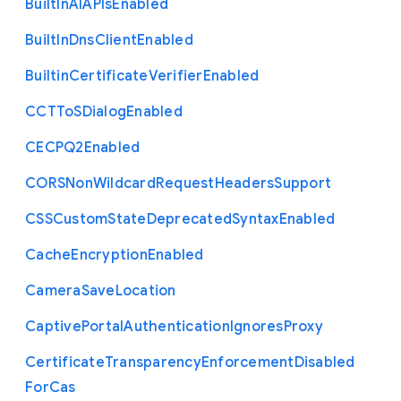
Built
In
A
I
A
P
Is
Enabled
Built
In
Dns
Client
Enabled
Builtin
Certificate
Verifier
Enabled
C
C
T
To
S
Dialog
Enabled
C
E
C
P
Q2
Enabled
C
O
R
S
Non
Wildcard
Request
Headers
Support
C
S
S
Custom
State
Deprecated
Syntax
Enabled
Cache
Encryption
Enabled
Camera
Save
Location
Captive
Portal
Authentication
Ignores
Proxy
Certificate
Transparency
Enforcement
Disabled
For
Cas