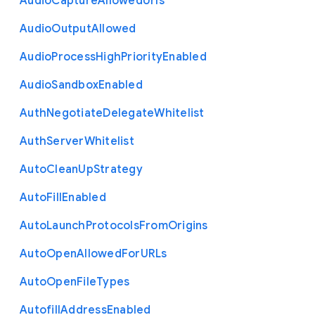
Audio
Capture
Allowed
Urls
Audio
Output
Allowed
Audio
Process
High
Priority
Enabled
Audio
Sandbox
Enabled
Auth
Negotiate
Delegate
Whitelist
Auth
Server
Whitelist
Auto
Clean
Up
Strategy
Auto
Fill
Enabled
Auto
Launch
Protocols
From
Origins
Auto
Open
Allowed
For
U
R
Ls
Auto
Open
File
Types
Autofill
Address
Enabled