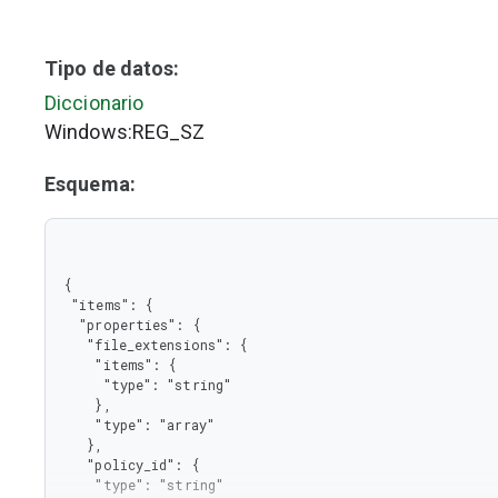
Tipo de datos:
Diccionario
Windows:REG_SZ
Esquema:
{

 "items": {

  "properties": {

   "file_extensions": {

    "items": {

     "type": "string"

    },

    "type": "array"

   },

   "policy_id": {

    "type": "string"
