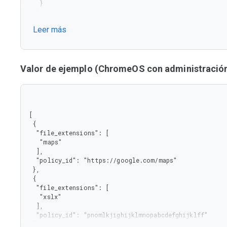
   }

  },

  "required": [

Leer más
   "policy_id",

   "file_extensions"

  ],

  "type": "object"

 },

Valor de ejemplo (ChromeOS con administración 
 "type": "array"

}
[

 {

  "file_extensions": [

   "maps"

  ],

  "policy_id": "https://google.com/maps"

 },

 {

  "file_extensions": [

   "xslx"

  ],

  "policy_id": "pnomlkjighijklmnopabcdefghijklff"

 },
