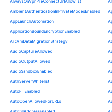
Always
On
Vpn
Pre
Connect
Url
Allowlist
A
Ambient
Authentication
In
Private
Modes
Enabled
A
App
Launch
Automation
A
Application
Bound
Encryption
Enabled
Ap
Arc
Vm
Data
Migration
Strategy
At
Audio
Capture
Allowed
A
Audio
Output
Allowed
A
Audio
Sandbox
Enabled
A
Auth
Server
Whitelist
A
Auto
Fill
Enabled
A
Auto
Open
Allowed
For
U
R
Ls
A
Autofill
Address
Enabled
Au