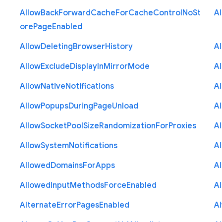
]
Allow
Back
Forward
Cache
For
Cache
Control
No
St
A
ore
Page
Enabled
Allow
Deleting
Browser
History
A
Allow
Exclude
Display
In
Mirror
Mode
A
Allow
Native
Notifications
A
Allow
Popups
During
Page
Unload
A
Allow
Socket
Pool
Size
Randomization
For
Proxies
A
Allow
System
Notifications
A
Allowed
Domains
For
Apps
A
Allowed
Input
Methods
Force
Enabled
A
Alternate
Error
Pages
Enabled
A