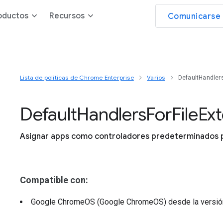
oductos
Recursos
Comunicarse 
Lista de políticas de Chrome Enterprise
Varios
DefaultHandler
Default
Handlers
For
File
Ex
Asignar apps como controladores predeterminados pa
Compatible con:
Google ChromeOS (Google ChromeOS)
desde la versi