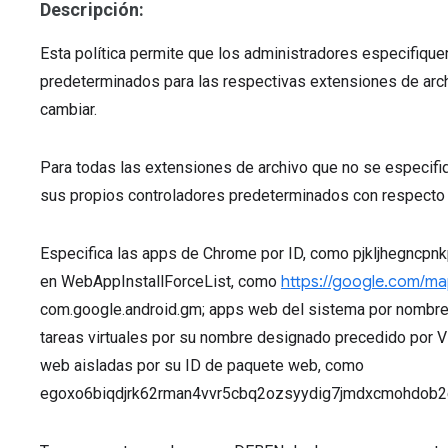
Descripción:
Esta política permite que los administradores especifiqu
predeterminados para las respectivas extensiones de ar
cambiar.
Para todas las extensiones de archivo que no se especifiq
sus propios controladores predeterminados con respecto al 
Especifica las apps de Chrome por ID, como pjkljhegncpn
en WebAppInstallForceList, como
https://google.com/m
com.google.android.gm; apps web del sistema por nombre 
tareas virtuales por su nombre designado precedido por V
web aisladas por su ID de paquete web, como
egoxo6biqdjrk62rman4vvr5cbq2ozsyydig7jmdxcmohdob2e