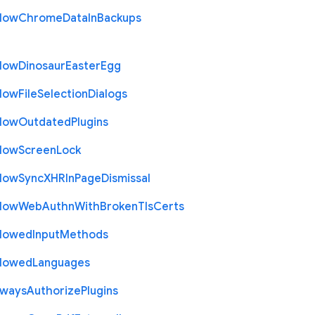
llow
Chrome
Data
In
Backups
llow
Dinosaur
Easter
Egg
llow
File
Selection
Dialogs
llow
Outdated
Plugins
llow
Screen
Lock
llow
Sync
X
H
R
In
Page
Dismissal
llow
Web
Authn
With
Broken
Tls
Certs
llowed
Input
Methods
llowed
Languages
lways
Authorize
Plugins