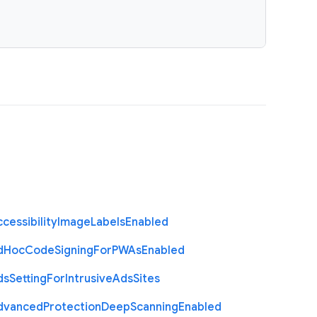
cessibility
Image
Labels
Enabled
d
Hoc
Code
Signing
For
P
W
As
Enabled
ds
Setting
For
Intrusive
Ads
Sites
dvanced
Protection
Deep
Scanning
Enabled