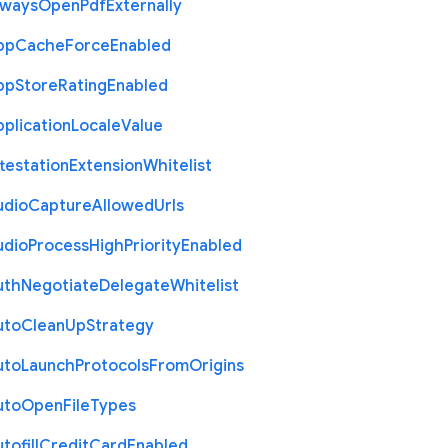
lways
Open
Pdf
Externally
pp
Cache
Force
Enabled
pp
Store
Rating
Enabled
plication
Locale
Value
testation
Extension
Whitelist
udio
Capture
Allowed
Urls
udio
Process
High
Priority
Enabled
uth
Negotiate
Delegate
Whitelist
uto
Clean
Up
Strategy
uto
Launch
Protocols
From
Origins
uto
Open
File
Types
tofill
Credit
Card
Enabled