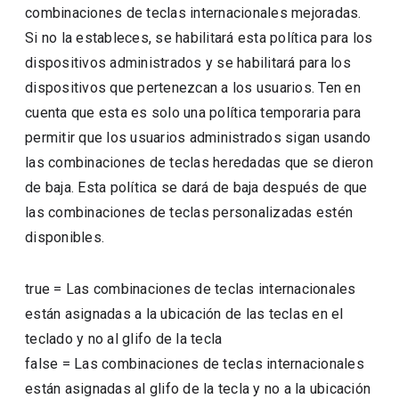
combinaciones de teclas internacionales mejoradas.
Si no la estableces, se habilitará esta política para los
dispositivos administrados y se habilitará para los
dispositivos que pertenezcan a los usuarios. Ten en
cuenta que esta es solo una política temporaria para
permitir que los usuarios administrados sigan usando
las combinaciones de teclas heredadas que se dieron
de baja. Esta política se dará de baja después de que
las combinaciones de teclas personalizadas estén
disponibles.
true
=
Las combinaciones de teclas internacionales
están asignadas a la ubicación de las teclas en el
teclado y no al glifo de la tecla
false
=
Las combinaciones de teclas internacionales
están asignadas al glifo de la tecla y no a la ubicación