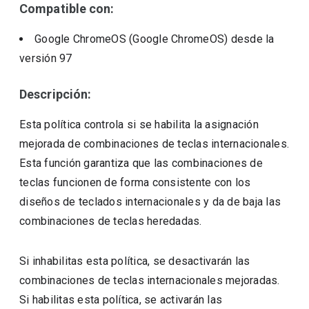
Compatible con:
Google ChromeOS (Google ChromeOS)
desde la
versión
97
Descripción:
Esta política controla si se habilita la asignación
mejorada de combinaciones de teclas internacionales.
Esta función garantiza que las combinaciones de
teclas funcionen de forma consistente con los
diseños de teclados internacionales y da de baja las
combinaciones de teclas heredadas.
Si inhabilitas esta política, se desactivarán las
combinaciones de teclas internacionales mejoradas.
Si habilitas esta política, se activarán las