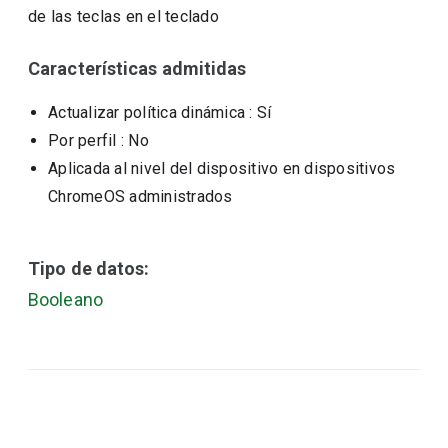
de las teclas en el teclado
Características admitidas
Actualizar política dinámica
: Sí
Por perfil
: No
Aplicada al nivel del dispositivo en dispositivos
ChromeOS administrados
Tipo de datos:
Booleano